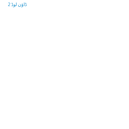
ڈاؤن لوڈ 2
8.8 MB ڈاؤن لوڈ سائز