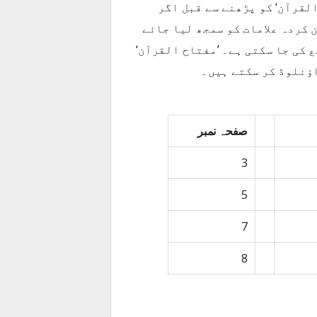
لقرآن‘ کو پڑھنے سے قبل اگر
 کردہ علامات کو سمجھ لیا جائے
 کی جا سکتی ہے۔ ’مفتاح القرآن‘
اؤنلوڈ کر سکتے ہیں۔
صفحہ نمبر
3
5
7
8