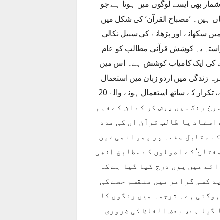
مار بھی ایسے لوگوں میں ہوتا ہے جو
اں ہیں۔ ’مصباح القرآن‘ کی شکل میں
میں سکھانے اور پڑھانے کی سبیل نکالی
 آراستہ یہ کوشش قرآنی مطالب کو عام
رنے کی ایک کامیاب کوشش ہے۔ اس میں
رہ زندگی میں اردو زبان میں استعمال
ہونے والے 65 فیصد الفاظ کو سیاہ رنگ میں پیش کیا گیا ہے، تکرار کے ساتھ استعمال ہونے والے 20
اہم الفاظ کو سرخ رنگ میں پیش کر کے ان کے فہم
استاد یا طالب قرآن ان کی مدد
کے مقابل صفحہ پر پھر انھی تین
فتاح‘ کے اصولوں کے مطابق انھی
ئے میں یوں درج کیا گیا ہے کہ
د کسی گرامر میں منقسم حصے کی
ہوگئی ہے۔ ترجمہ میں رنگوں کا
 گیا ہے، بعض الفاظ کی ضروری