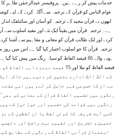
خدمات پیش کر رہے ہیں۔ پروفیسر عبدالرحمٰن طاہر کا ش
عوام الناس کو قرآن کے ترجمہ سے آگاہ کرنے کے لیے کوش
انھوں نے قرآن مجید کے ترجمہ کو آسان اور سائنٹفک انداز 
ہے۔ ترجمہ قرآن میں یقیناً ایک نئے اور مفید اسلوب سے
کرنے اور ایک طالب قرآن کو معانی و مفاہیم سے آشنا ک
ترجمہ قرآن کا جو اسلوب اختیار کیا گیا ہے اس میں روز م
فیصد الفاظ کو نیلا اور 15 فیصد دوسرے 
کے الگ الگ ادارے متعین کر دئیے ہیں تاکہ ایک 
سے ان کا خصوصی فہم حاصل کر لے، یوں اسی صفحے 
رنگوں میں تقسیم الفاظ قرآن کے معانی کو بھی ’م
رنگوں میں قواعد کی تقسیم اور جوڑ توڑ کے پیرا
کسی آیت شریفہ کا کوئی لفظ یا ان لفظوں کے مزی
تعیین، تشریح اور تفہیم بہت واضح اور دلچسپ 
استعمال قرآنی الفاظ کے رنگوں کے مطابق کیا