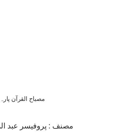
مصباح القرآن پارہ 10
مصنف : پروفیسر عبد ا