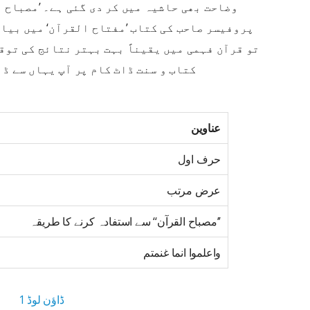
وضاحت بھی حاشیہ میں کر دی گئی ہے۔ ’مصباح ا
پروفیسر صاحب کی کتاب ’مفتاح القرآن‘ میں بیان
تو قرآن فہمی میں یقیناً بہت بہتر نتائج کی توقع
کتاب و سنت ڈاٹ کام پر آپ یہاں سے ڈ
عناوین
حرف اول
عرض مرتب
’’مصباح القرآن‘‘ سے استفادہ کرنے کا طریقہ
واعلموا انما غنمتم
ڈاؤن لوڈ 1