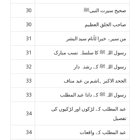
صحیح سیرت النبیﷺ
30
صاحب الخلق العظیم
30
من سیرۃ خیرا لأنام سید البشر
31
رسول اللہﷺ کا سلسلہ نسب مبارک
31
رسول اللہﷺ کے رشتہ دار
32
الجحد الاکبر ہاشم بن عبد مناف
33
رسول اللہﷺ کے دادا عبد المطلب
33
عبد المطلب کے لڑکوں اور لڑکیوں کی
34
تفصیل
عبد المطلب کے واقعات
34