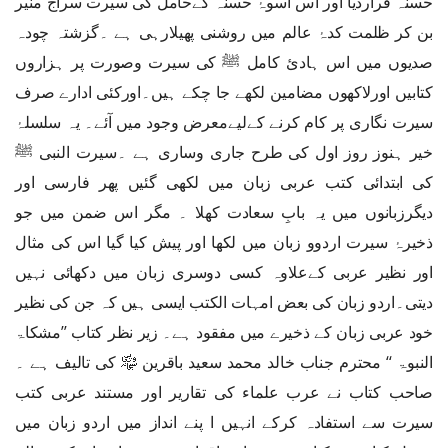
حسنہ قراردیا اور اس اسوۂ حسنہ کےحامل کی سیرت سراج منیر
بن کر ظلمت کدۂ عالم میں روشنی پھیلارہی ہے ۔گزشتہ چودہ
صدیوں میں اس ہادئ کامل ﷺ کی سیرت وصورت پر ہزاروں
کتابیں اورلاکھوں مضامین لکھے جا چکے ہیں۔اورکئی ادارے صرف
سیرت نگاری پر کام کرنے کےلیےمعرض وجود میں آئے۔ یہ سلسلۂ
خیر ہنوز روز اول کی طرح جاری وساری ہے ۔سیرت النبی ﷺ
کی ابتدائی کتب عربی زبان میں لکھی گئیں پھر فارسی اور
دیگرزبانوں میں یہ بابِ سعادت کھلا ۔ مگر اس ضمن میں جو
ذخیرۂ سیرت اردوو زبان میں لکھا اور پیش کیا گیا اس کی مثال
اور نظیر عربی کےعلاوہ کسی دوسری زبان میں دکھائی نہیں
دیتی۔اردو زبان کی بعض امہات الکتب ایسی ہیں کہ جن کی نظیر
خود عربی زبان کے ذخیرے میں مفقود ہے۔ زیر نظر کتاب ’’مشکاۃ
النبوۃ ‘‘ محترم جناب خالد محمد سعید باقرین ﷾ کی تالیف ہے ۔
صاحب کتاب نے عرب علماء کی تقاریر اور مستند عربی کتب
سیرت سے استفادہ کرکے انہیں ا پنے انداز میں اردو زبان میں