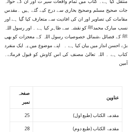
منتقل کیا ہے۔ کتاب میں تمام واقعات سیر ت اور ان کے حوالہ
جات صحیح مسلم وصحیح بخاری سے درج کیے گئے ہیں ۔مقدس
مقامات کی تصاویر اور ان کی افادیت سے متعارف کیا گیا ہے اور
نسب مبارک محمدﷺ کو نقشہ سے ظاہر کیا ہے ۔ اور رسول اللہ
ﷺ کے فضائل ،شمائل خصوصیات رسول اللہ کے معجزات کو بھی
بڑے احسن انداز میں بیان کیا ہے ۔ اپنے موضوع میں یہ ایک منفرد
کتاب ہے ۔ اللہ تعالیٰ مصنف کی اس کاوش کو قبول فرمائے۔
آمین
صفحہ
عناوین
نمبر
مقدمۃ الکتاب (طبع اول)
25
مقدمۃ الکتاب (طبع دوم)
28