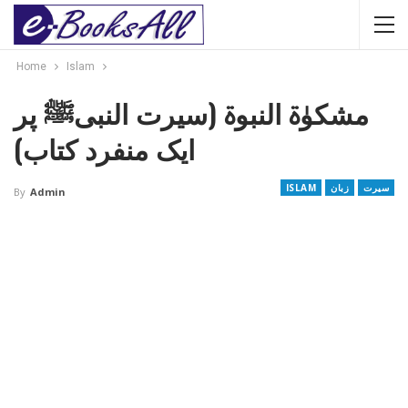
Home
Islam
مشکوٰۃ النبوۃ (سیرت النبیﷺ پر
ایک منفرد کتاب)
سیرت
زبان
ISLAM
By
Admin