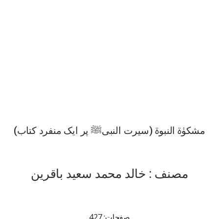
مشکوٰۃ النبوۃ (سیرت النبیﷺ پر ایک منفرد کتاب)
مصنف : خالد محمد سعید باقرین
صفحات: 427