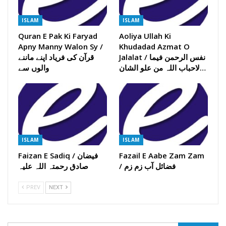
ISLAM
ISLAM
Quran E Pak Ki Faryad
Aoliya Ullah Ki
Apny Manny Walon Sy /
Khudadad Azmat O
Jalalat / نفس الرحمن فیما
قرآن کی فریاد اپنے ماننے
لاحباب اللہ من علو الشان…
والوں سے
ISLAM
ISLAM
Fazail E Aabe Zam Zam
Faizan E Sadiq / فیضان
/ فضائل آب زم زم
صادق رحمتہ اللہ علیہ
PREV
NEXT