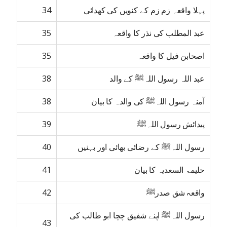
پہلا واقعہ زم زم کے کنویں کی کھدائی
34
عبد المطلب کی نذر کا واقعہ
35
اصحابن فیل کا واقعہ
35
عبد اللہ رسول اللہﷺ کے والد
38
آمنہ رسول اللہﷺ کی والدہ کا بیان
38
پیدائش رسول اللہﷺ
39
رسول اللہﷺ کے رضائی بھائی اور بہنیں
40
حلیمۃ السعدیہ کا بیان
41
واقعہ شق صدرﷺ
42
رسول اللہﷺ اپنے شفیق چچا ابو طالب کی
43