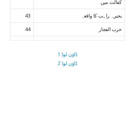
کفالت میں
بحیرہ راہب کا واقعہ
43
حرب الفجار
44
ڈاؤن لوڈ 1
ڈاؤن لوڈ 2
15.9 MB ڈاؤن لوڈ سائز