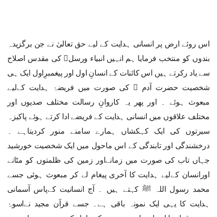
اس روئے ارض پر انسانی ہدایت کے لیے حق تعالیٰ نے جن برگزیدہ
بندوں کو منتخب فرمایا ہم انہیں انبیاء ورسل﷩ کی مقدس اصلاح
سے یاد رکرتے ہیں اس کائنات کے انسانِ اول اور پیغمبرِاول ایک ہی
شخصیت حضرت آدم ﷤ کی صورت میں فریضۂ ہدایت کےلیے
مبعوث ہوئے ۔ اور پھر یہ کاروانِ رسالت مختلف صدیوں اور
مختلف علاقوں میں انسانی ہدایت کے فریضے ادا کرتے ہوئے پاکیزہ
سیرتوں کی ایک کہکشاں ہمارے سامنے منور کردیتاہے ۔
درخشندگی اور تابندگی کے اس ماحول میں ایک شخصیت خورشید
جہاں تاب کی صورت میں زمانےاور زمین کی ظلمتوں کو مٹانے
اورانسان کےلیے ہدایت کا آخری پیغام لے کر مبعوث ہوئی جسے
محمد رسول اللہ ﷺ کہتے ہیں ۔ آج انسانیت کےپاس آسمانی
ہدایت کا یہی ایک نمونہ باقی ہے۔ جسے قرآن مجید نےاسوۂ