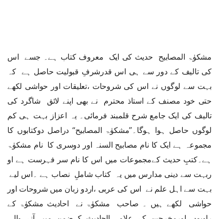
مشکوٰۃ المصابیح حدیث کی ایک معروف کتاب ہے۔ جسے اس
کی تالیف کے دور سے ہی اس قدرشرفِ قبولیت حاصل ہے کہ
بہت سے لوگوں نے اس کی شروحات ،تعلیقات اور حواشی لکھے
حتی خود مصنف کے استاذ محترم نے بھی اپنے لائق شاگرد کی
تالیف کی ایک جامع شرح قلمبند فرمائی۔ یہ اعزاز بہت ہی کم
لوگوں حاصل ہوا ہوگا۔’’مشکوٰۃ المصابیح‘‘ دراصل دوکتابوں کا
مجموعہ ہے ایک کا نام مصابیح السنہ اور دوسری کا نام مشکوٰۃ
ہے۔کتبِ حدیث کےمجموعات میں اس کا نام سر فہرست ہے او
ربہت سے دینی مدارس میں یہ کتاب شاملِ نصاب ہے ۔اس لیے
بہت سے اہل علم نے اس کی عربی ،اردو زبان میں شروحات اور
حواشی لکھے ہیں ۔ صاحب مشکوٰۃ نے احادیث مشکوٰۃ کے
راویوں اورمخرجین کے علاوہ ااحادیث کےضمن میں آنے والی