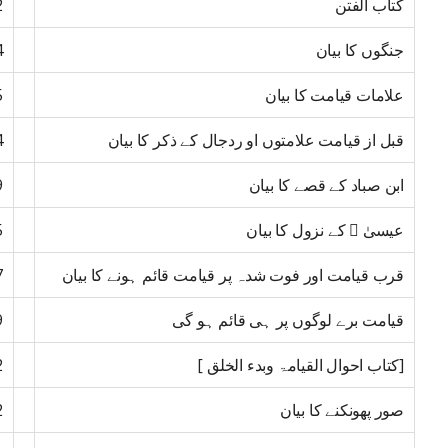
کتاب الفتن
2
جنگوں کا بیان
4
علامات قیامت کا بیان
5
قبل از قیامت علامتوں او ردجال کے ذکر کا بیان
4
ابن صباد کے قصے کا بیان
9
عیسیٰ ﷤ کے نزول کا بیان
5
قرب قیامت اور فوت شدہ پر قیامت قائم ہونے کا بیان
7
قیامت برے لوگوں پر ہی قائم ہو گی
9
[کتاب احوال القیامۃ وبدء الخلق ]
2
صور پھونکنے کا بیان
2