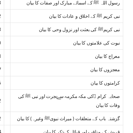
رسول اللہ ﷺ کے اسمائے مبارک اور صفات کا بیان
3
نبی کریم ﷺ کے اخلاق و عادات کا بیان
2
نبی کریمﷺ کی بعثت اور نزول وحی کا بیان
3
نبوت کی علامتوں کا بیان
0
معراج کا بیان
8
معجزوں کا بیان
7
کرامتوں کا بیان
6
صحابہ کرام ﷢کی مکہ مکرمہ سےہجرت اور نبی ﷺ کی
2
وفات کا بیان
گزشتہ باب کے متعلقات ( میراث نبویﷺ وغیرہ) کا بیان
2
قریش کے مناقب اور قبائل کےذکر کا بیان
4