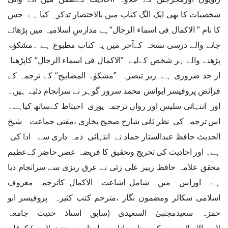
شخصیات کا بھی ایک الگ کتاب میں بالاختصار تذکرہ کیا ہے جس
کا نام ’’ الاکمال فی اسماء الرجال‘‘ہے مدارسِ اسلامیہ میں پڑھائے
جانے والے درسی نسخہ کےآخر میں یہ کتاب مطبوع ہے ۔مشکوٰۃ
پڑھنے والے ہر شخص کےلیے ’’الاکمال فی اسماء الرجال‘‘ کاپڑھنا
از حد ضروری ہے۔زیر تبصرہ ’’مشکوٰۃ المصابیح‘‘ کے ترجمہ کے
فرائض پروفیسر ابوانس محمد سرور گوہر نے سرانجام دئیے ہیں۔
اور انتہائی سلیس اور رواں ترجمہ پوری احیتاط کےساتھ کیاہے۔
اس ترجمہ کی نظر ثانی شارح صحیح بخاری ،مفتی جماعت شیخ
الحدیث حافظ عبدالستار حماد نے انتہائی ذمہ داری سے ادا کی
ہے۔ اور احادیث کی تخریج وتحقیق کا فریضہ عصر ِحاضر کےعظیم
محقق علامہ حافظ زبیر علی زئی نے عرق ریزی سے سرانجام دیا
ہے ۔اوراس میں شامل اشاعت الاکمال کاترجمہ معروف
اسلامی سکالر ومضمون نگار ،مترجم کتب کثیرہ پروفیسر ابو
حمزہ سعیدمجتبیٰ السعیدی (سابق استاذ حدیث جامعہ