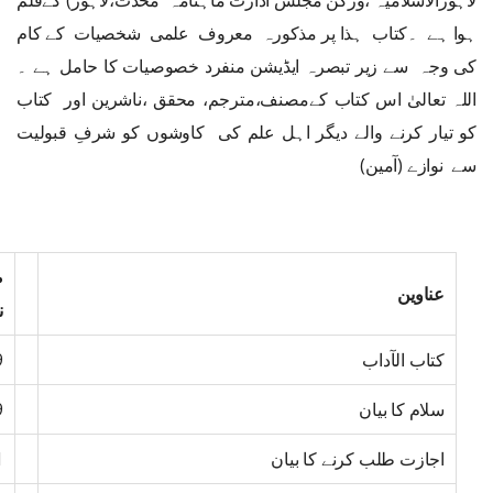
لاہورالاسلامیہ ،ورکن مجلس ادارت ماہنامہ محدث،لاہور) کےقلم
ہوا ہے ۔کتاب ہذا پر مذکورہ معروف علمی شخصیات کے کام
کی وجہ سے زیر تبصرہ ایڈیشن منفرد خصوصیات کا حامل ہے ۔
اللہ تعالیٰ اس کتاب کےمصنف،مترجم، محقق ،ناشرین اور کتاب
کو تیار کرنے والے دیگر اہل علم کی کاوشوں کو شرفِ قبولیت
سے نوازے (آمین)
ص
عناوین
ن
کتاب الآداب
9
سلام کا بیان
9
اجازت طلب کرنے کا بیان
1