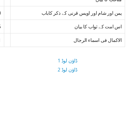
یمن اور شام اور اویس قرنی کے ذکر کاباب
0
اس امت کے ثواب کا بیان
5
الاکمال فی اسماء الرجال
1
ڈاؤن لوڈ 1
ڈاؤن لوڈ 2
15.8 MB ڈاؤن لوڈ سائز