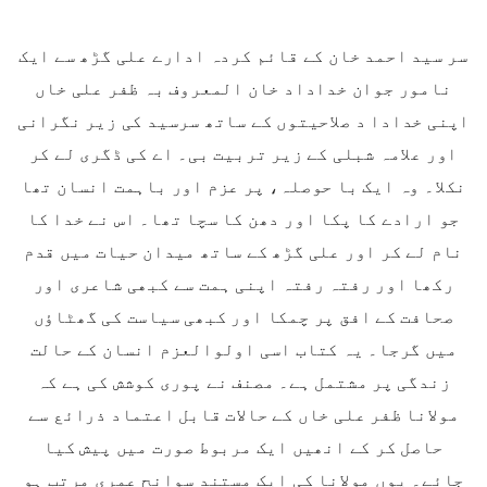
سر سید احمد خان کے قائم کردہ ادارے علی گڑھ سے ایک
نامور جوان خداداد خان المعروف بہ ظفر علی خاں
اپنی خدادا د صلاحیتوں کے ساتھ سرسید کی زیر نگرانی
اور علامہ شبلی کے زیر تربیت بی۔ اے کی ڈگری لے کر
نکلا۔ وہ ایک با حوصلہ، پر عزم اور باہمت انسان تھا
جو ارادے کا پکا اور دھن کا سچا تھا۔ اس نے خدا کا
نام لے کر اور علی گڑھ کے ساتھ میدان حیات میں قدم
رکھا اور رفتہ رفتہ اپنی ہمت سے کبھی شاعری اور
صحافت کے افق پر چمکا اور کبھی سیاست کی گھٹاؤں
میں گرجا۔ یہ کتاب اسی اولوالعزم انسان کے حالت
زندگی پر مشتمل ہے۔ مصنف نے پوری کوشش کی ہے کہ
مولانا ظفر علی خاں کے حالات قابل اعتماد ذرائع سے
حاصل کر کے انھیں ایک مربوط صورت میں پیش کیا
جائے۔ یوں مولانا کی ایک مستند سوانح عمری مرتب ہو