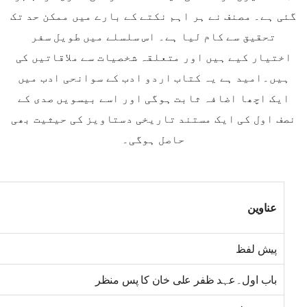
گئی ہے۔ مصنف نے ہر اہم نکتے کے بارے میں ممکن حد تک
تحقیق سے کام لیا ہے۔ اس سلسلے میں طویل سفر
اختیار کیے ہیں اور متعلقہ شخصیات سے ملاقاتیں کی
ہیں۔امید ہے یہ کتاب اردو ادب کے سوانحی ادب میں
ایک اچھا اضافہ ثابت ہوگی اور اسے بیسویں صدی کے
نصف اول کی ایک مستند تاریخی دستاویز کی حیثیت بھی
حاصل ہوگی۔
عناوین
پیش لفظ
باب اول۔عہد ظفر علی خان کا پس منظر