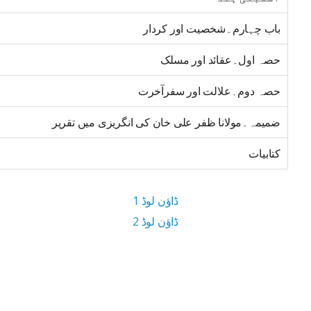
باب چہارم۔شخصیت اور کردار
حصہ اول۔عقائد اور مسلک
حصہ دوم۔علالت اور سفرآخرت
ضمیمہ۔مولانا ظفر علی خان کی انگریزی میں تقریر
کتابیات
ڈاؤن لوڈ 1
ڈاؤن لوڈ 2
6.5 MB ڈاؤن لوڈ سائز