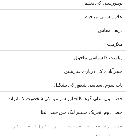
یونیورسٹی کی تعلیم
علامہ شبلی مرحوم
ذریعہ معاش
ملازمت
ریاست کا سیاسی ماحول
حیدرآبادی کی درباری سازشیں
باب سوم۔سیاسی شعور کی تشکیل
حصہ اول۔علی گڑھ کالج اور سرسید کی شخصیت کے اثرات
حصہ دوم۔تحریک مسلم لیگ میں حصہ لینا
حصہ سوم۔خدمات بحیثیت ممبر سنٹرل لیجسلیٹو
اسمبلی ہند