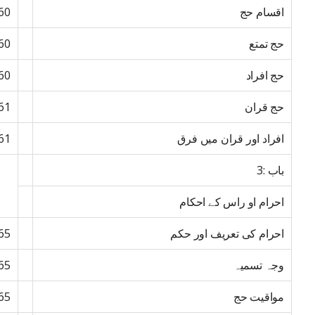
اقسام حج
60
حج تمتع
60
حج افراد
60
حج قران
61
افراد اور قران میں فرق
61
باب :3
احرام او راس کے احکام
احرام کی تعریف اور حکم
65
وجہ تسمیہ
65
مواقیت حج
65