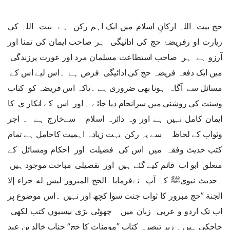
حج بیت اللہ ارکانِ اسلام میں ایک اہم رکن ہے بیت اللہ کی
زیارت او رفریضۂ حج کی ادائیگی ہر صاحب ایمان کی تمنا اور
آرزو ہے ہر صاحب استطاعت مسلمان مرد اور عورت پرزندگی
میں ایک دفعہ فریضہ حج کی ادائیگی فرض ہے ۔اس لیے اس کے
مسائل سے آگاہ ہونا بھی ضروری ہے ۔تاکہ اس فریضہ کو کتاب
وسنت کی روشنی میں سرانجام دیا جائے ۔ اور اس کے انکار ی کا
ایمان کامل نہیں ہے اور وہ دائرہ اسلام سےخارج ہے ۔ اجر
وثواب کے لحاظ سے یہ رکن بہت زیادہ اہمیت کاحامل ہے تمام
كتب حديث وفقہ میں اس کی فضیلت اور احکام ومسائل کے
متعلق ابو اب قائم کیے گئے ہیں اور تفصیلی مباحث موجود ہیں
۔حدیث نبویﷺ کہ آپ نےفرمایا الحج المبرور لیس له جزاء إلا
الجنة ’’حج مبرور کا ثواب جنت سوا کچھ اور نہیں ۔اس موضوع پر
اب تک اردو و عربی زبان میں چھوٹی بڑی بیسیوں کتب لکھی
جاچکی ہیں ۔ زیر تبصرہ کتاب ’’مومنات کا حج‘‘ جناب خالد بن عبد