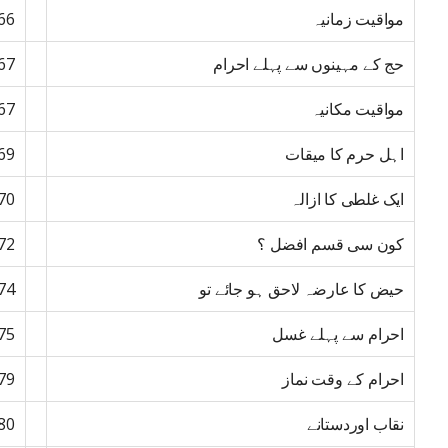
مواقیت زمانیہ
66
حج کے مہینوں سے پہلے احرام
67
مواقیت مکانیہ
67
اہل حرم کا میقات
69
ایک غلطی کا ازالہ
70
کون سی قسم افضل ؟
72
حیض کا عارضہ لاحق ہو جائے تو
74
احرام سے پہلے غسل
75
احرام کے وقت نماز
79
نقاب اوردستانے
80