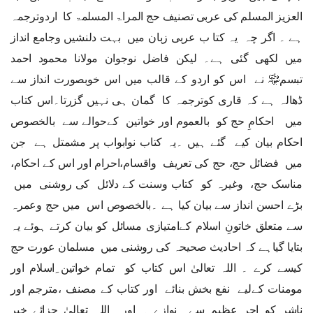
العزیز المسلم کی عربی تصنیف حج المراۃ المسلمۃ کا اردوترجمہ
ہے ۔ اگر چہ یہ کتا ب عربی زبان میں بہت دلنشیں وجامع انداز
میں لکھی گئی ہے۔ لیکن فاضل نوجوان مولانا محمود احمد
تبسم﷾ نے اس کو اردو کے قالب میں اس خوبصورت انداز سے
ڈھالہ ہے کہ قاری کوترجمہ کا گمان ہی نہیں گزرتا۔اس کتاب
میں احکامِ حج کو بالعموم اور خواتین کےحوالے سے بالخصوص
احکام بیان کیے گئے ہیں ۔یہ کتاب نوابواب پر مشمتل ہے جن
میں فضائل حج، حج کی تعریف واقسام،احرام اور اس کے احکام،
مناسک حج، وغیرہ کو کتاب وسنت کے دلائل کی روشنی میں
بڑے احسن انداز سے بیان کیا ہے ۔بالخصوص اس میں حج وعمرہ
سے متعلق خاتونِ اسلام کےامتیازی مسائل کو بیان کرتے ہوئے یہ
بتایا گیاہے کہ احادیث صحیحہ کی روشنی میں مسلمان عورت حج
کیسے کرے ۔ اللہ تعالیٰ اس کتاب کو تمام خواتین ِاسلام اور
مومنات کےلیے نفع بخش بنائے اور کتاب کے مصنف ،مترجم اور
ناشر کو اجر عظیم سے نوازے ۔ اور اللہ تعالیٰ جزائے خیر