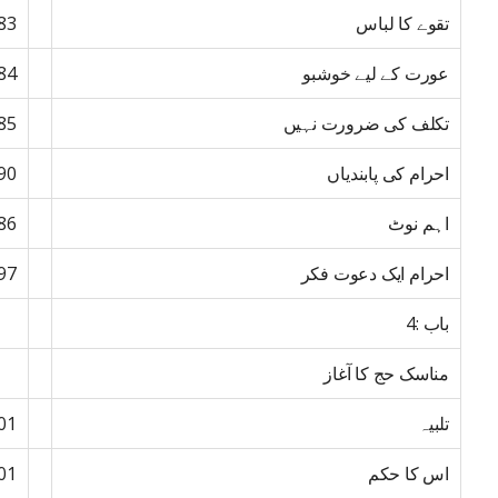
تقوے کا لباس
83
عورت کے لیے خوشبو
84
تکلف کی ضرورت نہیں
85
احرام کی پابندیاں
90
اہم نوٹ
86
احرام ایک دعوت فکر
97
باب :4
مناسک حج کا آغاز
تلبیہ
01
اس کا حکم
01