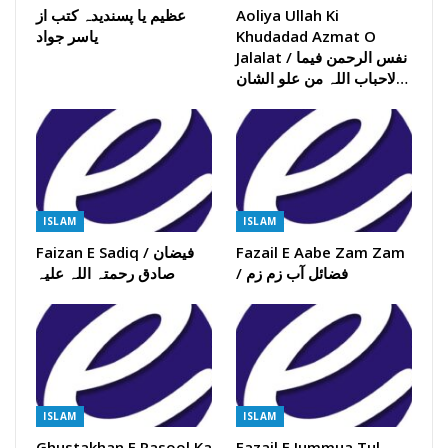
Aoliya Ullah Ki
عظیم یا پسندیدہ کتب از
Khudadad Azmat O
یاسر جواد
Jalalat / نفس الرحمن فیما
لاحباب اللہ من علو الشان…
ISLAM
ISLAM
Fazail E Aabe Zam Zam
Faizan E Sadiq / فیضان
/ فضائل آب زم زم
صادق رحمتہ اللہ علیہ
ISLAM
ISLAM
Ghustakhan E Rasool Ka
Fazail E Jummua Tul