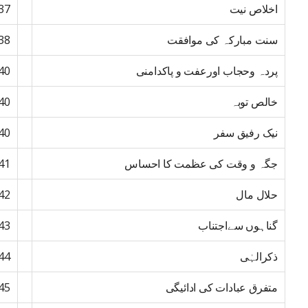
اخلاص نیت
37
سنت مبارکہ کی موافقت
38
پردہ وحجاب اورعفت و پاکدامنی
40
خالص توبہ
40
نیک رفیق سفر
40
جگہ و وقت کی عظمت کا احساس
41
حلال مال
42
گناہوں سےاجتناب
43
ذکرالہٰی
44
متفرق عبادات کی ادائیگی
45