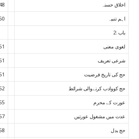
اخلاق حسنہ
48
اہم تنبیہ
50
باب :2
لغوی معنی
51
شرعی تعریف
51
حج کی تاریخ فرضیت
51
حج کووادب کرنےوالی شرائط
52
عورت کے محرم
55
عدت میں مشغول عورتیں
57
حج بدل
58