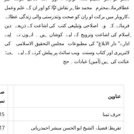
عطافرمائےمحترم محمد طاہر نقاش ﷾ کو اور ان کے علم وعمل
،کاروبار میں برکت او ران کو صحت وتندرستی والی زندگی عطائے
فرمائے کہ وہ اصلاحی وتبلیغی کتب کی اشاعت کے ذریعے دین
ِاسلام کی اشاعت وترویج کے لیے کوشاں ہیں ۔ انہوں نے اپنے
ادارے’’ دار الابلاغ‘‘ کی مطبوعات مجلس التحقیق الاسلامی کی
لائبریری اور کتاب وسنت ویب سائٹ پر پبلش کرنے کے لیے ہدیۃً
عنائت کی ہیں (آمین) عبادات ۔ حج
صف
عناوین
نمب
حرف تمنا
15
تقریظ: فضیلۃ الشیخ ابو الحسن مبشر احمدربانی
17