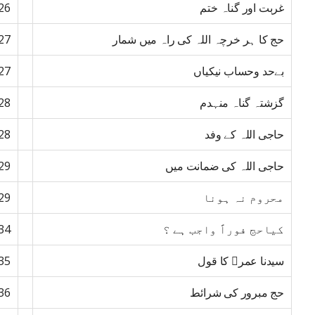
غربت اور گناہ ختم
26
حج کا ہر خرچہ اللہ کی راہ میں شمار
27
بےحد وحساب نیکیاں
27
گزشتہ گناہ منہدم
28
حاجی اللہ کے وفد
28
حاجی اللہ کی ضمانت میں
29
محروم نہ ہونا
29
کیاحج فوراً واجب ہے ؟
34
سیدنا عمر﷜ کا قول
35
حج مبرور کی شرائط
36