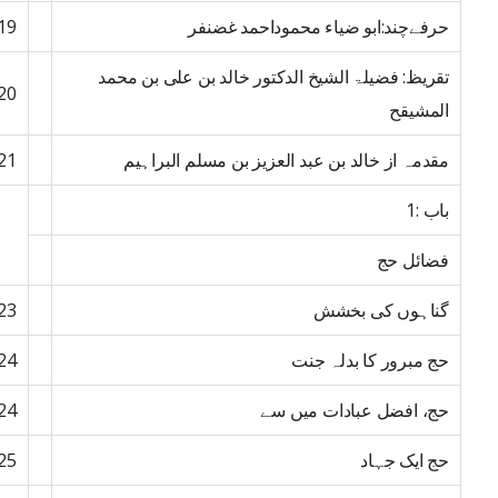
حرفےچند:ابو ضیاء محموداحمد غضنفر
19
تقریظ: فضیلۃ الشیخ الدکتور خالد بن علی بن محمد
20
المشیقح
مقدمہ از خالد بن عبد العزیز بن مسلم البراہیم
21
باب :1
فضائل حج
گناہوں کی بخشش
23
حج مبرور کا بدلہ جنت
24
حج، افضل عبادات میں سے
24
حج ایک جہاد
25