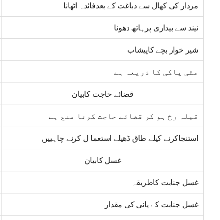
مردار کی کھال سے دباغت کے بعدفائدہ اٹھانا
نیند سے بیداری پرہاتھ دھونا
شیر خوار بچے کاپیشاب
مٹی پاکی کا ذریعہ ہے
قضائے حاجت کابیان
قبلہ رخ ہو کر قضائے حاجت کرنا منع ہے
استنجاکرنے کیلے طاق ڈھیلے استعما ل کرنے چاہییں
غسل کابیان
غسل جنابت کاطریقہ
غسل جنابت کے پانی کی مقدار