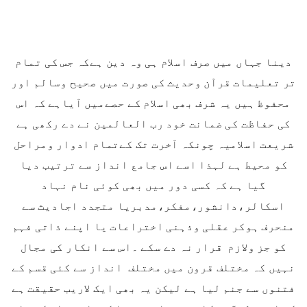
دینا جہاں میں صرف اسلام ہی وہ دین ہےکہ جس کی تمام
تر تعلیمات قرآن وحدیث کی صورت میں صحیح وسالم اور
محفوظ ہیں یہ شرف بھی اسلام کے حصےمیں آیاہے کہ اس
کی حفاظت کی ضمانت خود رب العالمین نے دے رکھی ہے
شریعت اسلامیہ چونکہ آخرت تک کےتمام ادوار ومراحل
کو محیط ہے لہذا اسے اس جامع انداز سے ترتیب دیا
گیا ہے کہ کسی دور میں بھی کوئی نام نہاد
اسکالر،دانشور،مفکر،مدبریا متجدد اجادیث سے
منحرف ہوکر عقلی وذہنی اختراعات یا اپنے ذاتی فہم
کو جز ولازم قرار نہ دے سکے ۔اس سے انکار کی مجال
نہیں کہ مختلف قرون میں مختلف انداز سے کئی قسم کے
فتنوں سے جنم لیا ہے لیکن یہ بھی ایک لاریب حقیقت ہے