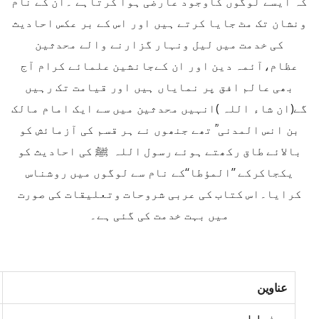
کہ ایسے لوگوں کاوجود عارضی ہوا کرتاہے ۔ان کے نام
ونشان تک مٹ جایا کرتے ہیں اور اس کے بر عکس احادیث
کی خدمت میں لیل ونہار گزارنے والے محدثین
عظام،آئمہ دین اور ان کےجانشین علمائے کرام آج
بھی عالم افق پر نمایاں ہیں اور قیامت تک رہیں
گے(ان شاء اللہ )انہیں محدثین میں سے ایک امام مالک
بن انس المدنی ؒ تھے جنھوں نے ہر قسم کی آزمائش کو
بالائے طاق رکھتے ہوئے رسول اللہ ﷺ کی احادیث کو
یکجاکرکے ’’المؤطا‘‘کے نام سے لوگوں میں روشناس
کرایا۔اس کتاب کی عربی شروحات وتعلیقات کی صورت
میں بہت خدمت کی گئی ہے۔
عناوین