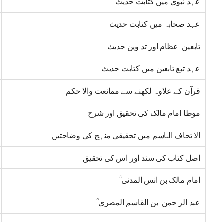
عہد نبوی میں کتابت حدیث
عہد صحابہ میں کتابت حدیث
تابعین عظام اور تد وین حدیث
عہد تبع تابعین میں کتابت حدیث
قرآن کے علاوہ لکھنے سے ممانعت والا حکم
موطا امام مالک کی تحقیق اور شرح
الا تحاف الباسم میں تحقیقی منہج کی وضاحتیں
اصل کتاب کی سند اور اس کی تحقیق
امام مالک بن انس المدنی ؒ
عبد الر حمن بن القاسم المصری ؒ