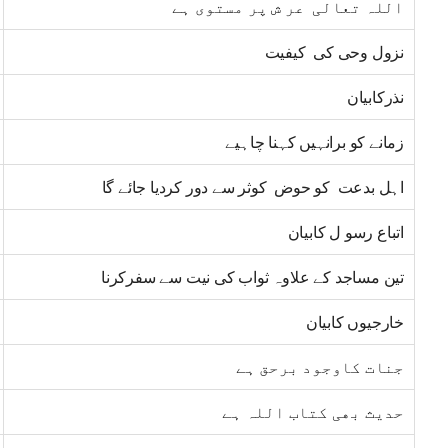
اللہ تعالی عر ش پر مستوی ہے
نزول وحی کی کیفیت
نذرکابیان
زمانے کو برانہیں کہنا چاہیے
اہل بدعت کو حوض کوثر سے دور کردیا جائے گا
اتباع رسو ل کابیان
تین مساجد کے علاوہ ثواب کی نیت سے سفرکرنا
خارجیوں کابیان
جنات کاوجود برحق ہے
حدیث بھی کتاب اللہ ہے