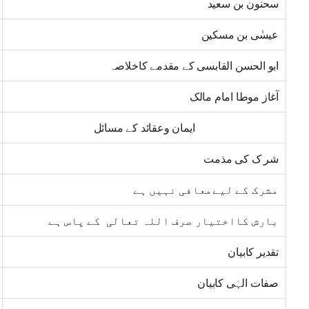
سحنون بن سعید
عیسٰی بن مسکین
ابو الحسن القابسی کے مقدمے کاخلاصہ
آغاز موطا امام مالک
ایمان وعقائد کے مسائل
شر ک کی مذمت
مشرک کے لیےمعافی نہیں ہے
بارش کااختیار صرف اللہ تعالی کے پاس ہے
تقدیر کابیان
صفات الہٰی کابیان