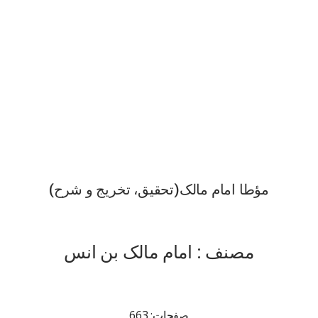
مؤطا امام مالک(تحقیق، تخریج و شرح)
مصنف : امام مالک بن انس
صفحات: 663