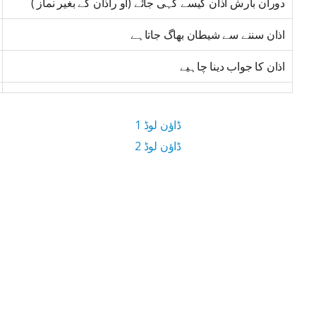
دوران بارش اذان کیسے کہی جائے (او راذان کے بغیر نماز )
اذان سننے سے شیطان بھاگ جاتاہے
اذان کا جواب دینا چاہیے
ڈاؤن لوڈ 1
ڈاؤن لوڈ 2
13.5 MB ڈاؤن لوڈ سائز