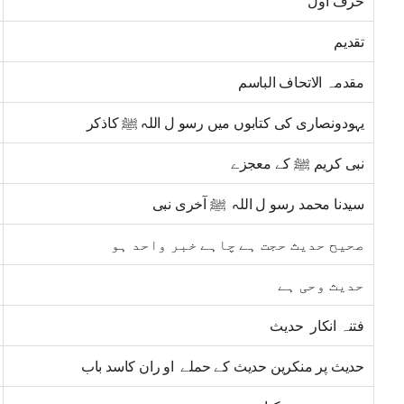
حرف اول
تقدیم
مقدمہ الاتحاف الباسم
یہودونصاری کی کتابوں میں رسو ل اللہ ﷺ کاذکر
نبی کریم ﷺ کے معجزے
سیدنا محمد رسو ل اللہ ﷺ آخری نبی
صحیح حدیث حجت ہے چاہے خبر واحد ہو
حدیث وحی ہے
فتنہ انکار حدیث
حدیث پر منکرین حدیث کے حملے او ران کاسد باب