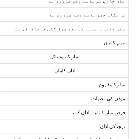
مذی خارج ہونے سے وضو ضروری ہے
شرمگاہ چھونے سے وضو ضروری ہے
ستو وغیر ہ پینے کے بعد صرف کلی کرناکافی ہے
تیمم کابیان
نماز کے مسائل
اذان کابیان
نما زکامفہوم
موذن کی فضیلت
فرض نماز کے لیے اذان کہنا
تہجدکی اذان