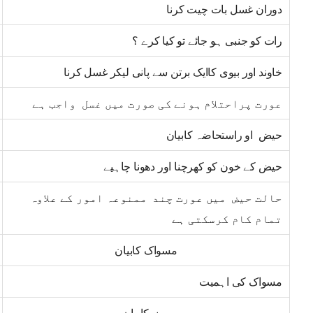
دوران غسل بات چیت کرنا
رات کو جنبی ہو جائے تو کیا کرے ؟
خاوند اور بیوی کاایک برتن سے پانی لیکر غسل کرنا
عورت پراحتلام ہونے کی صورت میں غسل واجب ہے
حیض او راستحاضہ کابیان
حیض کے خون کو کھرچنا اور دھونا چاہیے
حالت حیض میں عورت چند ممنوعہ امور کے علاوہ
تمام کام کرسکتی ہے
مسواک کابیان
مسواک کی اہمیت