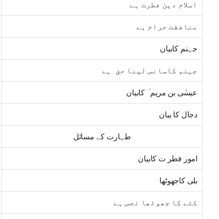
اسلام دین فطرت ہے
منافقت حرام ہے
جہنم کابیان
جہنم کاسانس لینا حق ہے
عیسٰی بن مریم ؑ کابیان
دجال کا بیان
طہارت کے مسائل
امور فطر ت کابیان
بلی کاجھوٹھا
کتے کا جھوٹھا نجس ہے