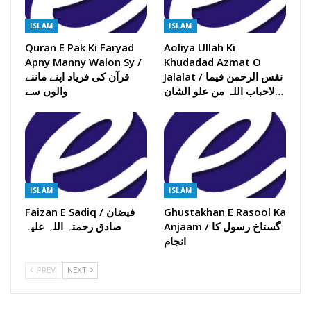
ISLAM
ISLAM
Quran E Pak Ki Faryad
Aoliya Ullah Ki
Apny Manny Walon Sy /
Khudadad Azmat O
Jalalat / نفس الرحمن فیما
قرآن کی فریاد اپنے ماننے
لاحباب اللہ من علو الشان…
والوں سے
ISLAM
ISLAM
Ghustakhan E Rasool Ka
Faizan E Sadiq / فیضان
Anjaam / گستاخ رسول کا
صادق رحمتہ اللہ علیہ
انجام
PREV
NEXT