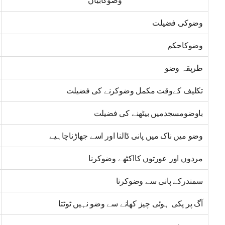
وضوکابیان
وضوکی فضیلت
وضوکاحکم
طریقہ وضو
تکلیف کےوقت مکمل وضوکرنے کی فضیلت
باوضومسجدمیں بیٹھنے کی فضیلت
وضو میں ناک میں پانی ڈالنا اور اسے جھاڑناچاہیے
مردوں اور عورتوں کااکٹھے وضوکرنا
سمندرکے پانی سے وضوکرنا
آگ پر پکی ہوئی چیز کھانے سے وضو نہیں ٹوٹتا