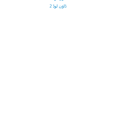
ڈاؤن لوڈ 2
3.6 MB ڈاؤن لوڈ سائز