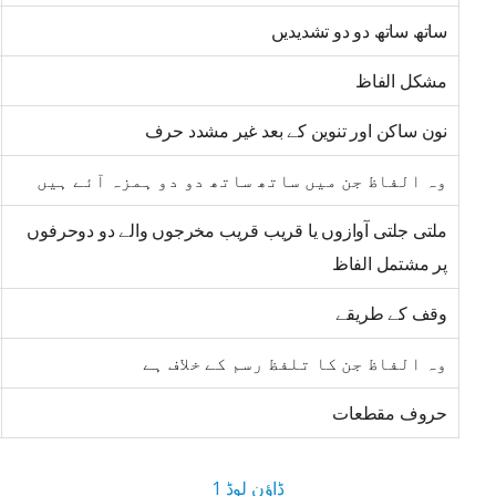
ساتھ ساتھ دو دو تشدیدیں
مشکل الفاظ
نون ساکن اور تنوین کے بعد غیر مشدد حرف
وہ الفاظ جن میں ساتھ ساتھ دو دو ہمزہ آئے ہیں
ملتی جلتی آوازوں یا قریب قریب مخرجوں والے دو دوحرفوں
پر مشتمل الفاظ
وقف کے طریقے
وہ الفاظ جن کا تلفظ رسم کے خلاف ہے
حروف مقطعات
ڈاؤن لوڈ 1