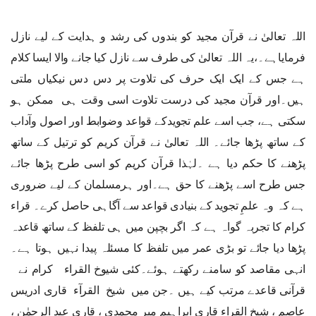
اللہ تعالیٰ نے قرآن مجید کو بندوں کی رشد و ہدایت کے لیے نازل
فرمایاہے۔،یہ اللہ تعالیٰ کی طرف سے نازل کیا جانے والا ایسا کلام
ہے جس کے ایک ایک حرف کی تلاوت پر دس دس نیکیاں ملتی
ہیں۔اور قرآن مجید کی درست تلاوت اسی وقت ہی ممکن ہو
سکتی ہے، جب اسے علم تجویدکے قواعد وضوابط اور اصول وآداب
کے ساتھ پڑھا جائے۔ اللہ تعالیٰ نے قرآن کریم کو ترتیل کے ساتھ
پڑھنے کا حکم دیا ہے ۔لہٰذا قرآن کریم کو اسی طرح پڑھا جائے
جس طرح اسے پڑھنے کا حق ہے۔اور ہرمسلمان کے لیے ضروری
ہے کہ وہ علمِ تجوید کے بنیادی قواعد سے آگاہی حاصل کرے۔ قراء
کرام کا تجربہ گواہ ہے کہ اگر بچپن میں ہی تلفظ کے ساتھ قاعدہ
پڑھا دیا جائے تو بڑی عمر میں تلفظ کا مسئلہ پیدا نہیں ہوتا ہے۔
انہی مقاصد کو سامنے رکھتے ہوئے۔کئی شیوخ القراء کرام نے
قرآنی قاعدے مرتب کیے ہیں ۔جن میں شیخ القرآء قاری ادریس
عاصم ، شیخ القراء قاری ابراہیم میر محمدی ، قاری عبد الرحمٰن ،