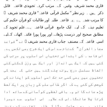
قاری محمد شریف وغیرہ کے مرتب کردہ تجویدی قاعدہ قابل
ذکر ہیں ۔ زیر نظر ’’ مکمل قرآنی قاعدہ‘‘ قاری محمد شریف ﷫
کا مرتب شدہ ہے ۔یہ قاعدہ طلبہ اور طالبات کو قرآن حکیم کی
تعلیم دینے کے لیے ایک جامع قرآنی قاعدہ ہے۔علم تجوید کے
مطابق صحیح اور درست پڑھانے اور پورا پورا فائدہ اٹھانے کےلیے
اسی قاعدہ کے مصنف جناب قاری محمد شریف ﷫ نے ’’ قواعد
ھجاء القرآن ‘‘ کےنام سے اس کی ایک شرح بھی لکھی ہے۔
اس قاعد ہ کی ابتدائی تختیاں اس اسلوب پر مرتب کی
کئی ہیں کہ ایک ہی انداز اور ایک ہی وزن کےکئی کئی
الفاظ مسلسل درج ہوتے چلے گئے ہیں حتی کہ بعد کی
تختیوں میں بھی کسی حد تک اسی اسلوب کو اپنانے کی
کوشش کی گئی ہے کہ اگر طالب علم کی زبان پر ایک لفظ
چڑھ جائے گا تو وہ باقی لفظوں کوآسانی کے ساتھ ادا
کرتا چلا جائےگا۔اس کے علاوہ اس اسلوب سے دوسرا
فائدہ یہ بھی حاصل ہوگا کہ طلبہ تختیوں کو رغبت