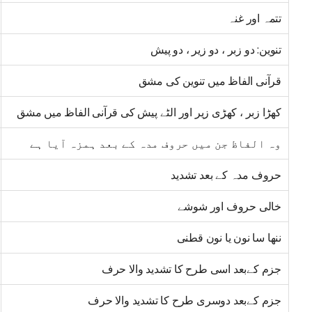
تتمہ اور غنہ
تنوین: دو زبر ، دو زیر ، دو پیش
قرآنی الفاظ میں تنوین کی مشق
کھڑا زبر ، کھڑی زیر اور الٹے پیش کی قرآنی الفاظ میں مشق
وہ الفاظ جن میں حروف مدہ کے بعد ہمزہ آیا ہے
حروف مدہ کے بعد تشدید
خالی حروف اور شوشے
ننھا سا نون یا نون قطنی
جزم کےبعد اسی طرح کا تشدید والا حرف
جزم کےبعد دوسری طرح کا تشدید والا حرف