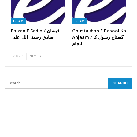
ISLAM
ISLAM
Ghustakhan E Rasool Ka
Faizan E Sadiq / فیضان
Anjaam / گستاخ رسول کا
صادق رحمتہ اللہ علیہ
انجام
PREV
NEXT