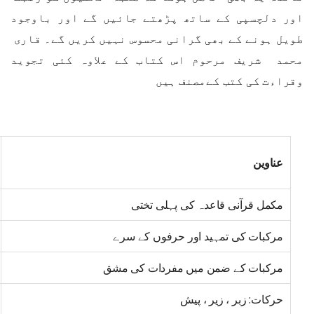
اور دلچسپی کے ساتھ پڑھتے جائیں گے اور باوجود
طویل ہونے کے بھی گرانی محسوس نہیں کریں گے۔ قاری
محمد شریف مرحوم اس کتاب کے علاوہ کئی تجوید
وقراءت کی کتب کےمصنف ہیں
عناوین
مکمل قرآنی قاعدہ کی پہلی تختی
مرکبات کی تمہید اور حرفوں کے سرے
مرکبات کے ضمن میں مفردات کی مشق
حرکات: زبر ، زیر ، پیش