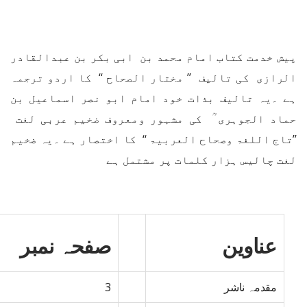
پیش خدمت کتاب امام محمد بن ابی بکر بن عبدالقادر
الرازی کی تالیف ’’ مختار الصحاح ‘‘ کا اردو ترجمہ
ہے ۔یہ تالیف بذات خود امام ابو نصر اسماعیل بن
حماد الجوہری ؒ کی مشہور ومعروف ضخیم عربی لغت
’’تاج اللغۃ وصحاح العربیۃ ‘‘ کا اختصار ہے ۔یہ ضخیم
لغت چالیس ہزار کلمات پر مشتمل ہے
عناوین
صفحہ نمبر
مقدمہ ناشر
3