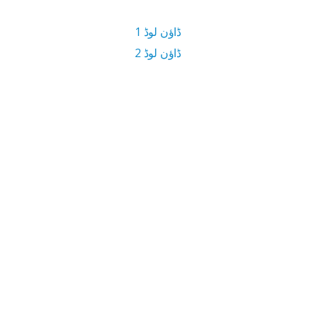
ڈاؤن لوڈ 1
ڈاؤن لوڈ 2
98 MB ڈاؤن لوڈ سائز