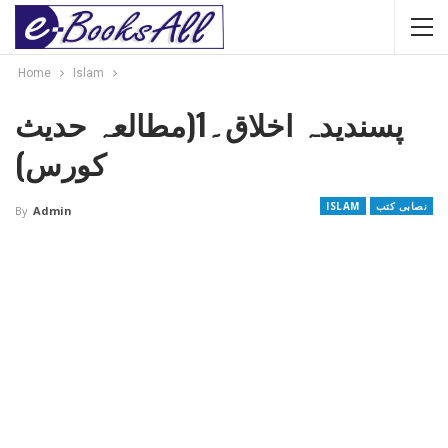
Home
Islam
پسندیدہ اخلاق۔1(مطالعہ حدیث
کورس)
نصابی کتب
ISLAM
By
Admin