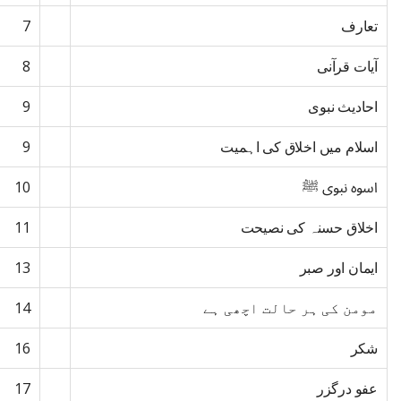
تعارف
7
آیات قرآنی
8
احادیث نبوی
9
اسلام میں اخلاق کی اہمیت
9
اسوہ نبوی ﷺ
10
اخلاق حسنہ کی نصیحت
11
ایمان اور صبر
13
مومن کی ہر حالت اچھی ہے
14
شکر
16
عفو درگزر
17