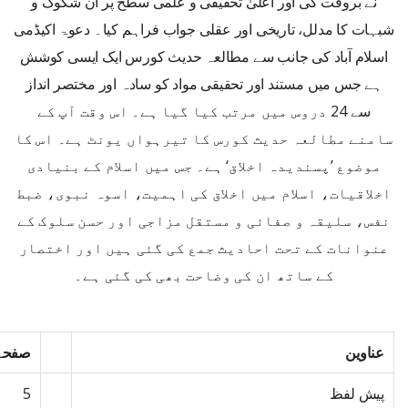
نے بروقت کی اور اعلیٰ تحقیقی و علمی سطح پر ان شکوک و
شبہات کا مدلل، تاریخی اور عقلی جواب فراہم کیا۔ دعوۃ اکیڈمی
اسلام آباد کی جانب سے مطالعہ حدیث کورس ایک ایسی کوشش
ہے جس میں مستند اور تحقیقی مواد کو سادہ اور مختصر انداز
سے 24 دروس میں مرتب کیا گیا ہے۔ اس وقت آپ کے
سامنے مطالعہ حدیث کورس کا تیرہواں یونٹ ہے۔ اس کا
موضوع ’پسندیدہ اخلاق‘ ہے۔ جس میں اسلام کے بنیادی
اخلاقیات، اسلام میں اخلاق کی اہمیت، اسوہ نبوی، ضبط
نفس، سلیقہ و صفائی و مستقل مزاجی اور حسن سلوک کے
عنوانات کے تحت احادیث جمع کی گئی ہیں اور اختصار
کے ساتھ ان کی وضاحت بھی کی گئی ہے۔
عناوین
صفحہ 
پیش لفظ
5