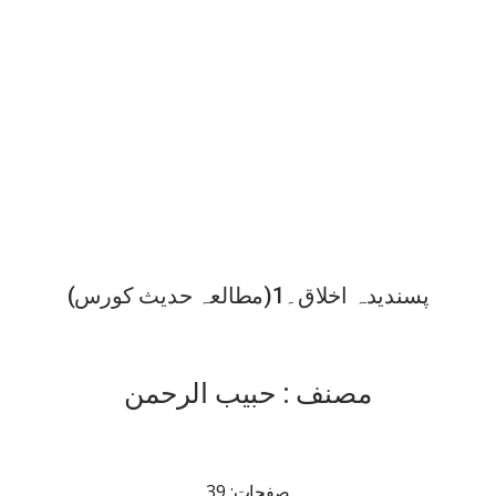
پسندیدہ اخلاق۔1(مطالعہ حدیث کورس)
مصنف : حبیب الرحمن
صفحات: 39