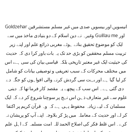
انیسویں اور بیسویں صدی میں غیر مسلم مستشرقین Goldzehar
اور Guillau me وغیرہ نے دین اسلام کے دو بنیادی ماخذ میں سے
ایک کو موضوع تحقیق بناتے ہوئے مغربی ذرائع علم اور اپنے زیر
تربیت مسلم محققین کو بڑی حد تک یہ بات باور کرا دی کہ حدیث
کی حیثیت ایک غیر معتبر تاریخی بلکہ قیاسی بیان کی سی ہے، اس
میں مختلف محرکات کے سبب تعریفی و توصیفی بیانات کو شامل
کر لیا گیا ہے اور بہت سی گردش کرنے والی افواہوں کو جگہ دے
دی گئی ہے۔ اس سب کے پیچھے یہ مقصد کار فرما تھا کہ دینی
علوم سے غیر متعارف ذہن اس نہج پر سوچنا شروع کر دے کہ ایک
مسلمان کے لیے زیادہ محفوظ یہی ہے کہ وہ قرآن کریم پر اکتفا
کر لے اور حدیث کے معاملہ میں پڑ کر بلاوجہ اپنے آپ کو پریشان نہ
کرے۔ اس غلط فکر کی اصلاح الحمد للہ امت مسلمہ کے اہل علم