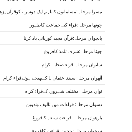
تیسرا مرحلہ :مسلمانوں کاباہم ایک دوسرے کوقرآن پڑھا
چوتھا مرحلہ :قراء کی جماعت کاظہور
پانچوا ں مرحلہ:قرآن مجید کوزبانی یاد کرنا
چھٹا مرحلہ :شرف تلمذ کافروغ
ساتواں مرحلہ: قراء صحابہ کرام
آٹھواں مرحلہ: سیدنا عثمان ﷜ کےبھیجے ہوئےقراء کرام
نواں مرحلہ :مختلف شہروں کےقراء کرام
دسواں مرحلہ: قراءات میں تالیف وتدوین
بارھواں مرحلہ : قراءت سبعہ کافروغ
تیرھواں مرحلہ: حجیت قراءت کافروغ