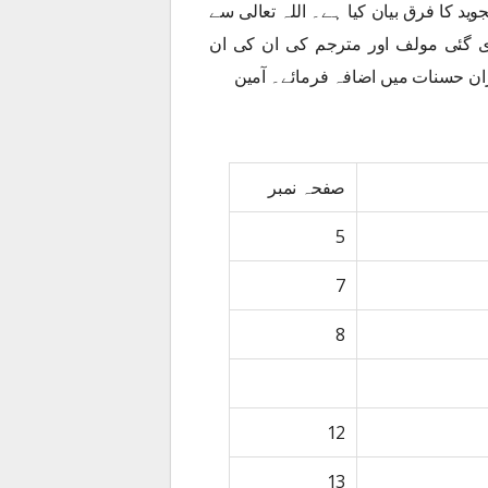
وید کا فرق بیان کیا ہے۔ اللہ تعالی سے
دی گئی مولف اور مترجم کی ان کی ان
یزان حسنات میں اضافہ فرمائے۔ آمین
صفحہ نمبر
5
7
8
12
13