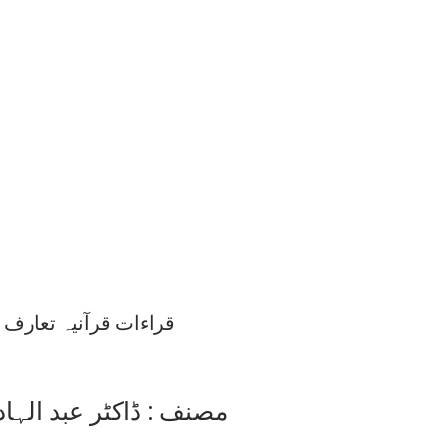
قراءات قرآنیہ تعارف و
مصنف : ڈاکٹر عبد الہا