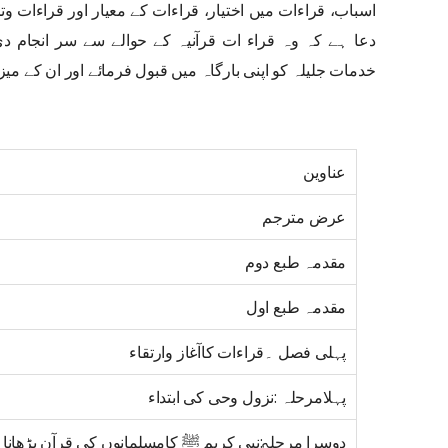
اسباب، قراءات میں اختیار، قراءات کے معیار اور قراءات وتج
دعا ہے کہ وہ قراء ات قرآنیہ کے حوالے سے سر انجام 
خدمات جلیلہ کو اپنی بارگاہ میں قبول فرمائے اور ان کے م
عناوین
عرض مترجم
مقدمہ طبع دوم
مقدمہ طبع اول
پہلی فصل ۔قراءات کاآغاز وارتقاء
پہلامرحلہ :نزول وحی کی ابتداء
دوسرا مرحلہ:نبی کریم ﷺ کامسلمانوں کی قرآن پڑھانا