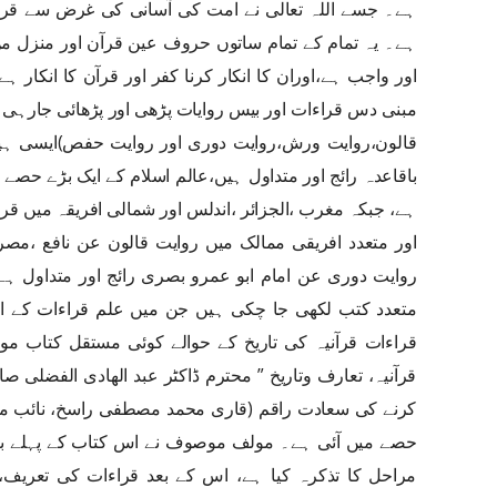
ہے۔ جسے اللہ تعالی نے امت کی آسانی کی غرض سے قرآن
ہے۔ یہ تمام کے تمام ساتوں حروف عین قرآن اور منزل من 
اور واجب ہے،اوران کا انکار کرنا کفر اور قرآن کا انکار
مبنی دس قراءات اور بیس روایات پڑھی اور پڑھائی جارہی 
قالون،روایت ورش،روایت دوری اور روایت حفص)ایسی ہ
باقاعدہ رائج اور متداول ہیں،عالم اسلام کے ایک بڑے حصے
ہے، جبکہ مغرب ،الجزائر ،اندلس اور شمالی افریقہ میں قراء
اور متعدد افریقی ممالک میں روایت قالون عن نافع ،مص
روایت دوری عن امام ابو عمرو بصری رائج اور متداول ہ
متعدد کتب لکھی جا چکی ہیں جن میں علم قراءات کے اصو
قراءات قرآنیہ کی تاریخ کے حوالے کوئی مستقل کتاب مو
قرآنیہ، تعارف وتاریخ ” محترم ڈاکٹر عبد الھادی الفضلی
کرنے کی سعادت راقم (قاری محمد مصطفی راسخ، نائب مدی
حصے میں آئی ہے۔ مولف موصوف نے اس کتاب کے پہلے باب
مراحل کا تذکرہ کیا ہے، اس کے بعد قراءات کی تعریف،