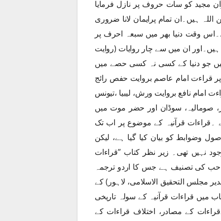
 مجید کو سات حروف پر نازل فرمایا
اللہ ہیں۔ان تمام پرایمان لانا ضروری
 ہے۔اس وقت دنیا بھر میں سبعہ احرف پر
ہیں۔اور ان میں سے چار روایات (روایت
یں جو دنیا کے کسی نہ کسی حصے میں
 پر قراءت امام عاصم بروایت حفص رائج
ت امام نافع بروایت ورش، لیبیا ،تیونس
ر، صومالیہ، سوڈان اور حضر موت میں
ے ۔قراءات قرآنیہ کے موضوع پر اب تک
ل وضوابط کو بیان کیا گیا ہے، لیکن
جود نہیں تھی۔ زیر نظر کتاب ”قراءات
 صاحب کی تصنیف ہے جس کا اردو ترجمہ
ر مجلس التحقیق الاسلامی، لاہور) کے
 میں قراءات قرآنیہ کے سولہ تاریخی
قراءات کے مصادر، اختلاف قراءات کے