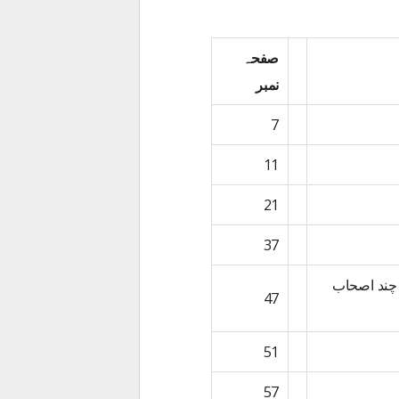
صفحہ
نمبر
7
11
21
37
 چند اصحاب
47
51
57