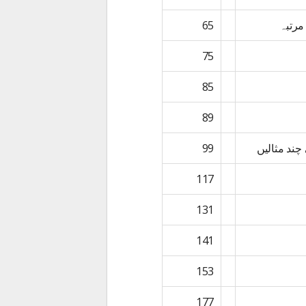
مرتبہ
65
75
85
89
چند مثالیں
99
117
131
141
153
177