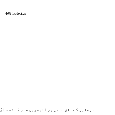
صفحات: 499
برصغیر کے افق علمی پر انیسویں صدی کے نصف اوً