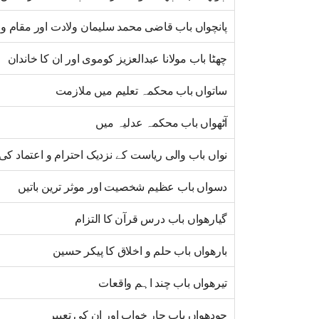
پانچواں باب قاضی محمد سلیمان ولادت اور مقام و 
چھٹا باب مولانا عبدالعزیز کوموی اور ان کا خاندان
ساتواں باب محکمہ تعلیم میں ملازمت
آٹھواں باب محکمہ عدلیہ میں
نواں باب والی ریاست کے نزدیک احترام و اعتماد کی 
دسواں باب عظیم شخصیت اور موثر ترین باتیں
گیارھواں باب درس قرآن کا التزام
بارھواں باب حلم و اخلاق کا پیکر حسین
تیرھواں باب چند اہم واقعات
چودھواں باب چار خواب اور ان کی تعبیر