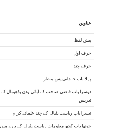
عناوین
پیش لفظ
حرف اول
حرفے چند
پہلا باب خاندانی پس منظر
دوسرا باب قاضی صاحب کے آبائی ودن بڈھیمال کے
تدریس
تیسرا باب ریاست پٹیالہ کے چند علمائے کرام
چوتھا باب کچھ معلومات ریاست پٹیالہ کے بارے میں