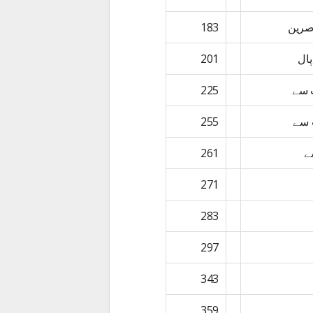
صرین
183
ال
201
 سے
225
 سے
255
ے
261
271
283
297
343
359