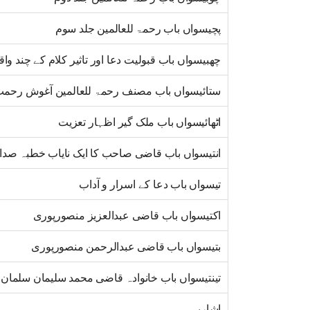
پچیسواں باب رحمۃ للعالمین جلد سوم
چھبیسواں باب قبولیت دعا اور تاثیر کلام کے چند وا
ستائیسواں باب مصنف رحمۃ للعالمین آغوش رحمت
اٹھائیسواں باب ملک گیر اظہار تعزیت
انتیسواں باب قاضی صاحب کا ایک نایاب خطبہ صد
تیسواں باب دعا کے اسرار و آداب
اکتیسواں باب قاضی عبدالعزیز منصورپوری
بتیسواں باب قاضی عبدالرحمن منصورپوری
تینتیسواں باب خانوادہ قاضی محمد سلیمان سلمان
اشاریہ