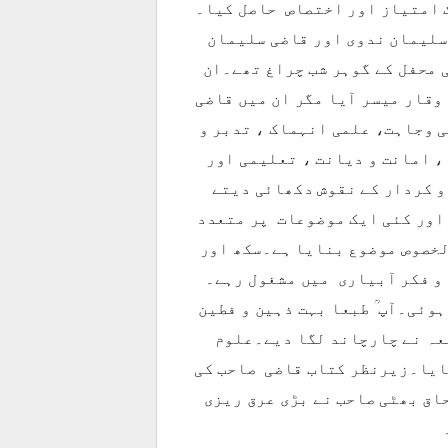
ک امتیاز اور اختصاص حاصل کیا۔
سلیمان ندوی اور قاضی سلیمان
 محفل کے گوہر شب چراغ تھے۔ان
وقار میسر آیا مگر ان میں قاضی
ی وجاہت، علمی انہماک ، تدبر و
، امانت و دیانت ، تعلیمی اور
و کردار کے نقوش دکھائی دیتے
۔اور کئی ایک موضوعات پر متعدد
لخصوص موضوع بنایا ہے۔سکھ اور
 و فکر آبیاری میں مشغول رہے۔
وئی۔آپ ؒ طبعا بہت ذہین و فطین
لعہ نے چارچاند لگا دیے۔علوم
ایا۔زیرنظر کتاب قاضی صاحب کی
حاق بھٹی صاحب نے بڑی عرق ریزی