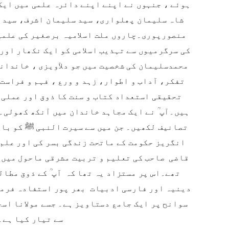
ہوئے ، جنہوں نے اپنے اپنے دائرہ علمی میں ای
شاہ سلیمان پھلواری، سید سلیمان اشرف، سید 
منصورپوری۔چاروں ملت اسلامیہ برصغیر کی علمی
کی سرگرمیوں سے تہذیب اسلامی کو ایک نکھار اور 
محمدسلیمان کی شخصیت میں جو دلآویزی ، خاندان
تفکر، آداب و اطوار، زہد و ورع ، فہم و فراست 
تحقیقی استعداد کتاب و سنت کا ذوق اور عملی 
ہیں۔آپ ؒ نے ایک مجاہد خاندان میں آنکھ کھولی
تصانیف لکھیں۔ جن میں سے سیرت النبی ﷺ کو با
انگریز حکومت کے ماتحت زندگی بسر کی اور علم
قاضی صاحب کی تعلیم و تربیت مشرقی ماحول میں ہ
تھے۔اس پر مستزاد یہ تھا کہ آپ ؒ کے ذوق مطا
دینیہ اور فارسی ادبیات بھر پور استفادہ فرم
سوانح پر ایک جامع دستاویز ہے۔ جسے مولانا اس
سے تیار کیا ہے۔