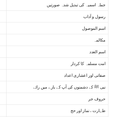
جملہ اسمیہ کی تبدیل شدہ صورتیں
رسول و آداب
اسم الموصول
مکالمہ
اسم العدد
امت مسلمہ کا کردار
صفاتی اور اعشاری اعداد
نبی ﷺ کے دشمنوں کی آپ کے بارے میں رائے
حروف جر
طہارت ، نماز اور حج