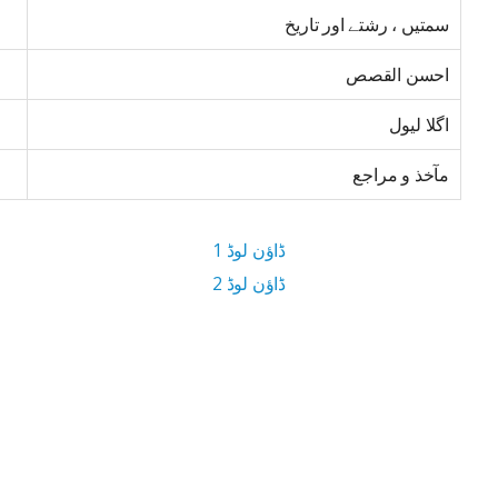
سمتیں ، رشتے اور تاریخ
احسن القصص
اگلا لیول
مآخذ و مراجع
ڈاؤن لوڈ 1
ڈاؤن لوڈ 2
3.9 MB ڈاؤن لوڈ سائز