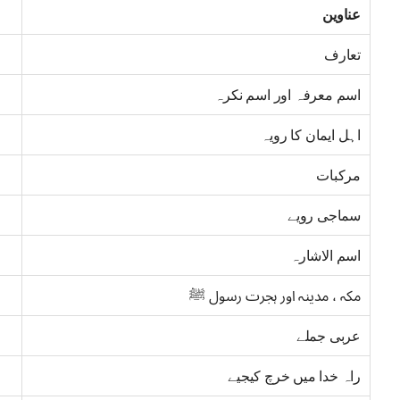
عناوین
تعارف
اسم معرفہ اور اسم نکرہ
اہل ایمان کا رویہ
مرکبات
سماجی رویے
اسم الاشارہ
مکہ ، مدینہ اور ہجرت رسول ﷺ
عربی جملے
راہ خدا میں خرچ کیجیے