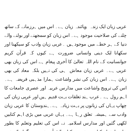
عربی زبان ایک زندہ وپائندہ زبان ہے۔ اس میں ہرزمانے کے ساتھ
چلنے کی صلاحیت موجود ہے۔ اس زبان کو سمجھنے اور بولنے والے
دنیا کے ہر خطے میں موجودہیں ۔عربی زبان وادب کو سیکھنا اور
سکھانا ایک دینی وانسانی ضرورت ہے کیوں کہ قرآن کریم
جوانسانیت کے نام اللہ تعالیٰ کا آخری پیغام ہے اس کی زبان بھی
عربی ہے۔ عربی زبان معاش ہی کی نہیں بلکہ معاد کی بھی
زبان ہے۔ اس زبان کی نشر واشاعت ہمارا مذہبی فریضہ ہے۔
اس کی ترویج واشاعت میں مدارس عربیہ اور عصری جامعات کا
اہم رول ہے ۔عرب ہند تعلقات بہت قدیم ہیں اور عربی زبان کی
چھاپ یہاں کی زبانوں پر بہت زیادہ ہے۔ہندوستان کا عربی زبان
وادب سے ہمیشہ تعلق رہا ہے۔ یہاں عربی میں بڑی اہم کتابیں
لکھی گئیں اور مدارس اسلامیہ نے اس کی تعلیم وتعلم کا بطور