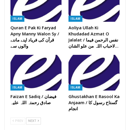
ISLAM
ISLAM
Quran E Pak Ki Faryad
Aoliya Ullah Ki
Apny Manny Walon Sy /
Khudadad Azmat O
Jalalat / نفس الرحمن فیما
قرآن کی فریاد اپنے ماننے
لاحباب اللہ من علو الشان…
والوں سے
ISLAM
ISLAM
Ghustakhan E Rasool Ka
Faizan E Sadiq / فیضان
Anjaam / گستاخ رسول کا
صادق رحمتہ اللہ علیہ
انجام
PREV
NEXT