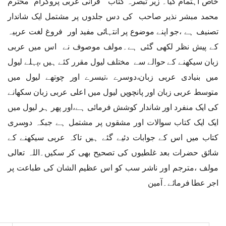
خاص اہتمام کیا۔ زیر تبصرہ کتاب ” قرآنی عربی پروگرام “محترم
محمد مبشر نذیر صاحب کی دس جلدوں پر مشتمل ایک شاندار
تصنیف ہے ،جو اپنے موضوع پر انتہائی مفید اور فروغ لغت عربیہ
کے پیش نظر لکھی گئی ہے۔مولف موصوف نے اس میں عربی
زبان سیکھنے کے حوالے سے مختلف لیول مقرر کئے ہیں ،پہلے لیول
میں بنیادی عربی زبان،دوسرے ،تیسرے اور چوتھے لیول میں
متوسط عربی زبان اور پانچویں لیول میں اعلی عربی زبان سکھانے
کی ایک منفرد اور شاندار کوشش فرمائی ہے،اور پھر ہر لیول میں
ایک ایک کتاب سوالات اور مشقوں پر مشتمل ہے جبکہ دوسری
کتاب میں اس کے جوابات دئیے گئے ہیں تاکہ عربی سیکھنے کے
شائق حضرات بعد غلطیوں کی تصحیح بھی کر سکیں۔اللہ تعالی
مولف ،مترجم اور ناشر سب کو اس عظیم الشان کی طباعت پر
اجر عطا فرمائے۔آمین