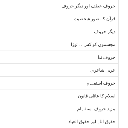
حروف عطف اور دیگر حروف
قرآن کا تصور شخصیت
دیگر حروف
مجسموں کو کس نے توڑا
حروف ندا
عربی شاعری
حروف استفہام
اسلام کا عائلی قانون
مزید حروف استفہام
حقوق اللہ اور حقوق العباد