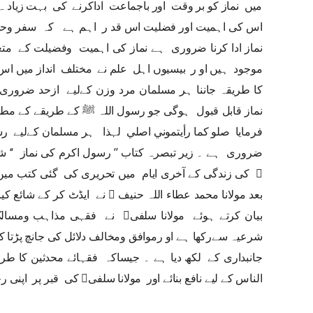
میں نماز کو بر وقت اور باجماعت اداکرنے کی بہت زیاد ہ 
اس کی اہمیت اور فضلیت اس قد ر اہم ہے کہ سفر وحضر 
نماز ادا کرنا ضروری ہے نماز کی اہمیت وفضیلت کے مت
موجود ہیں او ر بیسیوں اہل علم نے مختلف انداز میں اس 
کا طریقہ جاننا ہر مسلمان مرد وزن کےلیے ازحد ضروری
نماز قابل قبول ہوگی جو رسول اللہ ﷺ کے طریقے کے مطا
فرمایا صلو كما رأيتموني اصلي لہذا ہر مسلمان کےلیے رس
ضروری ہے ۔ زیر تبصرہ کتاب ’’ رسول اکرم کی نماز ‘‘ ش
﷫ کی زندگی کے آخری ایام میں تحریری کی گئی کتب می
بعد مولانا محمد عطاء اللہ حنیف ﷫ نے ایڈٹ کر کے شائع ک
بیان کرتے ہوئے مولانا سلفی نے فق
شرعیہ سےرکھا ہے او رموافق ومخالف دلائل کی جانچ پڑتا کے
جانبداری کے لکھ دیا ہے ۔ جیساکہ فقہائے محدثین کا طریق
الناس کے لیے نافع بنائے اور مولانا سلفی کی قبر پر اپنی رحمت کا نزول فرمائے (آمین)