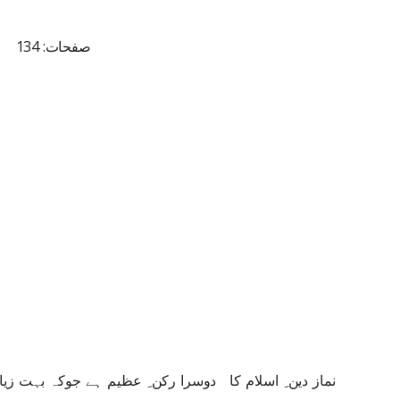
صفحات: 134
نماز دین ِ اسلام کا دوسرا رکن ِ عظیم ہے جوکہ بہت 