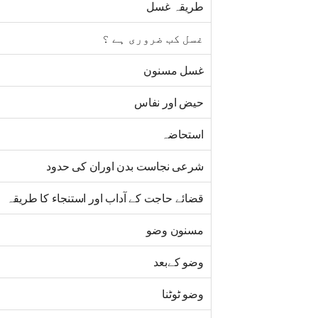
طریقہ غسل
غسل کب ضروری ہے ؟
غسل مسنون
حیض اور نفاس
استحاضہ
شرعی نجاست بدن اوران کی حدود
قضائے حاجت کے آداب اور استنجاء کا طریقہ
مسنون وضو
وضو کےبعد
وضو ٹوٹنا