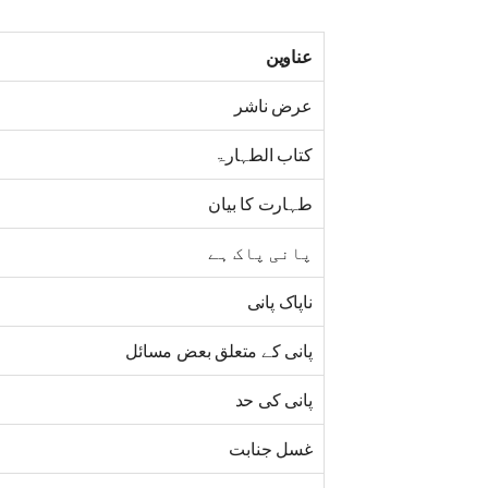
عناوین
عرض ناشر
کتاب الطہارۃ
طہارت کا بیان
پانی پاک ہے
ناپاک پانی
پانی کے متعلق بعض مسائل
پانی کی حد
غسل جنابت