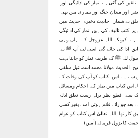
تلقین کی گئی ہے نماز کی ادائیگی اور
اور میدان ِجنگ اور بیماری میں بھی
علق بے شمار احادیث ذخیرۂ حدیث میں
پر کتب تالیف کی ہیں نماز کی ادائیگی
 ہے کیونکہ اللہ عزوجل کے ہاں وہی
بق ادا کی جائے گی اسی لیے آپ ﷺ نے
ول للہ ﷺ کے طریقۂ نماز کو جاننا بہت
یخ الحدیث مولانا محمد اسماعیل سلفی
ں سے ہے اس کتاب کو آپ کی وفات کے
یا۔اس کتاب میں نماز کے احکام ومسائل
ہی مذاہب ومسالک سے قطع نظر براہِ رست تعلق ادلۂ
 بعد جو رائے قائم ہوئی ا سے بغیر کسی
 کار تھا۔اللہ تعالیٰ اس کتاب کو عوام