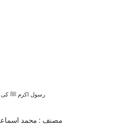
رسول اکرم ﷺ کی ن
مصنف : محمد اسماع