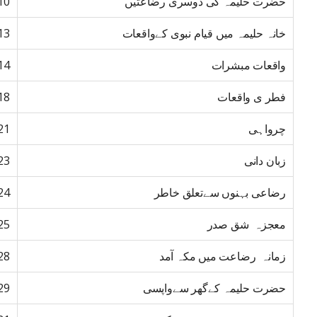
حضرت حلیمہ کی دوسری رضاعتیں
10
خانہ حلیمہ میں قیام نبوی کےواقعات
13
واقعات مبشرات
14
فطر ی واقعات
18
چرواہی
21
زبان دانی
23
رضاعی بہنوں سےتعلق خاطر
24
معجزہ شق صدر
25
زمانہ رضاعت میں مکہ آمد
28
حضرت حلیمہ کےگھر سےواپسی
29