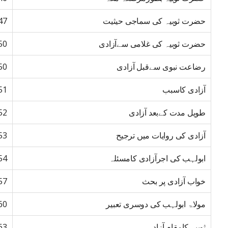
حضرت ثوبیہ کی سماجی حیثیت
47
حضرت ثوبیہ کی غلامی سےآزادی
50
رضاعت نبوی سےقبل آزادی
50
آزادی کاسبب
51
طویل مدت کےبعد آزادی
52
آزادی کی روایات میں ترجیح
53
ابولہب کی اجرآزادی کامسئلہ
54
خواب آزادی پر بحث
57
مولاۃ ابولہب کی دوسری تعبیر
60
ثوبیہ کامقام آزاد
63