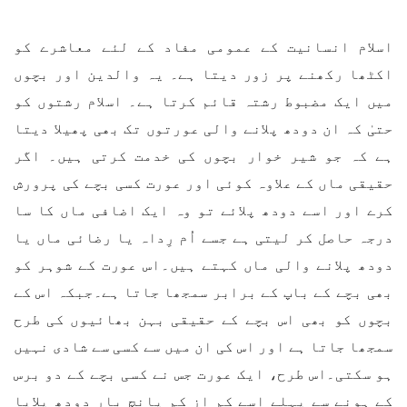
اسلام انسانیت کے عمومی مفاد کے لئے معاشرے کو
اکٹھا رکھنے پر زور دیتا ہے۔ یہ والدین اور بچوں
میں ایک مضبوط رشتہ قائم کرتا ہے۔ اسلام رشتوں کو
حتیٰ کہ ان دودھ پلانے والی عورتوں تک بھی پھیلا دیتا
ہے کہ جو شیر خوار بچوں کی خدمت کرتی ہیں۔ اگر
حقیقی ماں کے علاوہ کوئی اور عورت کسی بچے کی پرورش
کرے اور اسے دودھ پلائے تو وہ ایک اضافی ماں کا سا
درجہ حاصل کر لیتی ہے جسے اُم رِداہ یا رضائی ماں یا
دودھ پلانے والی ماں کہتے ہیں۔اس عورت کے شوہر کو
بھی بچے کے باپ کے برابر سمجھا جاتا ہے۔جبکہ اس کے
بچوں کو بھی اس بچے کے حقیقی بہن بھائیوں کی طرح
سمجھا جاتا ہے اور اس کی ان میں سے کسی سے شادی نہیں
ہو سکتی۔اس طرح، ایک عورت جس نے کسی بچے کے دو برس
کے ہونے سے پہلے اسے کم از کم پانچ بار دودھ پلایا