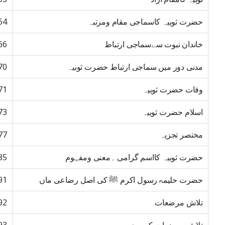
حضرت ثوبیہ کاسماجی مقام ومرتبہ
64
خاندان نبوت سےسماجی ارتباط
66
مدنی دور میں سماجی ارتباط حضرت ثوبیہ
70
وفات حضرت ثوبیہ
71
اسلام حضرت ثوبیہ
73
مختصر تجزیہ
77
حضرت ثوبیہ کااسم گرامی ۔معنی ومفہوم
85
حضرت حلیمہ رسول اکرم ﷺ کی اصل رضاعی ماں
91
تلاش مرضعات
92