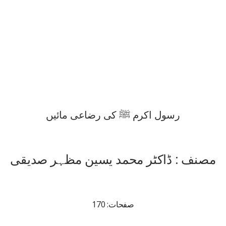
رسول اکرم ﷺ کی رضاعی مائیں
مصنف : ڈاکٹر محمد یسین مظہر صدیقی
صفحات: 170