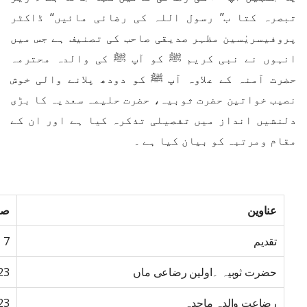
تبصرہ کتا ب’’ رسول اللہ کی رضائی مائیں‘‘ ڈاکٹر
پروفیسریٰسین مظہر صدیقی صاحب کی تصنیف ہے جس میں
انہوں نے نبی کریم ﷺ کو آپ ﷺ کی والدہ محترمہ
حضرت آمنہ کے علاوہ آپ ﷺ کو دودھ پلانے والی خوش
نصیب خواتین حضرت ثوبیہ، حضرت حلیمہ سعدیہ کا بڑی
دلنشیں انداز میں تفصیلی تذکرہ کیا ہے اور ان کے
مقام ومرتبہ کو بیان کیا ہے ۔
عناوین
صف
تقدیم
7
حضرت ثوبیہ ۔اولین رضاعی ماں
23
رضاعت والدہ ماجدہ
23