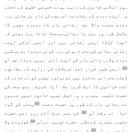
ہو، اسلامی قانون کے دئیے ہوئے خصوصی حقوق کے تحت،
وہ اپنے دودھ کے رشتے سے اس بچے کی ماں بن جاتی ہے۔
دودھ پینے والا بچہ رضائی ماں کے دوسرے بچوں کا
مکمل طور پر بہن یا بھائی سمجھا جاتا ہے، یعنی کہ
ایسا لڑکا اپنی رضائی بہن اور ایسی لڑکی اپنے
رضائی بھائی کی محرم ہوتی ہے۔ کوئی دوسرا مذہب کسی
دودھ پلانے والی ماں کو ایسا رُتبہ نہیں دیتا۔جب آپ
ﷺ ابھی شیر خوار تھے توعلاقے کی روایت کے مطابق،
کھلے صحرائی ماحول میں نومولود بچوں کو لے جانے کے
لئے خواتین کا ایک گروہ مکہ آیا۔قبیلہ بنو سعد کی
حضرت حلیمہ سعدیہ، وہ خوش نصیب خاتون تھیں جنہوں
نے رضائی ماں کے طور پر حضرت محمد ﷺوسلم کو گود
لیا۔ اس وقت آپ ﷺ کی عمر صرف آٹھ روز تھی۔حضرت
حلیمہ سعدیہ کےعلاوہ حضرت ثوبیہ نےآپ ﷺ کودودھ پلا
یا جنہیں آپ ﷺ کی رضائی مائیں کہا جاتا ہے ۔ زیر