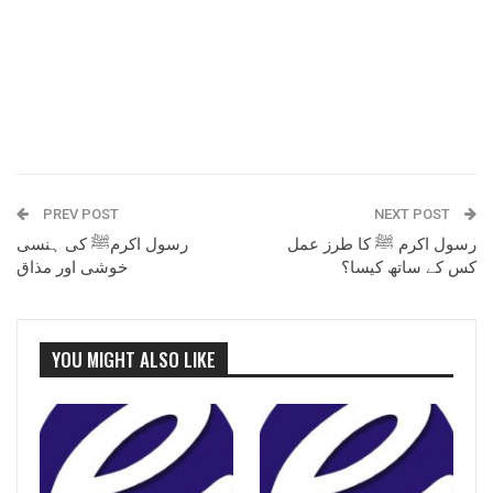
PREV POST
NEXT POST
رسول اکرم ﷺ کا طرز عمل
رسول اکرمﷺ کی ہنسی
کس کے ساتھ کیسا؟
خوشی اور مذاق
YOU MIGHT ALSO LIKE