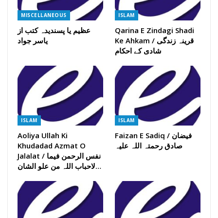
MISCELLANEOUS
ISLAM
Qarina E Zindagi Shadi
عظیم یا پسندیدہ کتب از
Ke Ahkam / قرینہ زندگی
یاسر جواد
شادی کے احکام
ISLAM
ISLAM
Faizan E Sadiq / فیضان
Aoliya Ullah Ki
صادق رحمتہ اللہ علیہ
Khudadad Azmat O
Jalalat / نفس الرحمن فیما
لاحباب اللہ من علو الشان…