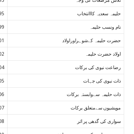
تلاش مرضعات کی وجہ
93
حلیمہ سعدیہ کااانتخاب
95
نام ونسب حلیمہ
99
حضرت حلیمہ کےشوہراوراولاد
01
اولاد حضرت حلیمہ
02
رضاعت نبوی کی برکات
04
ذات نبوی کی جہات
05
ذات حلیمہ سےوابستہ برکات
06
مویشیوں سےمتعلق برکات
07
سواری کی گدھی پر اثر
08