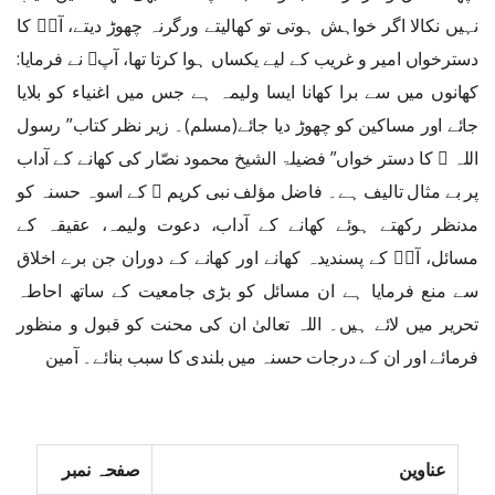
نہیں نکالا اگر خواہش ہوتی تو کھالیتے ورگرنہ چھوڑ دیتے، آپؐ کا
دسترخواں امیر و غریب کے لیے یکساں ہوا کرتا تھا، آپﷺ نے فرمایا:
کھانوں میں سے برا کھانا ایسا ولیمہ ہے جس میں اغنیاء کو بلایا
جائے اور مساکین کو چھوڑ دیا جائے(مسلم)۔ زیر نظر کتاب” رسول
اللہ ﷺ کا دستر خواں” فضیلۃ الشیخ محمود نصّار کی کھانے کے آداب
پر بے مثال تالیف ہے۔ فاضل مؤلف نبی کریم ﷺ کے اسوہ حسنہ کو
مدنظر رکھتے ہوئے کھانے کے آداب، دعوت ولیمہ، عقیقہ کے
مسائل، آپؐ کے پسندیدہ کھانے اور کھانے کے دوران جن برے اخلاق
سے منع فرمایا ہے ان مسائل کو بڑی جامعیت کے ساتھ احاطہ
تحریر میں لائے ہیں۔ اللہ تعالیٰ ان کی محنت کو قبول و منظور
فرمائے اور ان کے درجات حسنہ میں بلندی کا سبب بنائے۔ آمین
عناوین
صفحہ نمبر