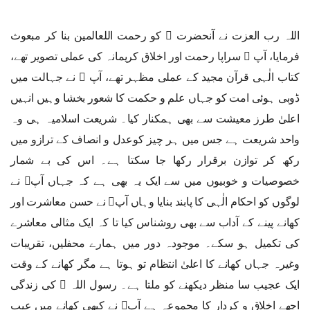
اللہ رب العزت نے آنحضرت ﷺ کو رحمت اللعالمین بنا کر مبعوث
فرمایا، آپ ﷺ سراپا رحمت اور اخلاق کریمانہ کی عملی تصویر تھے،
کتاب الٰہی قرآن مجید کے عملی مظہر تھے، آپ ﷺ نے جہالت میں
ڈوبی ہوئی امت کو جہاں علم و حکمت کا شعور بخشا وہیں انہیں
اعلیٰ طرز معیشت سے بھی ہمکنار کیا۔ شریعت اسلامیہ ہی وہ
واحد شریعت ہے جس میں ہر چیز کوعدل و انصاف کے ترازو میں
رکھ کر توازن برقرار رکھا جا سکتا ہے۔ اس کی بے شمار
خصوصیات و خوبیوں میں سے ایک یہ بھی ہے کہ جہاں آپﷺ نے
لوگوں کو احکام الٰہی کا پابند بنایا وہاں آپﷺ نے حسن معاشرت اور
کھانے پینے کے آداب سے بھی روشناس کیا تا کہ ایک مثالی معاشرے
کی تکمیل ہو سکے۔ موجودہ دور میں ہمارے محفلیں، تقریبات
وغیرہ جہاں کھانے کا اعلیٰ انتظام تو ہوتا ہے مگر کھانے کے وقت
ایک عجیب سا منظر دیکھنے کو ملتا ہے۔ رسول اللہ ﷺ کی زندگی
اچھے اخلاق و کردار کا مجموعہ ہے آپﷺ نے کبھی کھانے میں عیب