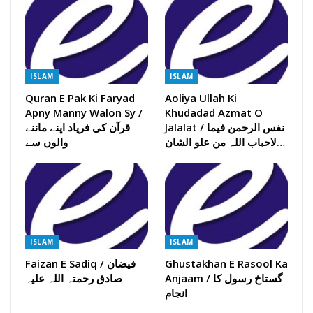
ISLAM
ISLAM
Quran E Pak Ki Faryad
Aoliya Ullah Ki
Apny Manny Walon Sy /
Khudadad Azmat O
Jalalat / نفس الرحمن فیما
قرآن کی فریاد اپنے ماننے
لاحباب اللہ من علو الشان…
والوں سے
ISLAM
ISLAM
Ghustakhan E Rasool Ka
Faizan E Sadiq / فیضان
Anjaam / گستاخ رسول کا
صادق رحمتہ اللہ علیہ
انجام