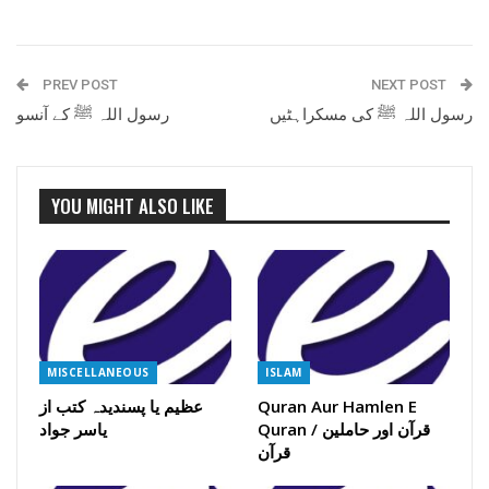
PREV POST
NEXT POST
رسول اللہ ﷺ کی مسکراہٹیں
رسول اللہ ﷺ کے آنسو
YOU MIGHT ALSO LIKE
MISCELLANEOUS
ISLAM
Quran Aur Hamlen E
عظیم یا پسندیدہ کتب از
Quran / قرآن اور حاملین
یاسر جواد
قرآن