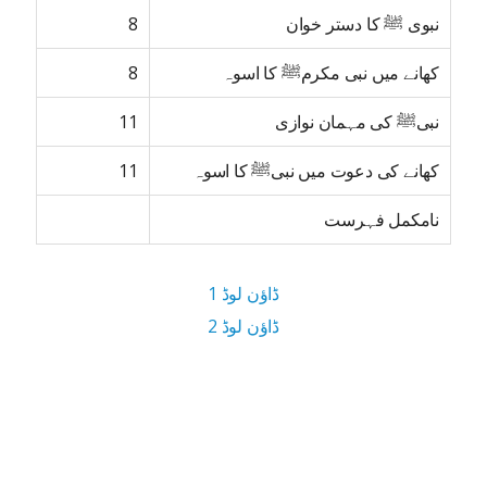
نبوی ﷺ کا دستر خوان
8
کھانے میں نبی مکرمﷺ کا اسوہ
8
نبیﷺ کی مہمان نوازی
11
کھانے کی دعوت میں نبیﷺ کا اسوہ
11
نامکمل فہرست
ڈاؤن لوڈ 1
ڈاؤن لوڈ 2
2.6 MB ڈاؤن لوڈ سائز