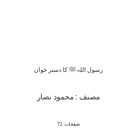
رسول اللہ ﷺ کا دستر خوان
مصنف : محمود نصار
صفحات: 72