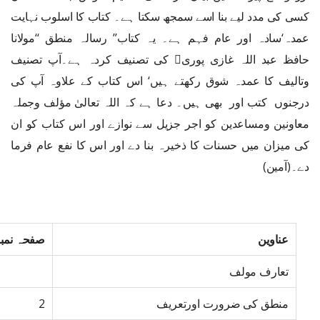
کسی کی مدد لیے بنا اسے سمجھ سکتا ہے۔ کتاب کا اسلوب نہایت
عمدہ‘سادہ اور عام فہم ہے۔ یہ کتاب’’ رسالہ منطق ‘‘مولانا
حافظ عبد اللہ غازی پوری کی تصنیف کردہ ہے۔آپ تصنیف
وتالیف کا عمدہ شوق رکھتے ہیں‘ اس کتاب کے علاوہ آپ کی
درجنوں کتب اور بھی ہیں۔ دعا ہے کہ اللہ تعالیٰ مؤلف وجملہ
معاونین ومساعدین کو اجر جزیل سے نوازے اور اس کتاب کو ان
کی میزان میں حسنات کا ذخیرہ بنا دے اور اس کا نفع عام فرما
دے۔(آمین)
عناوین
صفحہ نمب
تعارف مولف
منطق کی ضرورت اورتعریف
2