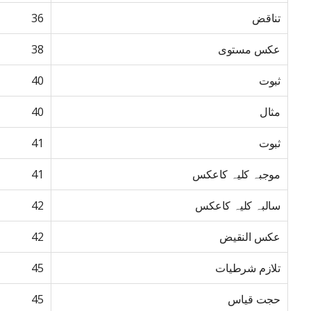
تناقض
36
عکس مستوی
38
ثبوت
40
مثال
40
ثبوت
41
موجبہ کلیہ کاعکس
41
سالبہ کلیہ کاعکس
42
عکس النقیض
42
تلازم شرطیات
45
حجت قیاس
45