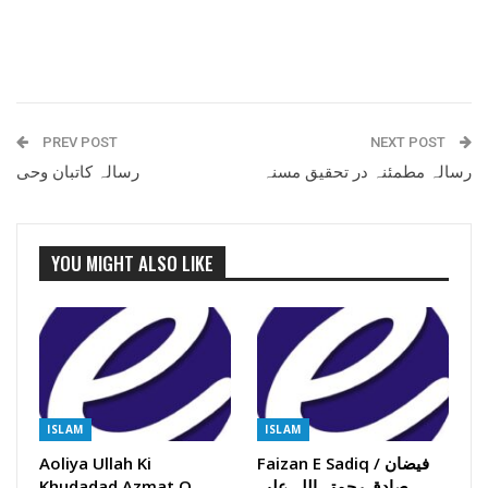
PREV POST
NEXT POST
رسالہ مطمئنہ در تحقیق مسنہ
رسالہ کاتبان وحی
YOU MIGHT ALSO LIKE
ISLAM
ISLAM
Faizan E Sadiq / فیضان
Aoliya Ullah Ki
صادق رحمتہ اللہ علیہ
Khudadad Azmat O