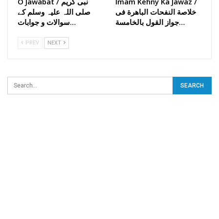
Imam Kehny Ka Jawaz /
O Jawabat / نبی کریم
خلاصة النفحات الباھرة فی
صلی اللہ علیہ وسلم کے
جواز القول بالخامسة…
سوالات و جوابات…
PREV
NEXT