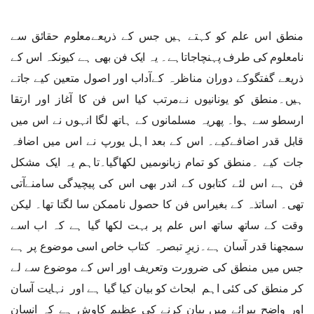
منطق اس علم کو کہتے ہیں جس کے ذریعےمعلوم حقائق سے
نامعلوم کی طرف پہنچاجاتاہے۔ یہ ایک فن بھی ہے کیونکہ اس کے
ذریعے گفتگوکے دوران مناظرہ کےآداب اور اصول متعین کیے جاتے
ہیں۔منطق کو یونانیوں نےمرتب کیا اس فن کا آغاز اور ارتقا
ارسطو سے ہوا۔ پھریہ مسلمانوں کے ہاتھ لگا انہوں نے اس میں
قابل قدر اضافےکیے۔ اس کے بعد اہل یورپ نے اس میں اضافہ
جات کیے ۔منطق کو تمام زبانوںمیں لکھاگیا۔تاہم یہ ایک مشکل
فن ہے اس لئے کتابوں کے اندر بھی اس کی پیچیدگی سامنےآتی
تھی۔ اساتذہ کے بغیراس فن کا حصول ناممکن سا لگتا تھا۔ لیکن
وقت کے ساتھ ساتھ اس علم پر بہت لکھا گیا ہے کہ اب اسے
سمجھنا قدر آسان ہے۔زیرِ تبصرہ کتاب خاص اسی موضوع پر ہے
جس میں منطق کی ضرورت وتعریف اور اس کے موضوع سے لے
کر منطق کی کئی اہم ابحاث کو بیان کیا گیا ہے اور نہایت آسان
اور واضح پیرائے میں بیان کرنے کی عظیم کاوش ہے کہ انسان