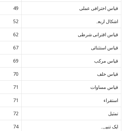
قیاس اخترافی عملی
49
اشکال اربعہ
52
قیاس اقترانی شرطی
62
قیاس استثنائی
67
قیاس مرکب
69
قیاس خلف
70
قیاس مساوات
71
استقراء
71
تمثیل
72
ایک تنبیہہ
74