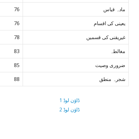
مادہ قیاس
76
یعینی کی اقسام
76
غیریقنی کی قسمیں
78
مغالطہ
83
ضروری وصیت
85
شجرہ منطق
88
ڈاؤن لوڈ 1
ڈاؤن لوڈ 2
3.3 MB ڈاؤن لوڈ سائز