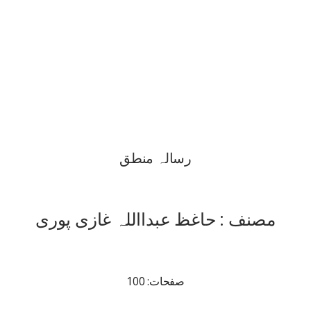
رسالہ منطق
مصنف : حاغظ عبدااللہ غازی پوری
صفحات: 100