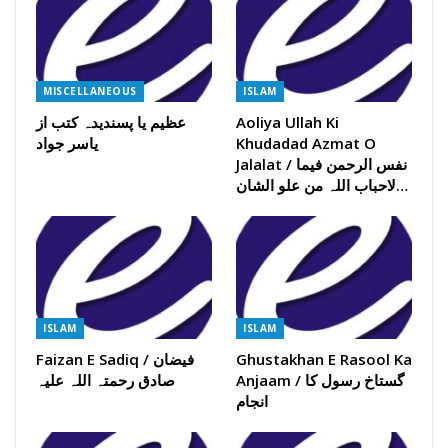
MISCELLANEOUS
ISLAM
Aoliya Ullah Ki
عظیم یا پسندیدہ کتب از
Khudadad Azmat O
یاسر جواد
Jalalat / نفس الرحمن فیما
لاحباب اللہ من علو الشان…
ISLAM
ISLAM
Ghustakhan E Rasool Ka
Faizan E Sadiq / فیضان
Anjaam / گستاخ رسول کا
صادق رحمتہ اللہ علیہ
انجام