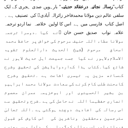
کتاب’’
رسالہ نجاتیہ درعقائد حدیثیۃ
‘‘ بارہویں صدی ہجری کے ایک
سلفی عالم دین مولانا محمدفاخر زائرالہ آبادی﷫ کی تصنیف ہے ۔
اصل کتاب فارسی میں ہے اس کا اولین خلاصہ نما اردو ترجمہ
علامہ نواب صدیق حسن خان ﷫نے کیا ۔دوسرا ترجمہ
مولانا عطاء اللہ حنیف مرحوم کی خواش پر حافظ محمد
اسحاق مرحوم (شیخ الحدیث دارالعلوم تقویۃ
الاسلام،لاہور نے کیا جسے جمیعت اہل حدیث لاہور نے
شائع کیا۔کتاب ہذا کےاردوایڈیشن کی تحقیق وشرح
کےساتھ مزین یہ تیسری اشاعت ہے ۔تحقیق وشرح
کامحنت طلب کام کرنے کی سعادت مولانا محمد ابراہیم
بن بشیر الحسینوی اور ابوخزیمہ عمران معصوم
انصاری حفظہما اللہ نے حاصل کی ہے ۔شرح وتحقیق سے
اس رسالہ کی افادیت دوچند ہوگئی ہے ۔اللہ تعالیٰ
مترجمین ،محققین وناشرین کی اس کاوش کو قبول
فرمائے اور اس رسالے کوگمراہی کی دلدل میں پھنسے