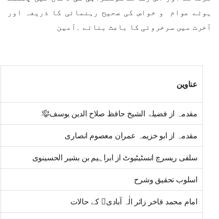
ہوئے عوام و خواص کی صحیح رہنمائی کا ذریعہ اور
آخرت میں سرخروئی کا باعث بنائے ۔آمین
عناوین
مقدمہ از فضیلۃ الشیخ حافظ صلاح الدین یوسف﷾
مقدمہ از ابو خزیمہ عمران معصوم انصاری
سلفی ریسرچ انسٹیٹیوٹ از ابراہیم بن بشیر الحسینوی
اسلوب تحقیق وشرح
امام محمد فاخر زائر الٰہ آبادی﷫ کے حالات