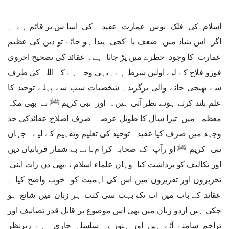
اسلام کی فلک بوس عمارت عقیدہ کی اسا س پر قائم ہے ۔
اگر اس بنیاد میں ضعف یا کجی پیدا ہو جائے تو دین کی عظیم
عمارت کا وجود خطرے میں پڑ جاتا ہے۔ عقائد کی تصحیح اخروی
فوزو فلاح کے لیے اولین شرط ہے۔ یہی وجہ ہے کہ اللہ کی طرف
سے بھیجی جانے والی برگزیدہ شخصیات سب سے پہلے توحید کا
علم بلند کرتے ہوئے نظر آتی ہیں۔ اور نبی کریم ﷺ نے بھی مکہ
معظمہ میں تیرا سال کا طویل عرصہ صرف اصلاح ِعقائدکی جد
وجہد میں صرف کیا عقیدہ توحید کی تعلیم وتفہیم کے لیے جہاں
نبی کریم ﷺ او رآپ کے صحابہ کرا م﷢ نے بے شمار قربانیاں دیں
اور تکالیف کو برداشت کیا وہاں علماء اسلام نےبھی دن رات اپنی
تحریروں اور تقریروں میں اس کی اہمیت کو خوب واضح کیا ۔
عقائد کے باب میں اب تک بہت سی کتب ہر زبان میں شائع ہو
چکی ہیں اردو زبان میں بھی اس موضوع پر قابل قدر تصانیف اور
تراجم سامنے آئے ہیں اور ہنوز یہ سلسلہ جاری ہے زیرنظر