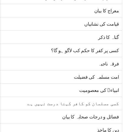
معراج کا بیان
قیامت کی نشانیاں
گناہ کا ذکر
کسی پر کفر کا حکم کب لاگو ہو گا؟
فرقہ ناجیہ
امت مسلمہ کی فضیلت
انبیاء﷩ کی معصومیت
کسی مسلمان کو کافر کہنا درست نہیں ہے
فضائل و درجات صحابہ کا بیان
دین کا ماخذ