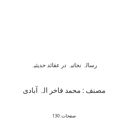
رسالہ نجاتیہ در عقائد حدیثیہ
مصنف : محمد فاخر الہ آبادی
صفحات: 130