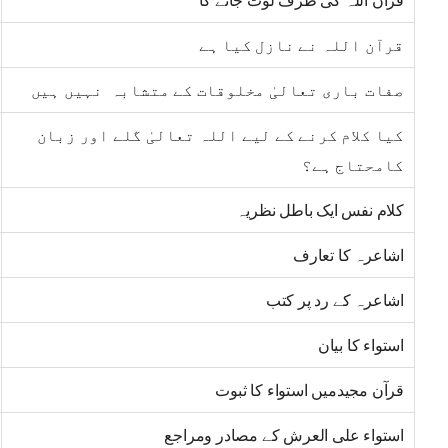
قرآن اللہ کی طرف لوٹ جائے گا
قرآن اللہ نے نازل کیا ہے
صفات باری تعالیٰ مخلوقات کے متشابہ نہیں ہیں
کیا کلام کرنے کے لیے اللہ تعالیٰ گلے اور زبان
کامحتاج ہے؟
کلام نفس ایک باطل نظریہ
اشاعرہ کا تعارف
اشاعرہ کے رد پر کتب
استواء کا بیان
قرآن مجیدمیں استواء کا ثبوت
استواء علی العرش کے مصادر ومراجع