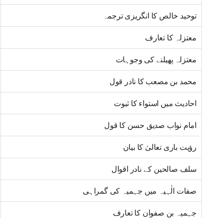
توحید خالص کا انگریزی ترجمہ
معتزلہ کا تعارف
معتزلہ پھیلنے کی وجوہات
محمد بن مصعب کا نادر قول
احادیث میں استواء کا ثبوت
امام نواب صدیق حسن کا قول
رؤیت باری تعالیٰ کا بیان
سلف صالحین کے نادر اقوال
صفات الٰہیہ میں جہمیہ کی گمراہی
جہمیہ بن صفوان کا تعارف