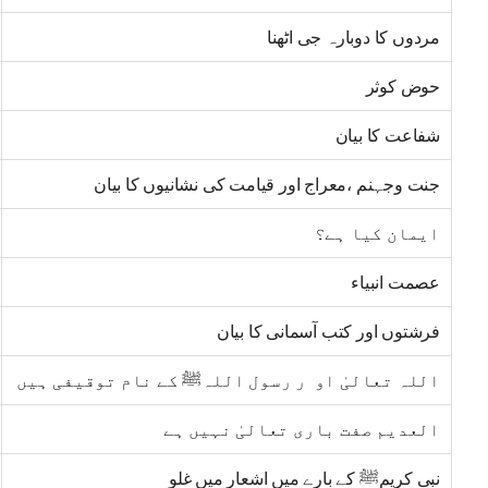
مردوں کا دوبارہ جی اٹھنا
حوض کوثر
شفاعت کا بیان
جنت وجہنم ،معراج اور قیامت کی نشانیوں کا بیان
ایمان کیا ہے؟
عصمت انبیاء
فرشتوں اور کتب آسمانی کا بیان
اللہ تعالیٰ او ر رسول اللہﷺ کے نام توقیفی ہیں
العدیم صفت باری تعالیٰ نہیں ہے
نبی کریمﷺ کے بارے میں اشعار میں غلو