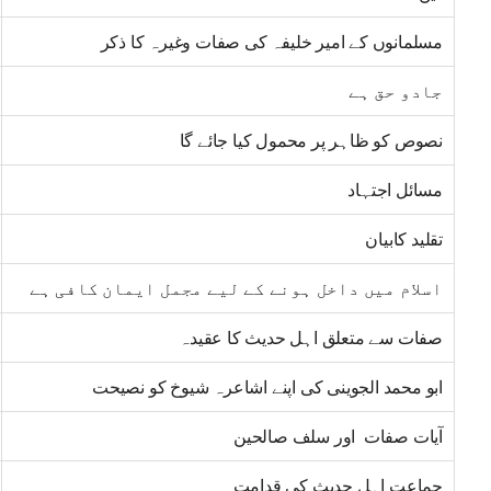
مسلمانوں کے امیر خلیفہ کی صفات وغیرہ کا ذکر
جادو حق ہے
نصوص کو ظاہر پر محمول کیا جائے گا
مسائل اجتہاد
تقلید کابیان
اسلام میں داخل ہونے کے لیے مجمل ایمان کافی ہے
صفات سے متعلق اہل حدیث کا عقیدہ
ابو محمد الجوینی کی اپنے اشاعرہ شیوخ کو نصیحت
آیات صفات اور سلف صالحین
جماعت اہل حدیث کی قدامت