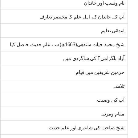
نام ونسب اور خاندان
آپ کے خاندان کے اہل علم کا مختصر تعارف
ابتدائی تعلیم
شیخ محمد حیات سندھی(1663ھ) سے علم حدیث حاصل کیا
آزاد بلگرامی﷫ کی شاگردی میں
حرمین شریفین میں قیام
تلامذہ
آپ کی وصیت
مقام ومرتبہ
شیخ صاحب کی شاعری اور علم حدیث