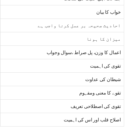
خواب کا بیان
احادیث صحیحہ بر عمل کرنا واجب ہے
میزان کا ہونا
اعمال کا وزن، پل صراط ،سوال وجواب
تقوی کی اہمیت
شیطان کی عداوت
تقوے کا معنی ومفہوم
تقوی کی اصطلاحی تعریف
اصلاح قلب اور اس کی اہمیت