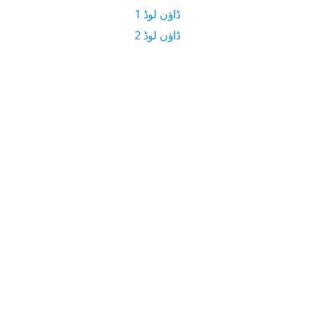
ڈاؤن لوڈ 1
ڈاؤن لوڈ 2
6.2 MB ڈاؤن لوڈ سائز