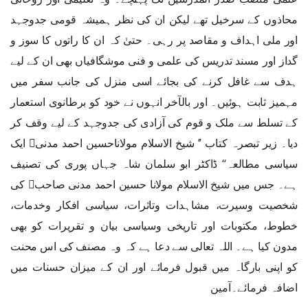
محاذوں کے سرخیل تھے لیکن ان کی نظر ہمیشہ قومی جدوجہد
اور ملی اہداف و مقاصد پر رہی۔ حتیٰ کہ ان کا راتوں کا سوز و
گداز اور مسند تدریس کی علمی و فنی موشگافیاں بھی ان کے لیے
ہدف سے غافل کرنے کی بجائے اسی منزل کی جانب سفر میں
مہمیز ثابت ہوئیں۔ اور بالآخر انہوں نے خود کو برطانوی استعمار
کے تسلط سے ملک و قوم کی آزادی کی جدوجہد کے لیے وقف کر
دیا۔ زیر تبصرہ کتاب ’’ شیخ الاسلام مولاناحسین احمد مدنی﷫ ایک
سیاسی مطالعہ‘‘ ڈاکٹر ابو سلمان شاہ جہاں پوری کی تصنیف
ہے۔ جس میں شیخ الاسلام مولانا حسین احمد مدنی صاحب کی
شخصیت وسیرت، مشاہدات وتاثرات، سیاسی افکار وخدمات،
خطوط، مکتوبات اور تاریخی وسیاسی بیان و تقریرات کو بھی
مدون کیا ہے۔ اللہ تعالی سے دعا ہے کہ وہ مصنف کی اس محنت
کو اپنی بارگاہ میں قبول فرمائے اور ان کے میزان حسنات میں
اضافہ فرمائے۔آمین