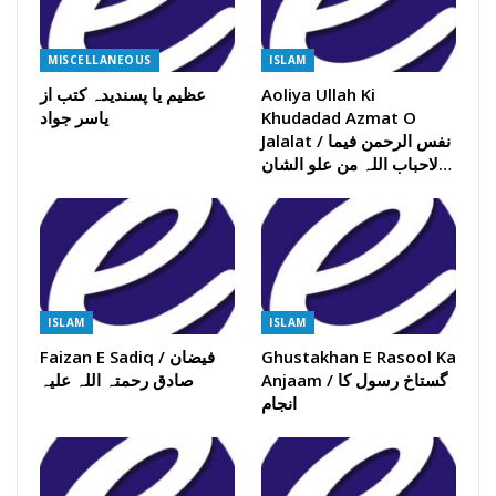
MISCELLANEOUS
ISLAM
Aoliya Ullah Ki
عظیم یا پسندیدہ کتب از
Khudadad Azmat O
یاسر جواد
Jalalat / نفس الرحمن فیما
لاحباب اللہ من علو الشان…
ISLAM
ISLAM
Ghustakhan E Rasool Ka
Faizan E Sadiq / فیضان
Anjaam / گستاخ رسول کا
صادق رحمتہ اللہ علیہ
انجام