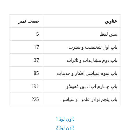
عناوین
صفحہ نمبر
پیش لفظ
5
باب اول شخصیت و سیرت
17
باب دوم مشاہدات و تاثرات
37
باب سوم سیاسی افکار و خدمات
85
باب چہارم اب انہیں ڈھونڈو
191
باب پنجم نوادر علمیہ و سیاسیہ
225
ڈاؤن لوڈ 1
ڈاؤن لوڈ 2