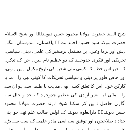
شیخ الہند حضرت مولانا محمود حسن دیوبندیؒ اور شیخ الاسلام
حضرت مولانا سید حسین احمد مدنیؒ پاکستان، ہندوستان، بنگلہ
دیش اور برما وغیرہ پر مشتمل برصغیر کی علمی، دینی، سیاسی،
تحریکی اور فکری جدوجہد کے دو عظیم نام ہیں۔ جن کے تذکرہ
کے بغیر اس خطہ کے کسی ملی شعبہ کی تاریخ مکمل نہیں ہوتی،
اور خاص طور پر دینی و سیاسی تحریکات کا کوئی بھی راہ نما یا
کارکن خواہ اس کا تعلق کسی بھی مذہب یا طبقہ سے ہو ان سے
راہ نمائی لیے بغیر آزادی کی عظیم جدوجہد کے خد و خال سے
آگاہی حاصل نہیں کر سکتا۔شیخ الہند حضرت مولانا محمود
حسن دیوبندیؒ دارالعلوم دیوبند کے اولین طالب علم تھے جو اپنی
خداداد صلاحیتوں اور توفیق سے اسی مادر علمی کے سب سے بڑے
علمی منصب صدر المدرسین تک پہنچے۔ وہ تعلیمی اور روحانی