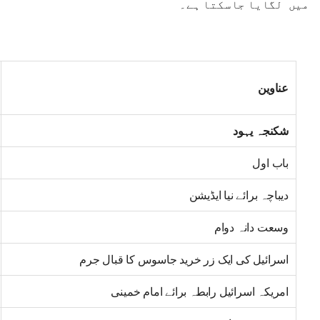
میں لگایا جاسکتا ہے۔
عناوین
شکنجہ یہود
باب اول
دیباچہ برائے نیا ایڈیشن
وسعت دانہ دوام
اسرائیل کی ایک زر خرید جاسوس کا قبال جرم
امریکہ اسرائیل رابطہ برائے امام خمینی