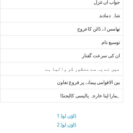
جواب آں غزل
شاہ دمادند
تھامس اے ڈائن کاعروج
توسیع دام
ان کی سرعت گفتار
میں نے یہ سے منظور کر والیا ہے
بین الاقوامی پیمانے پر فروغ تعاون
ہمارا اپنا خارجہ پالیسی کاایجنڈا
ڈاؤن لوڈ 1
ڈاؤن لوڈ 2