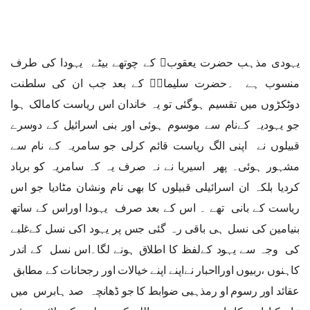
یہودی مذہب حضرت یعقوب﷤ کے چوتھے بیٹے یہودا کی طرف
منسوب ہے ۔حضرت سلیمانؑ کے بعد جب ان کی سلطنت
دوٹکڑوں میں تقسیم ہوگئی تو یہ خاندان اس ریاست کامالک ہوا
جو یہودیہ کےنام سے موسوم ہوئی اور بنی اسرائیل کے دوسرے
قبیلوں نے اپنی الگ ریاست قائم کرلی جو سامریہ کے نام سے
مشہور ہوئی۔ پھر اسیریا نے نہ صرف یہ کہ سامریہ کو برباد
کردیا بلکہ ان اسرائیلی قبیلوں کا بھی نام ونشان مٹادیا جو اس
ریاست کے بانی تھے ۔ اس کے بعد صرف یہودا اوراس کے ساتھ
بنیامین کی نسل ہی باقی رہ گئی جس پر یہود اکی نسل کےغلبے
کی وجہ سے یہود کےلفظ کا اطلاق ہونے لگا۔اس نسل کے اندر
کاہنوں ،ربیوں اورااحبار نےاپنے اپنے خیالات اور رجحانات کے مطابق
عقائد اور رسوم او رمذہبی ضوابط کا جو ڈھانچہ صد ہابرس میں