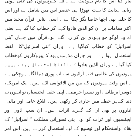
تیار کیا اس کا نام یہودیت ہے ۔اللہ کےرسولوں کی لائی ہوئی
ربانی ہدایت کا بہت تھوڑا ہی عنصر اس میں شامل ہے اور اس
کا حلیہ بھی اچھا خاصا بگڑ چکا ہے ۔ اسی بناپر قرآن مجید میں
اکثر مقامات پر ان کو
الذین
ھا
دوا
کہہ کر خطاب کیا گیا ہے یعنی
اے وہ لوگو جو یہودی بن کر رہ گئے ہو۔قرآن میں جہاں ’’بنی
اسرائیل‘‘ کو خطاب کیاگیا ہے وہاں ’’بنی اسرائیل‘‘کا لفظ
استعمال ہوا ہے ۔ اور جہاں مذہب یہود کےپیروکاروں کوخطاب
کیا گیا ہے وہاں
الذین
ھا
دوا
کے الفاظ استعمال ہوئے ہیں۔
یہودیوں کی عالمی فتنہ آرائیوں سے اب پوری دنیا آگاہ ہوچکی ہے
۔ اس وقت یہودیوں کے تین بین الاقوامی اڈے ہیں۔ ایک امریکہ،
دوسرا برطانیہ، اور تیسرا جرمنی۔ اپنی خفیہ ایجنسیاں تو انہوں نے
دنیا کےہر خطے میں جاری کر رکھی ہیں۔ ابلاغ عامہ اور مالی
اداروں پر بھی ان کے گہرے اثرات ہیں۔ ان سب اڈوں اور
ایجنسیوں اور اثرات کو وہ اپنی تصوراتی مملکت ’’ اسرائیل‘‘ کے
بقاء واستحکام اور توسیع کے لیے استعمال کررہے ہیں۔اس امر