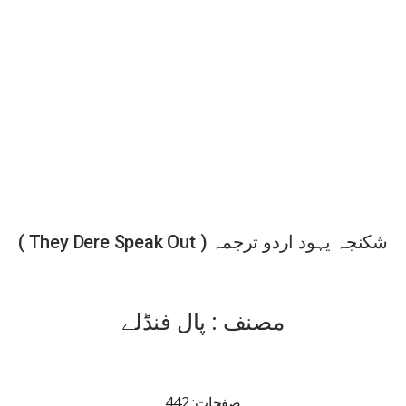
شکنجہ یہود اردو ترجمہ ( They Dere Speak Out )
مصنف : پال فنڈلے
صفحات: 442