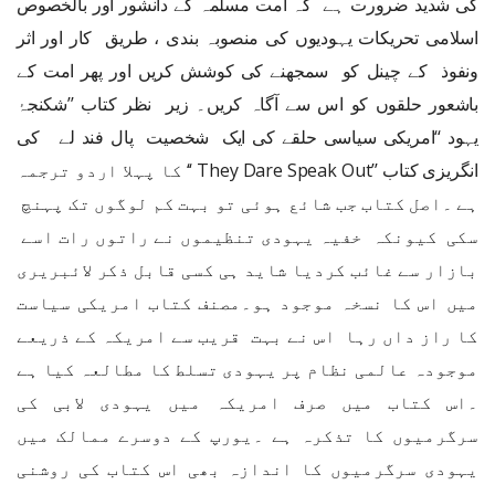
کی شدید ضرورت ہے کہ امت مسلمہ کے دانشور اور بالخصوص
اسلامی تحریکات یہودیوں کی منصوبہ بندی ، طریق کار اور اثر
ونفوذ کے چینل کو سمجھنے کی کوشش کریں اور پھر امت کے
باشعور حلقوں کو اس سے آگاہ کریں۔ زیر نظر کتاب ’’شکنجۂ
یہود ‘‘امریکی سیاسی حلقے کی ایک شخصیت پال فند لے کی
انگریزی کتاب ’’
They Dare Speak Out
‘‘ کا پہلا اردو ترجمہ
ہے ۔اصل کتاب جب شائع ہوئی تو بہت کم لوگوں تک پہنچ
سکی کیونکہ خفیہ یہودی تنظیموں نے راتوں رات اسے
بازار سے غائب کردیا شاید ہی کسی قابل ذکر لائبریری
میں اس کا نسخہ موجود ہو۔مصنف کتاب امریکی سیاست
کا راز داں رہا اس نے بہت قریب سے امریکہ کے ذریعے
موجودہ عالمی نظام پر یہودی تسلط کا مطالعہ کیا ہے
۔اس کتاب میں صرف امریکہ میں یہودی لابی کی
سرگرمیوں کا تذکرہ ہے ۔یورپ کے دوسرے ممالک میں
یہودی سرگرمیوں کا اندازہ بھی اس کتاب کی روشنی