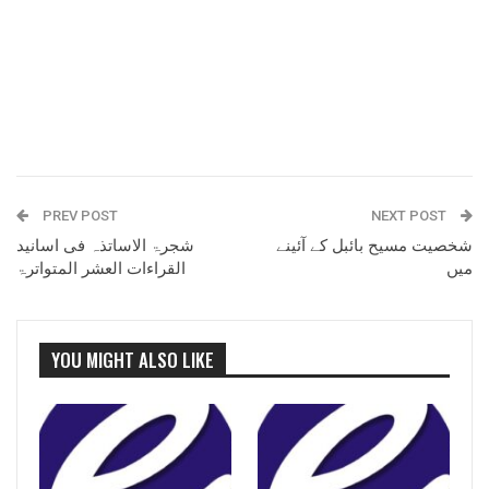
PREV POST
NEXT POST
شخصیت مسیح بائبل کے آئینے
شجرۃ الاساتذہ فی اسانید
میں
القراءات العشر المتواترۃ
YOU MIGHT ALSO LIKE