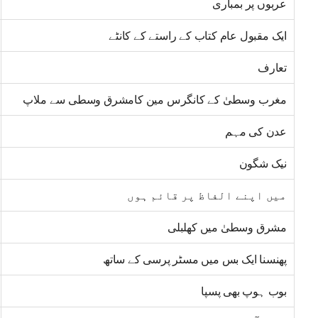
عربوں پر بمباری
ایک مقبول عام کتاب کے راستے کے کانٹے
تعارف
مغرب وسطیٰ کے کانگرس مین کامشرق وسطی سے ملاپ
عدن کی مہم
نیک شگون
میں اپنے الفاظ پر قائم ہوں
مشرق وسطیٰ میں کھلبلی
پھنسنا ایک بس میں مسٹر پرسی کے ساتھ
بوب ہوپ بھی پسپا