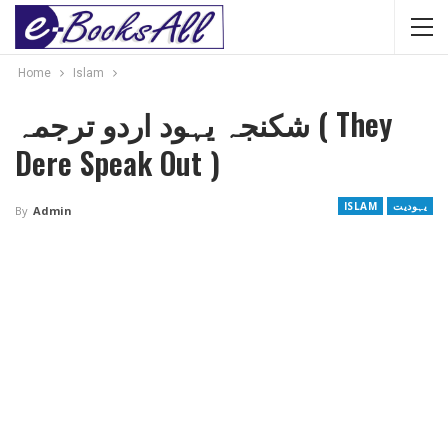
Home
Islam
شکنجہ یہود اردو ترجمہ ( They
Dere Speak Out )
یہودیت
ISLAM
By
Admin