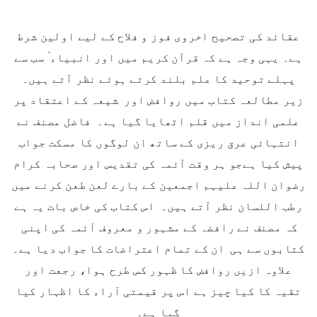
عقائد کی تصحیح اخروی فوز و فلاح کے لیے اولین شرط
ہے۔ یہی وجہ ہے کہ قرآن کریم میں اور انبیاء ؑ سب سے
پہلے توحید کا علم بلند کرتے ہوئے نظر آتے ہیں۔
زیر مطالعہ کتاب میں روافض اور شیعہ کے اعتقاد پر
علمی انداز میں قلم اٹھایا گیا ہے۔ فاضل مصنف نے
انتہائی عرق ریزی کے ساتھ ان لوگوں کا مسکت جواب
پیش کیا ہےجو ہر وقت آئمہ کی تقدیس اور صحابہ کرام
رضوان اللہ علیہم اجمعین کے بارے لعن طعن کرنے میں
رطب اللسان نظر آتے ہیں۔ اس کتاب کی خاص بات یہ ہے
کہ مصنف نے رافضہ کے مشہور و معروف آئمہ کی اپنی
کتابوں سے ہی ان کے تمام اعتراضات کا جواب دیا ہے۔
علاوہ ازیں روافض کا ظہور کس طرح ہوا، رجعت اور
تقیہ کا کیا چیز ہے اس پر قیمتی آراء کا اظہار کیا
گیا ہے۔