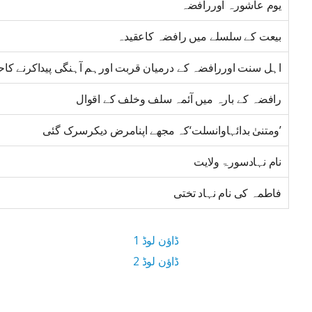
یوم عاشورہ اوررافضہ
بیعت کے سلسلے میں رافضہ کاعقیدہ
اہل سنت اوررافضہ کے درمیان قربت اورہم آہنگی پیداکرنے کا
رافضہ کے بارہ میں آئمہ سلف وخلف کے اقوال
’ومتنیٰ بدائہاوانسلت‘کہ مجھے اپنامرض دیکرسرک گئی
نام نہادسورۃ ولایت
فاطمہ کی نام نہاد تختی
ڈاؤن لوڈ 1
ڈاؤن لوڈ 2
1 MB ڈاؤن لوڈ سائز