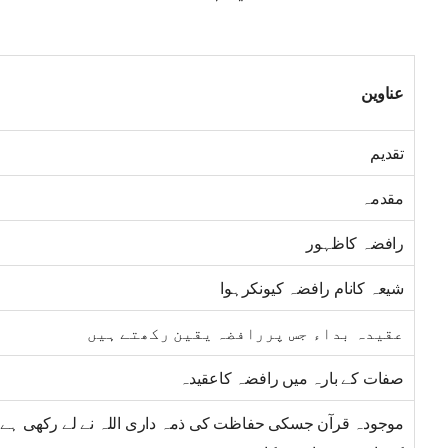
عناوین
تقدیم
مقدمہ
رافضہ کاظہور
شیعہ کانام رافضہ کیونکرہوا
عقیدہ بداء جس پررافضہ یقین رکھتے ہیں
صفات کے بارہ میں رافضہ کاعقیدہ
موجودہ قرآن جسکی حفاظت کی ذمہ داری اللہ نے لے رکھی ہے