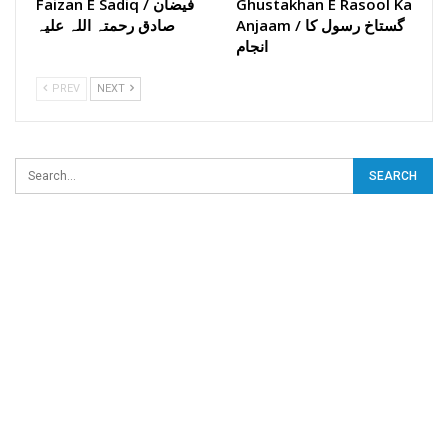
Ghustakhan E Rasool Ka
Faizan E Sadiq / فیضان
Anjaam / گستاخ رسول کا
صادق رحمتہ اللہ علیہ
انجام
PREV
NEXT