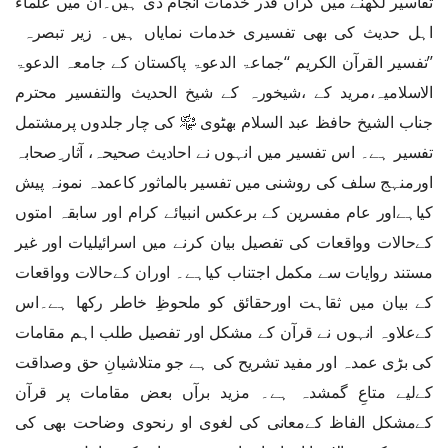
تفاسیر لکھنے میں گراں قدر خدمات انجام دی ہیں۔ان میں علماء
اہل حدیث کی بھی تفسیری خدمات نمایاں ہیں۔ زیر تبصرہ
’’تفسیر القرآن الکریم ‘‘جماعۃ الدعوۃ پاکستان کے جامعہ الدعوۃ
الاسلامیہ،مرید کے ،شیخورہ کے شیخ الحدیث والتفسیر محترم
جناب الشیخ حافظ عبد السلام بھٹوی ﷾ کی چار جلدوں پرمشتمل
تفسیر ہے۔ اس تفسیر میں انہوں نے احادیث صحیحہ، آثار ِصحابہ
اورمنہج سلف کی روشنی میں تفسیر بالماثور کاعمدہ نمونہ پیش
کیاہےاور عام مفسرین کے برعکس انبیائے کرام اور سابقہ امتوں
کےحالات وواقعات کی تفصیل بیان کرنے میں اسرائیلیات اور غیر
مستند روایات سے مکمل اجتناب کیاہے۔ اوران کےحالات وواقعات
کے بیان میں ثقاہت اورحقائق کو ملحوظِ خاطر رکھا ہے۔اس
کےعلاوہ انہوں نے قرآن کے مشکل اور تفصیل طلب اہم مقامات
کی بڑی عمدہ اور مفید تشریح کی ہے جو متلاشیانِ حق وصداقت
کےلیے متاعِ گمشدہ ہے۔ مزید برآں بعض مقامات پر قرآن
کےمشکل الفاظ کےمعانی کی لغوی او رنحوی وضاحت بھی کی