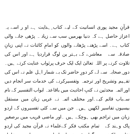
قرآنِ مجید پوری انسانیت کے لیے کتاب ِہدایت ہے او ر اسے یہ
اعزاز حاصل ہے کہ دنیا بھرمیں سب سے زیاد ہ پڑھی جانے والی
کتاب ہے۔ اسے پڑھنے پڑھانے والوں کو امامِ کائنات نے اپنی زبانِ
صادقہ سے معاشرے کے بہتر ین لوگ قراردیا ہے اور اس کی
تلاوت کرنے پر اللہ تعالیٰ ایک ایک حرف پرثواب عنایت کرتے ہیں۔
دور ِصحابہ سے لے کر دورِ حاضر تک بے شمار اہل علم نے اس کی
تفہیم وتشریح اور ترجمہ وتفسیرکرنے کی خدمات سر انجام دیں
اور ائمہ محدثین نے کتبِ احادیث میں باقاعدہ ابواب التفسیر کے نام
سےباب قائم کیے۔اور مختلف ائمہ نے عربی زبان میں مستقل
بیسیوں تفاسیر لکھیں ہیں۔ جن میں سے کئی تفسیروں کے اردو
زبان میں تراجم بھی ہوچکے ہیں ۔اور ماضی قریب میں برصغیرِ
پاک وہند کے تمام مکتب فکر کےعلماء نے قرآن مجید کی اردو