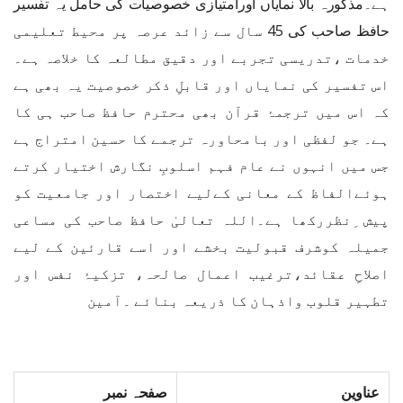
ہے۔مذکورہ بالا نمایاں اورامتیازی خصوصیات کی حامل یہ تفسیر
حافظ صاحب کی 45 سال سے زائد عرصہ پر محیط تعلیمی
خدمات ،تدریسی تجربے اور دقیق مطالعہ کا خلاصہ ہے۔
اس تفسیر کی نمایاں اور قابلِ ذکر خصوصیت یہ بھی ہے
کہ اس میں ترجمۂ قرآن بھی محترم حافظ صاحب ہی کا
ہے۔ جو لفظی اور بامحاورہ ترجمے کا حسین امتراج ہے
جس میں انہوں نے عام فہم اسلوبِ نگارش اختیار کرتے
ہوئےالفاظ کے معانی کےلیے اختصار اور جامعیت کو
پیش ِنظررکھا ہے۔اللہ تعالیٰ حافظ صاحب کی مساعی
جمیلہ کوشرف قبولیت بخشے اور اسے قارئین کے لیے
اصلاحِ عقائد،ترغیب اعمال صالحہ، تزکیۂ نفس اور
تطہیر قلوب واذہان کا ذریعہ بنائے ۔آمین
عناوین
صفحہ نمبر