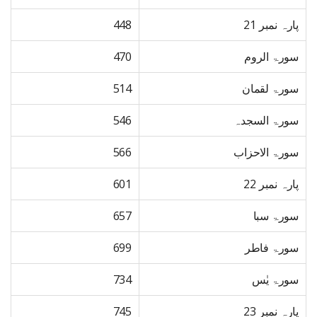
پارہ نمبر 21
448
سورۃ الروم
470
سورۃ لقمان
514
سورۃ السجدہ
546
سورۃ الاحزاب
566
پارہ نمبر 22
601
سورۃ سبا
657
سورۃ فاطر
699
سورۃ یٰس
734
پارہ نمبر 23
745