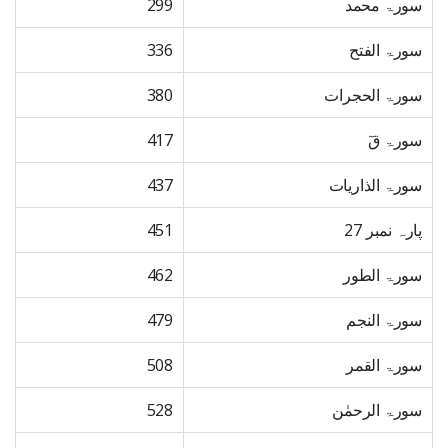
سورۃ محمد
299
سورۃ الفتح
336
سورۃ الحجرات
380
سورۃ قٓ
417
سورۃ الذاریات
437
پارہ نمبر 27
451
سورۃ الطور
462
سورۃ النجم
479
سورۃ القمر
508
سورۃ الرحمٰن
528