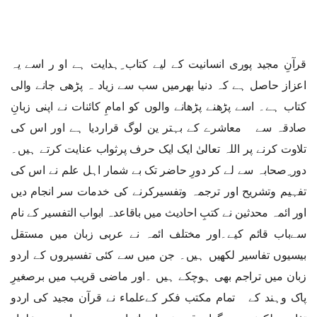
قرآنِ مجید پوری انسانیت کے لیے کتاب ِہدایت ہے او ر اسے یہ
اعزاز حاصل ہے کہ دنیا بھرمیں سب سے زیاد ہ پڑھی جانے والی
کتاب ہے۔ اسے پڑھنے پڑھانے والوں کو امامِ کائنات نے اپنی زبانِ
صادقہ سے معاشرے کے بہتر ین لوگ قراردیا ہے اور اس کی
تلاوت کرنے پر اللہ تعالیٰ ایک ایک حرف پرثواب عنایت کرتے ہیں۔
دور ِصحابہ سے لے کر دورِ حاضر تک بے شمار اہل علم نے اس کی
تفہیم وتشریح اور ترجمہ وتفسیرکرنے کی خدمات سر انجام دیں
اور ائمہ محدثین نے کتبِ احادیث میں باقاعدہ ابواب التفسیر کے نام
سےباب قائم کیے۔اور مختلف ائمہ نے عربی زبان میں مستقل
بیسیوں تفاسیر لکھیں ہیں۔ جن میں سے کئی تفسیروں کے اردو
زبان میں تراجم بھی ہوچکے ہیں ۔اور ماضی قریب میں برصغیرِ
پاک وہند کے تمام مکتب فکر کےعلماء نے قرآن مجید کی اردو