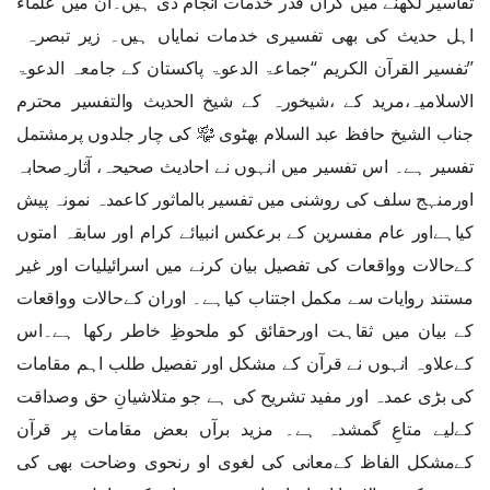
تفاسیر لکھنے میں گراں قدر خدمات انجام دی ہیں۔ان میں علماء
اہل حدیث کی بھی تفسیری خدمات نمایاں ہیں۔ زیر تبصرہ
’’تفسیر القرآن الکریم ‘‘جماعۃ الدعوۃ پاکستان کے جامعہ الدعوۃ
الاسلامیہ،مرید کے ،شیخورہ کے شیخ الحدیث والتفسیر محترم
جناب الشیخ حافظ عبد السلام بھٹوی ﷾ کی چار جلدوں پرمشتمل
تفسیر ہے۔ اس تفسیر میں انہوں نے احادیث صحیحہ، آثار ِصحابہ
اورمنہج سلف کی روشنی میں تفسیر بالماثور کاعمدہ نمونہ پیش
کیاہےاور عام مفسرین کے برعکس انبیائے کرام اور سابقہ امتوں
کےحالات وواقعات کی تفصیل بیان کرنے میں اسرائیلیات اور غیر
مستند روایات سے مکمل اجتناب کیاہے۔ اوران کےحالات وواقعات
کے بیان میں ثقاہت اورحقائق کو ملحوظِ خاطر رکھا ہے۔اس
کےعلاوہ انہوں نے قرآن کے مشکل اور تفصیل طلب اہم مقامات
کی بڑی عمدہ اور مفید تشریح کی ہے جو متلاشیانِ حق وصداقت
کےلیے متاعِ گمشدہ ہے۔ مزید برآں بعض مقامات پر قرآن
کےمشکل الفاظ کےمعانی کی لغوی او رنحوی وضاحت بھی کی