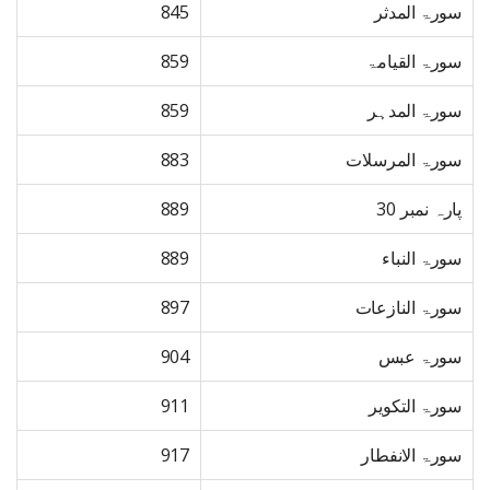
سورۃ المدثر
845
سورۃ القیامۃ
859
سورۃ المدہر
859
سورۃ المرسلات
883
پارہ نمبر 30
889
سورۃ النباء
889
سورۃ النازعات
897
سورۃ عبس
904
سورۃ التکویر
911
سورۃ الانفطار
917