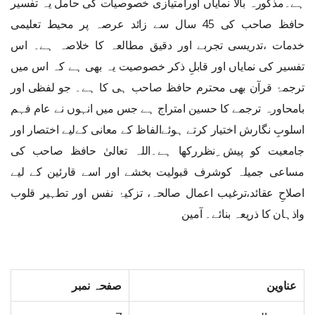
ہے۔مذکورہ بالا نمایاں اورامتیازی خصوصیات کی حامل یہ تفسیر
حافظ صاحب کی 45 سال سے زائد عرصہ پر محیط تعلیمی
خدمات ،تدریسی تجربے اور دقیق مطالعہ کا خلاصہ ہے۔ اس
تفسیر کی نمایاں اور قابلِ ذکر خصوصیت یہ بھی ہے کہ اس میں
ترجمۂ قرآن بھی محترم حافظ صاحب ہی کا ہے۔ جو لفظی اور
بامحاورہ ترجمے کا حسین امتراج ہے جس میں انہوں نے عام فہم
اسلوبِ نگارش اختیار کرتے ہوئےالفاظ کے معانی کےلیے اختصار اور
جامعیت کو پیش ِنظررکھا ہے۔اللہ تعالیٰ حافظ صاحب کی
مساعی جمیلہ کوشرف قبولیت بخشے اور اسے قارئین کے لیے
اصلاحِ عقائد،ترغیب اعمال صالحہ، تزکیۂ نفس اور تطہیر قلوب
واذہان کا ذریعہ بنائے۔ آمین
عناوین
صفحہ نمبر