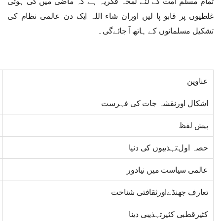
تمام مسلم امت کے لئے لمحہ فکریہ ہے کہ ماضی میں کی ہوئی
غلطیوں پر قابو پا لیں اوران شاء اللہ ایک دن عالمی نظام کی
تشکیل مسلمانوں کے ہاتھ آ جائےگی۔
عناوین
اشکال اورنقشہ جات کی فہرست
پیش لفظ
حصہ اول:تہذیبوں کی دنیا
عالمی سیاست میں نیادور
تعارف جھنڈےاورثقافتی شناخت
کثیرقطبی کثیرتہذیبی دینا