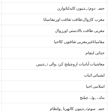
حصہ دوم:تہذیبوں کابدلتاتوازن
مغرب کازوال:طاقت ثقافت اورمقامیانا
مغربی طاقت بالادستی اورزوال
مقامیاناغیرمغربی ثقافتوں کااحیا
خدائی انتقام
معاشیات آبادیات اروچیلنج کرنےوالی تہذیبیں
ایشیائی اثبات
اسلامی احیا
بدلتےہوئے چیلنج
حصہ سوم:تہذیبوں کاابھرتاہوانظام