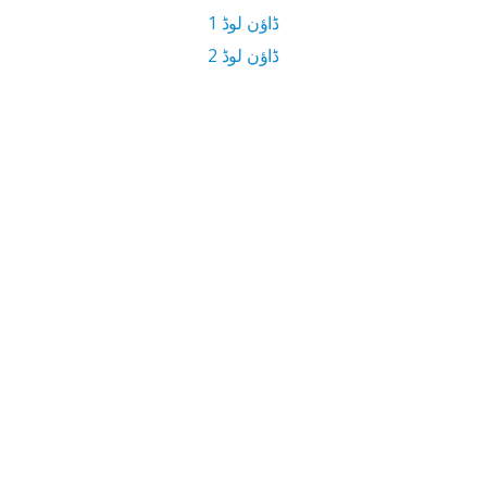
ڈاؤن لوڈ 1
ڈاؤن لوڈ 2
7.9 MB ڈاؤن لوڈ سائز