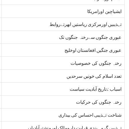
ایشیاچین اورامریکا
تہذیبیں اورمرکزی ریاستیں ابھرتےروابط
عبوری جنگوں سےرخنہ جنگوں تک
عبوری جنگیں افغانستان اوخلیج
رخنہ جنگوں کی خصوصیات
تعدد اسلام کی خونیں سرحدیں
اسباب :،تاریخ آبادیت سیاست
رخنہ جنگوں کی حرکیات
شناخت تہذیبی احساس کی بیداری
تہذیبی گروہ بندی قرابت دارممالک اورمنشترآبادیاں