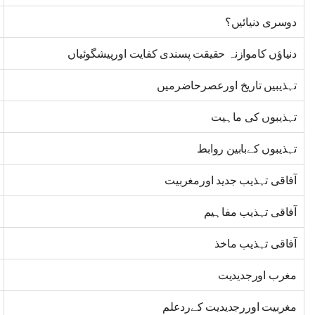
دوسری دنیائیں؟
دنیاؤں کاموازنہ حقیقت پسندی کفایت اورپیشگوئیاں
تہذیبیں تاریخ اورعصرحاضرمیں
تہذیبوں کی ماہیت
تہذیبوں کےبابین روابط
آفاقی تہذیب جدید اورمغربیت
آفاقی تہذیب مفاہیم
آفاقی تہذیب ماخذ
مغرب اورجدیدیت
مغربیت اوررجدیدیت کےردعلم