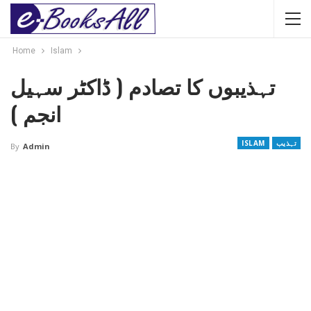
Home
Islam
تہذیبوں کا تصادم ( ڈاکٹر سہیل
انجم )
تہذیب
ISLAM
By
Admin