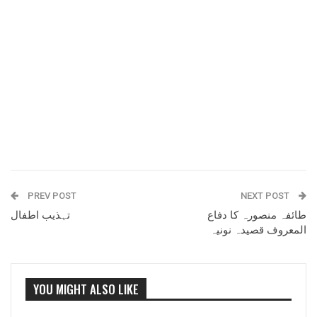
PREV POST
NEXT POST
طائفہ منصورہ کا دفاع
تہذیب اطفال
المعروف قصیدہ نونیہ
YOU MIGHT ALSO LIKE