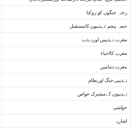
رخنہ جنگوں کو روکنا
حصہ پنجم :تہذیبوں کامستقبل
مغرب تہذیبیں اورتہذب
مغرب کااحیاء
مغرب دنیامیں
تہذیبی جنگ اورنظام
تہذیبوں کےمشترک خواص
حواشی
اشاریہ