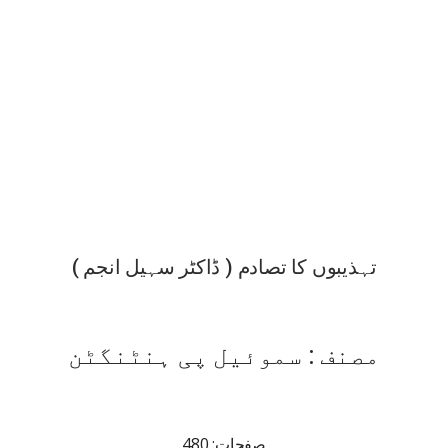
تہذیبوں کا تصادم ( ڈاکٹر سہیل انجم )
مصنف : سموئیل پی ہنٹنگٹن
صفحات: 480