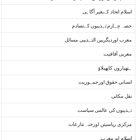
اسلام اتحاد کےبغیر آگاہی
حصہ چہارم:تہذیبوں کےتصادم
مغرب اوردیگربین التہذیبی مسائل
مغربی آفاقیت
ہتھیاروں کاپھیلاؤ
انسانی حقوق اورجمہوریت
نقل مکانی
تہذیبوں کی عالمی سیاست
مرکزی ریاسیتں اورخنہ تنازعات
اسلام اورمغرب