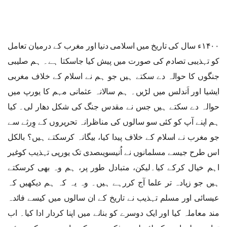
۱۴۰۰ء سال کی تاریخ میں اسلامی دنیا اور مغرب کے درمیان تعامل
کو تہذیبی تصادم کی صورت میں پیش کیا جاسکتا ہے۔ ہم صلیبی
جنگوں کا حوالہ دے سکتے ہیں جو ہم نے اسلام کے خلاف مغربی
ایشیا اور اَندلس میں لڑیں۔ ہم سالانہ عثمانی مہم کا یورپ میں
حوالہ دے سکتے ہیں جس نے مقدس جنگ کی شکل دھار لی۔ کیا
ہم اپنے آپ کو کئی سو سالوں کی مناظرانہ تحریروں کے وِرثے سے
جو مغرب نے اسلام کے خلاف پیدا کیا، بیگانہ کرسکتے ہیں؟ بالکل
اس طرح جیسے مسلمانوں نے اُنیسویںصدی تک یورپی تہذیب کوغیر
اہم خیال کرکے کیا۔لیکن، متبادل طور پر، ہم وہ بھی کرسکتے
ہیں جو زیادہ تر علما آج کررہے ہیں۔ وہ یہ کہ ہم دیکھیں کہ
عیسائی اور مسلم تہذیب نے تاریخ کے ان سالوں میں کیسے فائدہ
مند معاملہ کیا اور ایک دوسرے کو بنانے میں اپنا کردار ادا کیا۔ اب