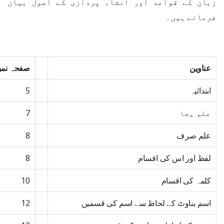
زبان کے قواعد اور انشاء پردازی کے اصول بیان
فرمائے ہیں۔
عناوین
صفحہ نمب
ابتدائیہ
5
علم ہجا
7
علم صرف
8
لفظ اور اس کی اقسام
8
کلمہ کی اقسام
10
اسم بناوٹ کے لحاظ سے اسم کی قسمیں
12