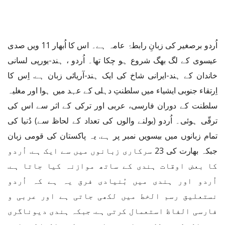
اُردو برصغیر کی زبانِ رابطۂ عامہ ہے۔ اس کا اُبھار 11 ویں صدی
عیسوی کے لگ بھگ شروع ہو چکا تھا۔ اُردو ، ہند-یورپی لسانی
خاندان کے ہند-ایرانی شاخ کی ایک ہند-آریائی زبان ہے. اِس کا
اِرتقاء جنوبی ایشیاء میں سلطنتِ دہلی کے عہد میں ہوا اور مغلیہ
سلطنت کے دوران فارسی، عربی اور ترکی کے اثر سے اس کی
ترقّی ہوئی۔ اُردو (بولنے والوں کی تعداد کے لحاظ سے) دُنیا کی
تمام زبانوں میں بیسویں نمبر پر ہے. یہ پاکستان کی قومی زبان
جبکہ بھارت کی 23 سرکاری زبانوں میں سے ایک ہے. اُردو
کا بعض اوقات ہندی کے ساتھ موازنہ کیا جاتا ہے.
اُردو اور ہندی میں بُنیادی فرق یہ ہے کہ اُردو
نستعلیق رسم الخط میں لکھی جاتی ہے اور عربی و
فارسی الفاظ استعمال کرتی ہے. جبکہ ہندی دیوناگری