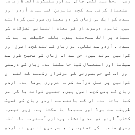
رسم الخط میں لکھی جاتی ہے اور سنسکرت الفاظ زیادہ
استعمال کرتی ہے. کچھ ماہرینِ لسانیات اُردو اور
ہندی کو ایک ہی زبان کی دو معیاری صورتیں گردانتے
ہیں. تاہم، دوسرے اِن کو معاش اللسانی تفرّقات کی
بنیاد پر الگ سمجھتے ہیں۔ بلکہ حقیقت یہ ہے کہ
ہندی ، اُردو سے نکلی۔ ہر زبان کے لئے کچھ اصول اور
قوانین ہوتے ہیں، جن سے اس زبان کو صحیح طور سے
سیکھا اور استعمال کیا جا سکتا ہے۔ زبان کی درستی
اور اس کی خوبصورتی کو برقرار رکھنے کے لئے ان
قوانین پر عمل درآمد کرنا ضروری ہوتا ہے۔ اردو
زبان کے بھی کچھ اصول ہیں، جنہیں قواعد یا گرامر
کہا جاتا ہے۔ ان کے جاننے سے اردو زبان کو ٹھیک
طریقے سے بولا اور سمجھا جا سکتا ہے۔ زیر تبصرہ
کتاب” اردو قواعد وانشاء پردازی “محترمہ ماہ لقا
رفیق صاحبہ کی تصنیف ہے ، جس میں انہوں نے اردو