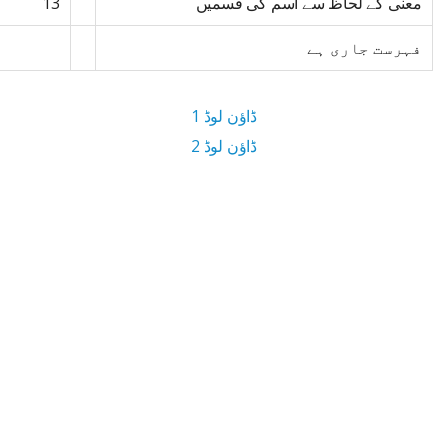
معنی کے لحاظ سے اسم کی قسمیں
13
فہرست جاری ہے
ڈاؤن لوڈ 1
ڈاؤن لوڈ 2
4.6 MB ڈاؤن لوڈ سائز