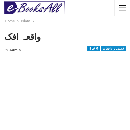
Home
Islam
واقعہ افک
قصص و واقعات
ISLAM
By
Admin