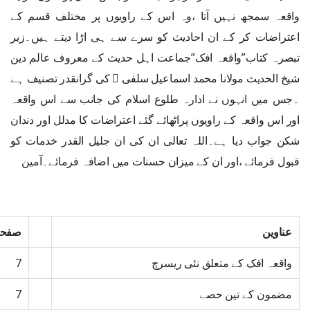
واقعہ سمجھ نہیں آتا ،وہ اس کے راویوں پر مختلف قسم کے
اعتراضات کر کے ان احادیث کو سرے سے ہی اڑا دیتے ہیں۔زیر
تبصرہ کتاب”واقعہ افک”جماعت اہل حدیث کے معروف عالم دین
شیخ الحدیث مولانا محمد اسماعیل سلفی ﷫ کی گرانقدر تصنیف ہے
۔جس میں انہوں نے ادارہ طلوع اسلام کی جانب سے اس واقعہ
اور اس واقعہ کے راویوں پراٹھائے گئے اعتراضات کا مدلل اور دندان
شکن جواب دیا ہے۔اللہ تعالی ان کی ان جلیل القدر خدمات کو
قبول فرمائے ،اور ان کے میزان حسنات میں اضافہ فرمائے۔آمین
عناوین
صفحہ
واقعہ افک کے متعلق نئی ریسرچ
7
مضمون کے تین حصے
7