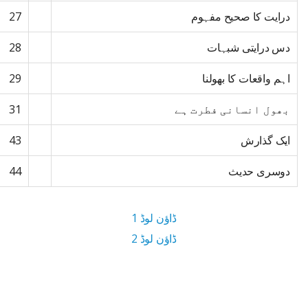
درایت کا صحیح مفہوم
27
دس درایتی شبہات
28
اہم واقعات کا بھولنا
29
بھول انسانی فطرت ہے
31
ایک گذارش
43
دوسری حدیث
44
ڈاؤن لوڈ 1
ڈاؤن لوڈ 2
2.7 MB ڈاؤن لوڈ سائز