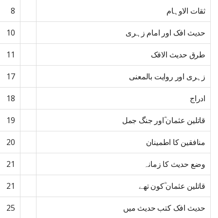
ثقات الاوہام
8
حدیث افک اور امام زہری
10
طرق حدیث الافک
11
زہری اور روایت بالمعنی
17
ادراج
18
قاتلین عثمان ؓاور جنگ جمل
19
منافقین کا اطمینان
20
وضع حدیث کا زمانہ
21
قاتلین عثمان ؓکون تھے
21
حدیث افک کتب حدیث میں
25