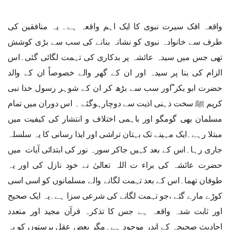
واقعہ افک سیرت نبوی کا ایک اہم واقعہ ہے۔ یہ منافقین کی
طرف سے خانوادہ نبوی کو نشانہ بنانے کی سب سے بڑی کوشش
تھی جس میں سیدہ عائشہ پر بدکاری کی تہمت لگائی گئی۔اس
الزام کی بنا پر سیدہ اور ان کے گھر والے خصوصاً ان کے والد
حضرت ابو بکر ؓاور سب سے بڑھ کر ان کے شوہر رسول خدا نبی
کریم ﷺ سخت ذہنی اذیت سے دوچارہوگئے ۔ اس دوران میں تمام
مسلمان بھی گومگو اور باہمی اختلاف و انتشار کی کیفیت میں
مبتلا رہے۔ایک مہینے تک بہتان تراشی اور ایذا رسانی کا یہ سلسلہ
جاری رہا۔اس کے بعد کہیں جاکر سورہ نور کی ابتدائی آیات میں
حضرت عائشہ کی براء ت اللہ تعالیٰ نے خود نازل کی اور یہ
طوفان تھما۔اس کے بعد تہمت لگانے والے مسلمانوں کو اسی اسی
کوڑے مارے گئے ،جو تہمت لگانے کی شرعی سزا ہے۔یہ ایک صحیح
اور ثابت شدہ واقعہ ہے جس کا تذکرہ قرآن مجید اور متعدد
احادیث صحیحہ کے اندر موجود ہے۔مگر بعض عقل پرستوں کو یہ