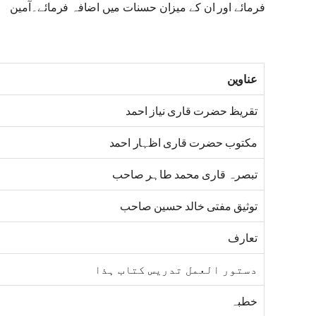
فرمائے اور ان کے میزان حسنات میں اضافہ فرمائے۔آمین
عناوین
تقریظ حضرت قاری نیاز احمد
مکتوب حضرت قاری اظہار احمد
تبصرہ قاری محمد طاہر صاحب
توثیق مفتی خالد حسین صاحب
تعارف
دستور العمل تدریس کتاب ہذا
خطبہ