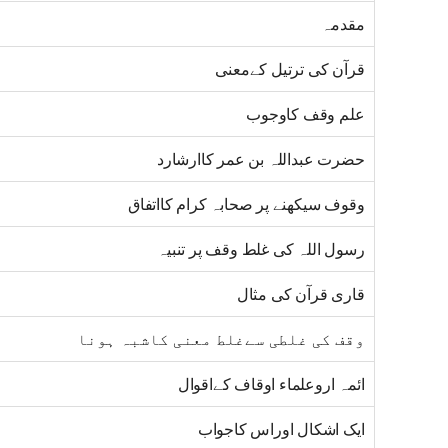
مقدمہ
قرآن کی ترتیل کےمعنی
علم وقف کاوجوب
حضرت عبداللہ بن عمر کاارشارد
وقوف سیکھنے پر صحابہ کرام کااتفاق
رسول اللہ کی غلط وقف پر تنبیہ
قاری قرآن کی مثال
وقف کی غلطی سےغلط معنی کاشبہ ہونا
ائمہ اروعلماء اوقاف کےاقوال
ایک اشکال اوراس کاجواب