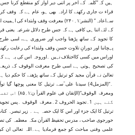
ہیں کہ”کلمہ کے آخر پر اتنی دیر آواز کو منقطع کرنا ج
قراء ت جاری رکھنے کا ارادہ بھی ہو، عام ہے کہ وقف کرنے 
سےاعادہ” (النشر:۱؍۲۴۰) معرفت وقف وابتد
کے لئے اتنا ہی کافی ہے کہ جس طرح دلائل شرعیہ یعنی قرا
کا تجوید کے ساتھ پڑھنا واجب اور ضروری ہے، اسی طرح
پہچاننا اور دورانِ تلاوت حسنِ وقف وابتداء کی رعایت رکھن
اوراس میں کسی کااختلاف نہیں ۔اوروجہ اس کی یہ ہے کہ
کی تصحیح ہوتی ہے اسی طرح معرفت الوقوف کے ذریعے مع
تعالیٰ نے قرآن مجید کو ترتیل کے ساتھ پڑھنے کا حکم دیا ہے
۔‘‘(المزمل:4) سیدنا علی ؓسے ترتیل کا معنی پوچھا گی
ومعرفۃ الوقوف‘‘(ا
گئے ہیں 1۔تجوید الحروف 2۔معرفۃ ال
ترتیل کا ایک جزء اور اس کا ایک حصہ ہے ۔ زیر تبصرہ کت
خورجوی صاحب ، مدرس تحفیظ القرآن مکہ معظمہ کی تص
علمی وفنی مباحث کو جمع فرمادیا ہے۔اللہ تعالی ان ک