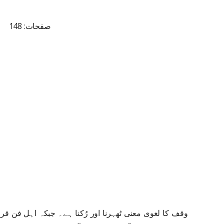
صفحات: 148
وقف کا لغوی معنی ٹھہرنا اور رُکنا ہے۔ جبکہ اہل فن ق