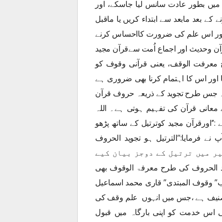
س میں بطور عادت سانس لیا جاسکے، اور
کے بعد مابعد سے ابتداء کریں یا ماقبل
اء کی اہمیت اور اس علم کی ضرورت کااحساس کرنے
ٓن وحدیث اور اجماع اُمت سےقرآن مجید
 معرفت الوقف، یعنی قرآنی وقوف کو
ا اور اس کا اہتمام کرنا بھی ضروری ہے
 جس طرح تجوید کے ذریعہ حروف قرآن
انی قرآن کی تفہیم ہوتی ہے۔ اللہ
 :’’اورقرآن مجید کوترتیل کے ساتھ پڑھو
ا توآپ نے فرمایا:’’الترتیل ہو تجوید الحروف
لإتقان فی علوم القرآ ن:۱؍۸۵) اس تفسیر میں ترتیل کے دوجز بیان کیے
وقوف ۔پس تجوید الحروف کی طرح معرفۃ الوقوف بھی
اب” وقوف المبتدی” قاری محمد اسماعیل
نیف ہے ،جس میں انہوں علم وقف کی
ی اس خدمت کو اپنی بارگاہ میں قبول