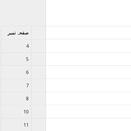
صفحہ نمبر
4
5
6
7
8
10
11