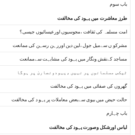
باب سوم
طرز معاشرت میں یہود کی مخالفت
امت مسلمہ کی ثقافت ،مجوسیوں اورعیسائیوں جیسی؟
مشرکو ں سےمیل جول ،لین دین اوررہن رسہن کی ممانعت
مساجد کےنقش ونگار میں یہود کی مشابہت سےممانعت
ٹیکس مسلمانوں پر نہیں ،یہودونصاریٰ پر ہوگا
گھروں کی صفائی میں یہود کی مخالفت
حالت حیض میں بیوی سےبعض معاملات پر یہو د کی مخالفت
باب چہارم
لباس اورشکل وصورت یہود کی مخالفت