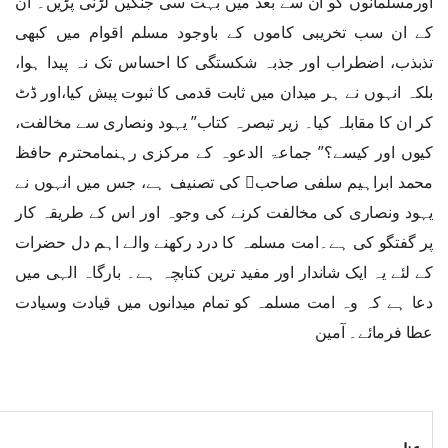
اورمسلمانوں کو ان سے بعد میں بہت سی جنگیں لڑنی پڑیں۔ ان
کے ان سب تخریبی کاموں کے باوجود مسلم اقوام میں کبھی
تذبذب، اضطراب اور جذبہ شکستگی کا احساس تک نہ پیدا ہوا،
بلکہ انہوں نے ہر میدان میں ثابت قدمی کا ثبوت پیش کیا،اور ڈٹ
کر ان کا مقابلہ کیا۔ زیر تبصرہ کتاب” یہود ونصاری سے مخالفت،
کیوں اور کیسے؟” جماعۃ الدعوہ کے مرکزی رہنمامحترم حافظ
محمد ابراہیم سلفی صاحب﷫ کی تصنیف ہے، جس میں انہوں نے
یہود ونصاری کی مخالفت کرنے کی وجوہ اور اس کے طریقہ کار
پر گفتگو کی ہے۔امت مسلمہ کا درد رکھنے والے اہم دل حضرات
کے لئے یہ ایک شاندار اور مفید ترین کتابچہ ہے۔ بارگاہ الہی میں
دعا ہے کہ وہ امت مسلمہ کو تمام میدانوں میں قیادت وسیادت
عطا فرمائے۔ آمین