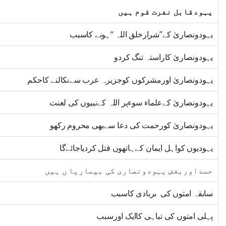
یہودقابل نفرت قوم ہیں
یہودونصاریٰ کے’’شرارخلق اللہ ‘‘ہونے کاسبب
یہودونصاریٰ کاراستہ تنگ کردو
یہودونصاریٰ اورمشرکوں کوجزیرہ عرب سےنکالنے کاحکم
یہودونصاریٰ کےعلماء سوءپر اللہ کےنبیوں کی لعنت
یہودونصاریٰ کورحمت کی دعا سےبھی محروم رکھو
یہودیوں کواہل ایمان کےہاتھوں قتل کردیاجائےگا
حسداوربغض یہودونصاری کی بیماریا ں ہیں
سابقہ امتوں کی بربادی کاسبب
پہلی امتوں کی تباہی کاایک اورسبب