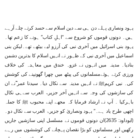
یہود ونصاری پہلے دن ہی سے دین اسلام سے حسد کرتے چلے آرہے
ہیں۔ دونوں قوموں کو شروع سے “اہلِ کتاب” ہونے کا زعم تھا۔
یہود بنی اسرائیل میں آخری نبی کی آرزو لیے بیٹھے تھے۔لیکن بنی
اسماعیل میں آخری نبی کے ظہور نے انہیں اسلام کا بدترین دشمن
بنادیا۔ مدینہ میں انہوں نے غزوہ خندق میں معاہدہ کی خلاف
ورزی کرتے ہوئےمسلمانوں کی پیٹھ میں چھرا گھونپنے کی کوشش
کی۔ نبی کریمﷺ نے انہیں مدینہ سے نکال دیا۔ سیدنا عمر ؓنے ان
کی سازشوں کی وجہ سے انہیں آخر جزیرۃ العرب سےہی نکال
باہرکیا ۔ آپ نے ارشاد فرمایا کہ مجھے اپنے محبوب ﷺ کا جملہ
اچھی طرح یاد ہے۔” یہود ونصاریٰ کو جزیرۃ العرب سے نکال دو۔
(ابوداود: 2635)ان دونوں قوموں نے مسلسل اپنی سازشیں جاریں
رکھیں اور مسلمانوں کو بڑا نقصان پہچانے کی کوششوں میں رہے