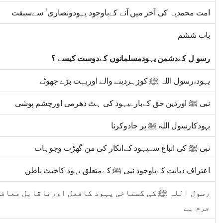
امت محمدیہ کی آخر میں آنے کےباوجود یہودونصاری ٰ سےسبقت
باب ششم
رسو ل کےدشمن یہودمسلمانوں کےدوست کیسے ؟
یہود،رسول اللہ ﷺ کوزہردینے والے اوربہت بڑے جھوٹے
نبی ﷺ اوردین حق کےبارےیہود کی ہٹ دھرمی اورچشم پوشی
یہودکارسول اللہ ﷺ پر جادوکرنا
نبی ﷺ کی اتباع سےیہود کےانکار کی من گھڑت وجوہات
اعتراف دیانت کےباوجود نبی ﷺ کےمتعلق یہود کاخبث باطن
رسول اللہ ﷺ کی گستاخی یہود کافعل اورناقابل معافی
جرم ہے