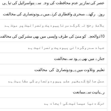
عصر کی نماز پر عدم محافظت کی وجہ سے بنواسرائیل کی تباہی
روزہ رکھنے ،سحری وافطاری کرنےمیں یہودونصاری کی مخالفت
بلاعذ رحج نہ کرکے مرنایہودیت ونصرانیت پر موت ہے
10ذوالحجہ کو منیٰ کی طرف واپسی میں بھی مشرکین کی مخالفت
جہاد سےروگردانی یہودیت ونصرانیت ہے
جنازے میں بھی یہود سےمخالفت
تعلیم وتلاوت میں یہودونصاریٰ کی مخالفت
عمل صالح کےبغیر علم یہوودونصاری کی مشابہت ہے
رہبانیت سےممانعت
ترک دنیا عیسائیت کی ایجاد ہے