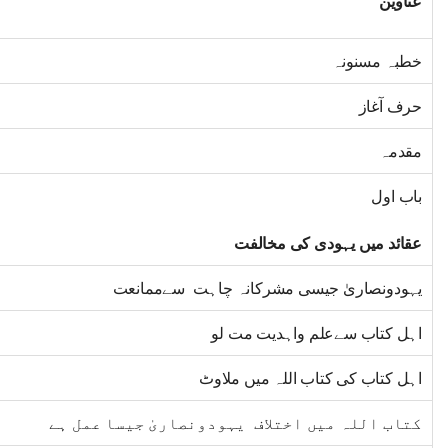
عناوین
خطبہ مسنونہ
حرف آغاز
مقدمہ
باب اول
عقائد میں یہودی کی مخالفت
یہودونصاریٰ جیسی مشرکانہ چاہت سےممانعت
اہل کتاب سےعلم واہدیت مت لو
اہل کتاب کی کتاب اللہ میں ملاوٹ
کتاب اللہ میں اختلاف یہودونصاریٰ جیسا عمل ہے