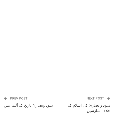
PREV POST
NEXT POST
یہود و نصاریٰ کی اسلام کے
یہود ونصاریٰ تاریخ کے آئینہ میں
خلاف سازشیں