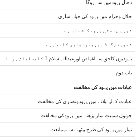
دجال یہودمیں سےہوگا
حلال وحرام میں یہود کی حیلہ سازی
توہم پرستی یہودکاشعار ہے
تعویذ،گنڈے یہودونصاری کاعمل ہے
یہودیوں کاحق سےاغماض اورعبداللہ سلام ﷜ کامسلمان ہونا
باب دوم
عبادات میں یہود کی مخالفت
عبادت کےلیےبلانے میں یہودونصاریٰ کی مخالفت
جوتوں سمیت نماز پڑھنے میں یہودکی مخالفت
نماز میں یہود کی طرح بیٹھنے سےممانعت