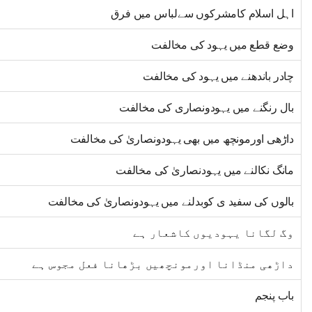
اہل اسلام کامشرکوں سےلباس میں فرق
وضع قطع میں یہود کی مخالفت
چادر باندھنے میں یہود کی مخالفت
بال رنگنے میں یہودونصاری کی مخالفت
داڑھی اورمونچھ میں بھی یہودونصاریٰ کی مخالفت
مانگ نکالنے میں یہودنصاریٰ کی مخالفت
بالوں کی سفید ی کوبدلنے میں یہودونصاریٰ کی مخالفت
وگ لگانا یہودیوں کاشعار ہے
داڑھی منڈانا اورمونچھیں بڑھانا فعل مجوس ہے
باب پنجم