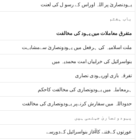
یہودنصاریٰ پر اللہ اوراس کے رسو ل کی لعنت
باب ہفتم
متفرق معاملات میں یہود کی مخالفت
ملت اسلامیہ کی ہرفعل میں یہودونصاریٰ سےمشابہت
بنواسرائیل کی خرابیاں امت محمدیہ میں
تفرقہ بازی اوریہودی نصاری
ہرمعاملہ میں یہودونصاری کی مخالفت کاحکم
حدوداللہ میں سفارش کرنےپر یہودونصاری کی مخالفت
یہودونصاریٰ جہنمی ہیں
عورتوں کےفتنے کاآغاز بنواسرائیل کےدورسے