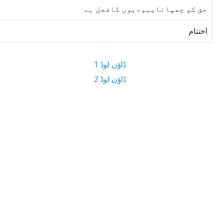
حق کو چھپانایہودیوں کافعل ہے
اختتام
ڈاؤن لوڈ 1
ڈاؤن لوڈ 2
3.6 MB ڈاؤن لوڈ سائز