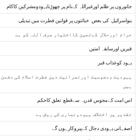
جانوروں پر ظلم اورغیراللہ کےنام پر چھوڑنایہودومشرکین کاکام
بنواسرائیل کی بعض خباثتوں پر قوانین فطرت میں تبدیلی
حرام اورحلال کےتعین کااختیار صرف اللہ کو ہے
قبریں اورسابقہ امتیں
یہود کوعذاب قبر
یہودیت ،مجوسیت اورنصرانیت دین فطرت اسلام کی دشمن
ہیں
اس امت کےمجوس قدریہ سےقطع تعلق کاحکم
تقدیر پر اختلاف یہودونصاری کی روش ہے
اصفہانی یہودی دجال کےپیروکارہوں گے