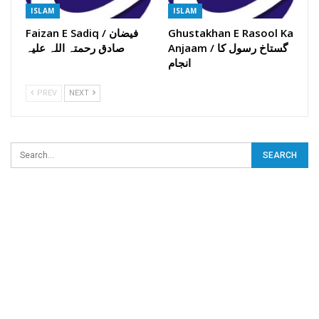
ISLAM
ISLAM
Ghustakhan E Rasool Ka
Faizan E Sadiq / فیضان
Anjaam / گستاخ رسول کا
صادق رحمتہ اللہ علیہ
انجام
PREV
NEXT