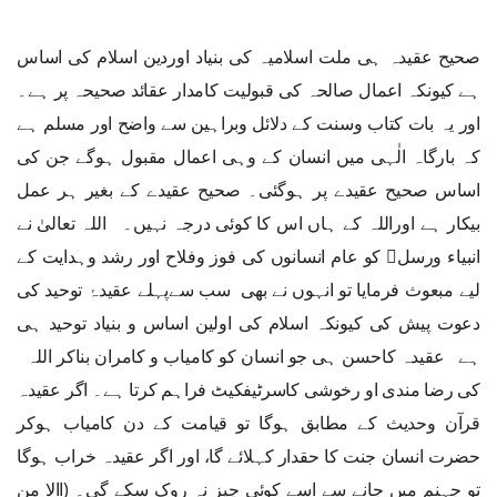
صحیح عقیدہ ہی ملت اسلامیہ کی بنیاد اوردین اسلام کی اساس
ہے کیونکہ اعمال صالحہ کی قبولیت کامدار عقائد صحیحہ پر ہے۔
اور یہ بات کتاب وسنت کے دلائل وبراہین سے واضح اور مسلم ہے
کہ بارگاہ الٰہی میں انسان کے وہی اعمال مقبول ہوگے جن کی
اساس صحیح عقیدے پر ہوگئی۔ صحیح عقیدے کے بغیر ہر عمل
بیکار ہے اوراللہ کے ہاں اس کا کوئی درجہ نہیں۔ اللہ تعالیٰ نے
انبیاء ورسل﷩ کو عام انسانوں کی فوز وفلاح اور رشد وہدایت کے
لیے مبعوث فرمایا تو انہوں نے بھی سب سےپہلے عقیدۂ توحید کی
دعوت پیش کی کیونکہ اسلام کی اولین اساس و بنیاد توحید ہی
ہے عقیدہ کاحسن ہی جو انسان کو کامیاب و کامران بناکر اللہ
کی رضا مندی او رخوشی کاسرٹیفکیٹ فراہم کرتا ہے۔ اگر عقیدہ
قرآن وحدیث کے مطابق ہوگا تو قیامت کے دن کامیاب ہوکر
حضرت انسان جنت کا حقدار کہلائے گا، اور اگر عقیدہ خراب ہوگا
تو جہنم میں جانے سے اسے کوئی چیز نہ روک سکے گی۔ (االا من