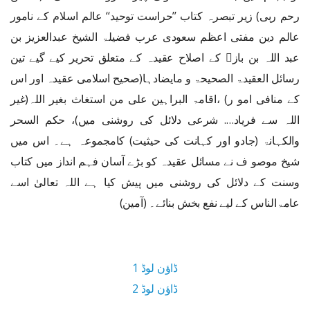
رحم ربی) زیر تبصرہ کتاب ’’حراست توحید‘‘ عالم اسلام کے نامور
عالم دین مفتی اعظم سعودی عرب فضیلۃ الشیخ عبدالعزیز بن
عبد اللہ بن باز﷫ کے اصلاح عقیدہ کے متعلق تحریر کیے گیے تین
رسائل العقیدۃ الصحیحۃ و مایضادہا(صحیح اسلامی عقیدہ اور اس
کے منافی امو ر) ،اقامۃ البراہین علی من استغاث بغیر اللہ(غیر
اللہ سے فریاد…. شرعی دلائل کی روشنی میں)، حکم السحر
والکہانۃ (جادو اور کہانت کی حیثیت) کامجموعہ ہے۔ اس میں
شیخ موصو ف نے مسائل عقیدہ کو بڑے آسان فہم انداز میں کتاب
وسنت کے دلائل کی روشنی میں پیش کیا ہے اللہ تعالیٰ اسے
عامۃالناس کے لیے نفع بخش بنائے۔ (آمین)
ڈاؤن لوڈ 1
ڈاؤن لوڈ 2
2.4 MB ڈاؤن لوڈ سائز