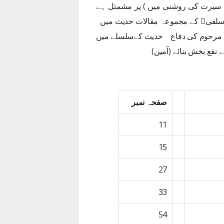
 سیرت کی روشنی میں ) پر مشمتل ہے
 سلفی﷫ کے مجموعہ مقالات حدیث میں
انا مرحوم کی دفاع حدیث کےسلسلے میں
نفع بخش بنائے (آمین)
صفحہ نمبر
11
15
27
33
54