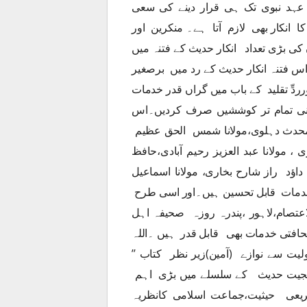
عہد نبوی تک ہی قرار دینے کی سعی
ا انکار بھی لازم آتا ہے۔ منکرین اور
ی بڑی تعداد انکار حدیث کے فتنہ میں
اس فتنہ انکار حدیث کے رد میں برصغیر
دِّ تقلید کے باب میں گراں قدر خدمات
 اپنی تمام تر کوششیں صرف کردیں۔اس
محدث دہلوی،مولانا شمس الحق عظیم
ی ، مولانا عبد العزیز رحیم آبادی،حافظ
 داؤد راز شارح بخاری، مولانا اسماعیل
دمات قابل تحسین ہیں۔اور اسی طرح
عتصام،لاہور ،پندرہ روزہ صحیفہ اہل
افتی خدمات بھی قابل قدر ہیں ۔اللہ
یت سے نوازے (آمین)زیر نظر کتاب ’’
 حجیت حدیث کے سلسلے میں بڑی اہم
یعی حیثیت،جماعت اسلامی کانظریہ