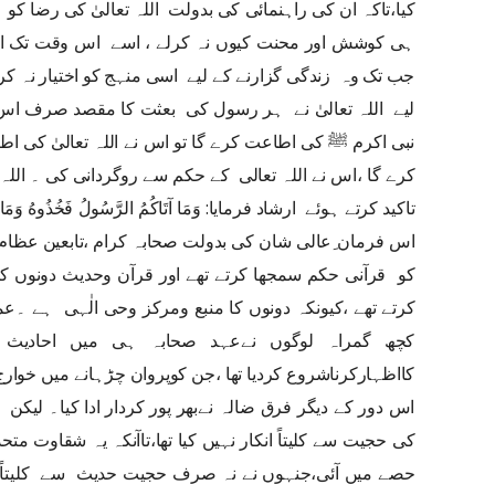
کیا،تاکہ ان کی راہنمائی کی بدولت اللہ تعالیٰ کی رضا کو
ہی کوشش اور محنت کیوں نہ کرلے ، اسے اس وقت تک الل
جب تک وہ زندگی گزارنے کے لیے اسی منہج کو اختیار نہ کر
لیے اللہ تعالیٰ نے ہر رسول کی بعثت کا مقصد صرف اس
نبی اکرم ﷺ کی اطاعت کرے گا تو اس نے اللہ تعالیٰ کی 
کرے گا ،اس نے اللہ تعالی کے حکم سے روگردانی کی ۔ الل
اس فرمان ِعالی شان کی بدولت صحابہ کرام ،تابعین عظام 
کو قرآنی حکم سمجھا کرتے تھے اور قرآن وحدیث دونوں 
کرتے تھے ،کیونکہ دونوں کا منبع ومرکز وحی الٰہی ہے ۔عمل
کچھ گمراہ لوگوں نےعہد صحابہ ہی میں احادیث ن
کااظہارکرناشروع کردیا تھا ،جن کوپروان چڑہانے میں خوارج 
اس دور کے دیگر فرق ضالہ نےبھر پور کردار ادا کیا۔ لی
کی حجیت سے کلیتاً انکار نہیں کیا تھا،تاآنکہ یہ شقاوت م
حصے میں آئی،جنہوں نے نہ صرف حجیت حدیث سے کلیتاً