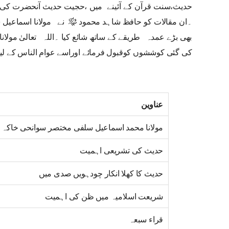
حدیث،سنت قرآن کے آئینے میں ،حجیت حدیث آنحضرت کی
۔ان مقالات کو حافظ شاہد محمود ﷾ نے مولانا اسماعیل
بھی بڑے عمدہ طریقے کے ساتھ شائع کیا ۔اللہ تعالیٰ مول
کی گئی کوششوں کوقبول فرمائے اوراسے عوام الناس کے لیے 
عناوین
مولانا محمد اسماعیل سلفی مختصر سوانحی خاکہ
حدیث کی تشریعی اہمیت
حدیث کا کھلا انکار چودہویں صدی میں
شریعت اسلامیہ میں ظن کی اہمیت
قراء سبعہ