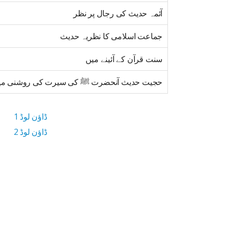
آئمہ حدیث کی رجال پر نظر
جماعت اسلامی کا نظریہ حدیث
سنت قرآن کے آئینے میں
حجیت حدیث آنحضرت ﷺ کی سیرت کی روشنی می
ڈاؤن لوڈ 1
ڈاؤن لوڈ 2
6.5 MB ڈاؤن لوڈ سائز