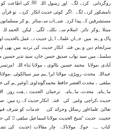
روگردانی کرنے لگے اور رسول اللہ ﷺ کی اطاعت کو 
نامشکور کرنے لگے ۔اگر کوئی حدیث انکار کردے تو قرآن ک
مستشرقین کے پیدا کردہ شبہات سےمتاثر ہو کر مسلمانوں ک
مبتلا ہوکر دائرہ اسلام سے نکلنے لگی ۔ لیکن الحمد للہ 
پاک وہند میں جہاں علمائے اہل حدیث نے عمل بالحدیث اورر
سرانجام دیں وہیں فتنہ انکار حدیث کی تردید میں بھی
سلسلے میں سید نواب صدیق حسن خان، سید نذیر حسین 
آبادی ،مولانا محمد حسین بٹالوی ، مولانا ثناء اللہ امرتسر
عبداللہ محدث روپڑی، مولانا ابراہیم میر سیالکوٹی ،مولانا
سلفی ، محدث العصر حافظ محمدگوندلوی ﷭وغیرہم کی خ
ماہنامہ محدث، ماہنامہ ترجمان الحدیث ،ہفت روزہ الا
حدیث ،کراچی وغیرہ کی فتنہ انکار حدیث کے رد میں صح
تعالیٰ علماءاور رسائل وجرائد کی خدمات کو شرف قبول
حجیت حدیث ‘‘شیخ الحدیث مولانا اسماعیل سلفی ﷫ کی
کتاب ہے جوکہ مولاناکے چار مقالات (حدیث کی تشر