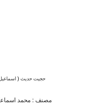
حجیت حدیث ( اسماعیل
مصنف : محمد اسماع