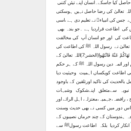
 حاصل کیا جاسکے۔انسان اپنے تیئں کتنی
ہ تعالیٰ کی رضا حاصل نہیں ہوسکتی
ے جس کی انبیاء﷩ نے تعلیم دی ہے ،اسی
 کی اطاعت قراردیا ہے ۔جو بندہ بھی
اطاعت کی اور جو انسان آپ کی مخالفت
ہ تعالیٰ نے رسول اللہ ﷺ کی اطاعت کی
تاکید کرتے ہوئے ارشاد فرمایا: وَمَا آتَاكُمُ الرَّسُولُ فَخُذُوهُ وَمَا نَهَاكُمْ عَنْهُ فَانْتَهُوا(الحشر:7)اللہ تعالیٰ کے
اور ائمہ دین رسول اللہ ﷺ کے ہر حکم
کی اطاعت کویکساں اہمیت وحیثیت دیا
 بالحدیث کی تاکید اورتلقین کے باوجود
بویہ سےمتعلق اپنےشکوک وشبہات
، رافضہ،جہمیہ،معتزلہ، اہل الرائے اور
کن اس دور میں کسی نے بھی حدیث وسنت
تحدہ ہندوستان کے چند حرماں نصیبوں کے
 انکار کردیا بلکہ اطاعت رسولﷺ سے