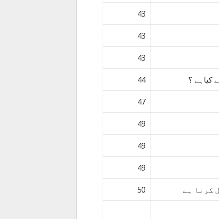
43
43
43
ے کیاہے ؟
44
47
49
49
49
 کرنا ہے
50