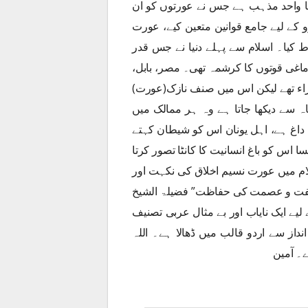
ا واحد مذہب ہے جس نے عورتوں کو ان
کے لیے جامع قوانین متعین کیے، عورت
ط کیا۔ اسلام سے پہلے دنیا نے جس قدر
اغی قوتوں کا کرشمہ تھی۔ مصر، بابل،
آراء تھے لیکن اس میں صنف نازک(عورت)
ہ سے دیکھا جاتا ہے وہ ہر ممالک میں
اغ ہے، اہل یونان اس کو شیطان کہتے
 اس کو باغ انسانیت کا کانٹا تصور کرتا
ام میں عورت نسیم اخلاق کی نکہت اور
عفت و عصمت کی حفاظت” فضیلۃ الشیخ
یے ایک نایاب اور بے مثال عربی تصنیف
از سے اردو قالب میں ڈھالا ہے۔ اللہ
۔ آمین