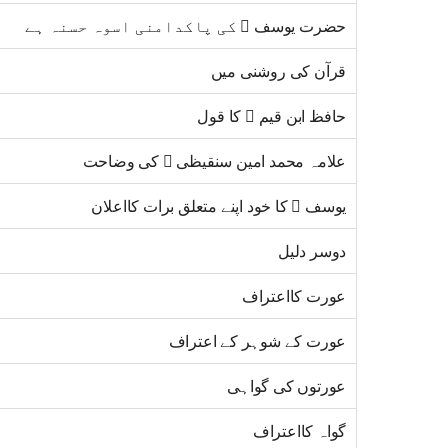
حضرت یوسف ﷤ کی پاکدامنی اسوہ حسنہ ہے
قرآن کی روشنی میں
حافظ ابن قیم ﷫ کا قول
علامہ محمد امین سنقیظی ﷫ کی وضاحت
یوسف ﷤ کا خود اپنے متعلق برات کااعلان
دوسر دلیل
عورت کااعتراف
عورت کے شوہر کے اعتراف
عورتوں کی گواہی
گواہ کااعتراف