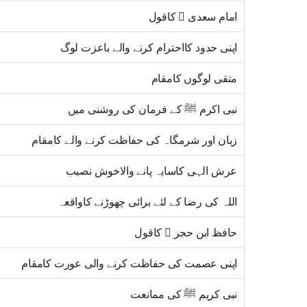
امام سعدی ﷫ کاقول
اپنی حدود کااحترام کرنے والے باعزت لوگ
متقی لوگوں کامقام
نبی اکرم ﷺ کے فرمان کی روشنی میں
زبان اور شرمگاہ کی حفاظت کرنے والے کامقام
عرش الہی کاسایہ پانے والاخوش نصیب
اللہ کی رضا کے لئے برائی چھوڑنے کاواقعہ
حافظ ابن حجر ﷫ کاقول
اپنی عصمت کی حفاظت کرنے والی عورت کامقام
نبی کریم ﷺ کی ممانعت