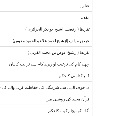
عناوین
مقدمہ
تقریظ (ازفضیلۃ اشیخ ابو بکر الجزائری )
عرض مولف (ازشیخ احمد علاعبدالحمید وعبس)
تقریظ (ازشیخ عوض بن محمد القرنی )
اچھے کام کی ترغیب او ربرے کام سے ترہب کابیان
1۔پاکدامنی کاحکم
2۔خوف الہی سے شرمگاہ کی حفاظت کرنے والے کی فضیلت
قرآن مجید کی روشنی میں
نگاہ کو نیچا رکھنے کاحکم