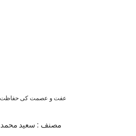
عفت و عصمت کی حفاظت 
مصنف : سعید محمد ع