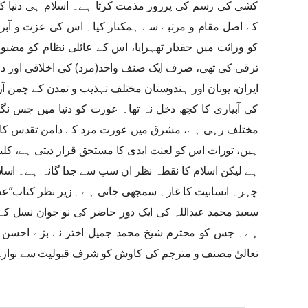
کشی کی رسم کی پرزور مذمت کرتا ہے۔ اسلام ہی دنیا ک
کے اصل مقام و مرتبے سے ہمکنار کیا۔ اس کی عزت و آبرو 
کو وراثت میں حقدار ٹھہرایا، اس کے عائلی نظام کو مضبو
ترقی کی تھی، صرف ایک صنف واحد(مرد) کی اخلاقی اور دم
ایران، یونان اور ہندوستان مختلف تہذیب و تمدن کے چمن 
کی آبیاری کا کچھ دخل نہ تھا۔ عورت کو دنیا میں جس نگا
مختلف رہی ہے، مشرق میں عورت مرد کے دامن تقدس کا د
ہیں، تورات اس کو لعنت ابدی کا مستحق قرار دیتی ہے، کلیسا
ہے لیکن اسلام کا نقطہ نظر ان سب سے جدا گانہ ہے۔ اسل
چہرہ انسانیت کا غازہ سمجھی جاتی ہے۔ زیر نظر کتاب”
سعید محمد عبداللہ کی ایک دور حاضر کی نو جوان نسل کے ل
ہے۔ جس کو محترم شیخ محمد جمیل اختر نے بڑے احسن اند
تعالیٰ مصنف و مترجم کی کاوش کو شرف قبولیت سے نوازے