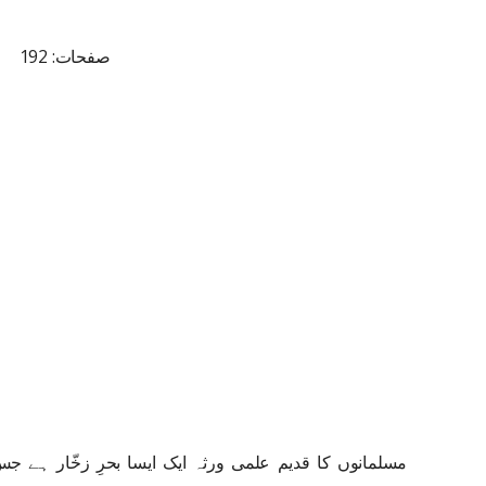
صفحات: 192
مسلمانوں کا قدیم علمی ورثہ ایک ایسا بحرِ زخّار ہے 