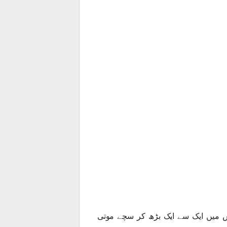
جس میں ایک سے ایک بڑھ کر سچے موتی