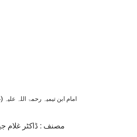
امام ابن تیمیہ رحمۃ اللہ علیہ (
مصنف : ڈاکٹر غلام جی