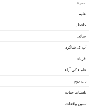
ہجرت
تعلیم
حافظہ
اساتذہ
آپ کے شاگرد
اقرباء
علماء کی آراء
باب دوم
داستات حیات
سنین واقعات