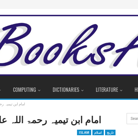
COMPUTING
DICTIONARIES
LITERATURE
H
امام ابن تیمیہ رح
امام ابن تیمیہ رحمۃ اللہ عل
تاریخ
اسلام
ISLAM