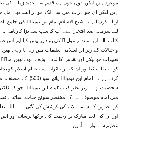
موجود ہیں لیکن جوں جوں ہم قدیم سے جدید زمانے کی طرف
ہیں لیکن ان جواہرات میں سے ایک جوہر ایسا بھی مل جا
ازالہ کردیتا ہے۔ شیخ الاسلام امام ابن تیمیہؒ کی جامع 
لیے سرمایہ صد افتخار ہے۔ آپ کا سب سے بڑا کارنامہ یہ 
کتاب اللہ اور سنت رسول ﷺ کی بنیاد پر پیش کیا اور اس ضمن
و خیالات کے زیر اثر اسلامی تعلیمات میں راہ پا رہی تھی
تعبیرات جو نیکی اور تقدس کا لبادہ اوڑھے ہوئے تھیں اما
کو بے نقاب کیا اور ان کے برے اثرات سے عالم اسلام کو بچ
کرتے رہے۔ امام ابن تیمیہ
شخصیت تھے۔ زیر نظر کتاب”امام ابن تیمیہؒ” جو کہ ڈاک
میں امام موصوف ہی کے مختصر سوانح حیات، اساتذہ، تصا
کو ناظرین کے سامنے لانے کی کوشش کی گئی ہے۔ اللہ تعال
اور ان کی لحد مبارک پر رحمت کی برکھا برسائے اور اس
عظیم سے نوازے۔ آمین