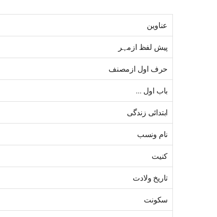
عناوین
پیش لفظ ازمہر
حرف اول ازمصنف
باب اول …
ابتدائی زندگی
نام ونسب
کنیت
تاریخ ولادت
سکونت