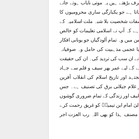
 بڑھتے ہیں یہ موتی نایاب ہوتے جاتے
تا ہے جو یکبارگی ساری محرومیوں کا
الصفات شخصیت بلا شبہ ملت اسلامیہ کے
ہے کہ آپ نے اسلامی تعلیمات کو خالص
 میں وہ تمام آلودگیاں جو یونانی افکار
ں یا عجمی مذہبیت کی حامل وہ صوفیانہ
مؒ نے ان سب کی تردید کی۔ ان کی حقیقت
انے کے لیے عمر بھر سیف و قلم سے جہاد
ؒ پانچ سو (500) کے مصنف، مجتہد اور تاریخ اسلام کی انقلاب آفرین
ٹر غلام جیلانی برق کی تصنیف ہے۔ جس
نیف اور زندگی کے تمام ضروری گوشوں
یٰ امام ابن تیمیہؒ کو غریق رحمت کرے
 مصنف ہذا کو بھی اللہ رب العزت اجر