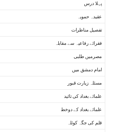
پہلا درس
عقیدہ حمویہ
تفصیل مناظرات
فقرائے رفاعیہ سے مقابلہ
مصرمیں طلبی
امام دمشق میں
مسئلہ زیارت قبور
علمائے بغداد کی تائید
علمائے بغداد کے دوخط
قلم کی جگہ کوئلہ