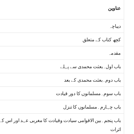
عناوین
دیباچہ
کچھ کتاب کے متعلق
مقدمہ
باب اول۔بعثت محمدی سے پہلے
باب دوم۔بعثت محمدی کے بعد
باب سوم۔مسلمانوں کا دور قیادت
باب چہارم۔مسلمانوں کا تنزل
باب پنجم۔بین الاقوامی سیادت وقیادت کا مغربی عہد اور اس کے
اثرات