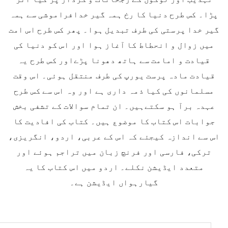
پڑا۔ کس طرح دنیا کا رخ ہمہ گیر خدافراموشی سے ہمہ
گیر خدا پرستی کی طرف تبدیل ہوا۔ پھر کس طرح اس امت
میں زوال و انحطاط کا آغاز ہوا اور اس کو دنیا کی
قیادت و امامت سے ہاتھ دھونا پڑےاور کس طرح یہ
قیادت مادہ پرست یورپ کی طرف منتقل ہوئی۔ اس وقت
مسلمانوں کی کیا ذمہ داری ہے اور وہ اس سے کس طرح
عہدہ برآ ہو سکتےہیں۔ ان تمام سوالات کے تشفی بخش
جوابات اس کتاب کا موضوع ہیں۔ کتاب کی افادیت کا
اس سے اندازہ کیجئے کہ اس کے عربی، اردو، انگریزی،
ترکی، فارسی اور فرنچ زبان میں تراجم ہوئے اور
متعدد ایڈیشن نکلے۔ اردو میں اس کتاب کا یہ
گیارہواں ایڈیشن ہے۔