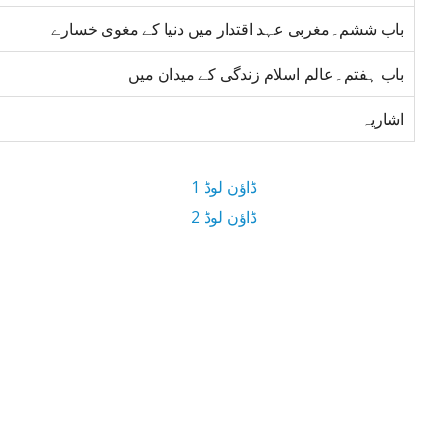
باب ششم۔مغربی عہد اقتدار میں دنیا کے مغوی خسارے
باب ہفتم۔عالم اسلام زندگی کے میدان میں
اشاریہ
ڈاؤن لوڈ 1
ڈاؤن لوڈ 2
10.5 MB ڈاؤن لوڈ سائز