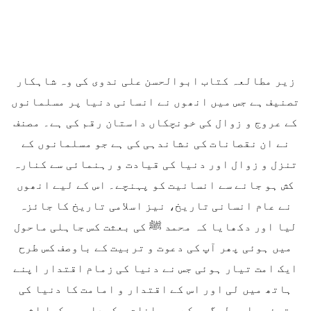
زیر مطالعہ کتاب ابوالحسن علی ندوی کی وہ شاہکار
تصنیف ہے جس میں انھوں نے انسانی دنیا پر مسلمانوں
کے عروج و زوال کی خونچکاں داستان رقم کی ہے۔ مصنف
نے ان نقصانات کی نشاندہی کی ہے جو مسلمانوں کے
تنزل و زوال اور دنیا کی قیادت و رہنمائی سے کنارہ
کش ہو جانے سے انسانیت کو پہنچے۔ اس کے لیے انھوں
نے عام انسانی تاریخ، نیز اسلامی تاریخ کا جائزہ
لیا اور دکھایا کہ محمد ﷺ کی بعثت کس جاہلی ماحول
میں ہوئی پھر آپ کی دعوت و تربیت کے باوصف کس طرح
ایک امت تیار ہوئی جس نے دنیا کی زمام اقتدار اپنے
ہاتھ میں لی اور اس کے اقتدار و امامت کا دنیا کی
تہذیب اور لوگوں کے رجحانات و کردار پر کیا اثر