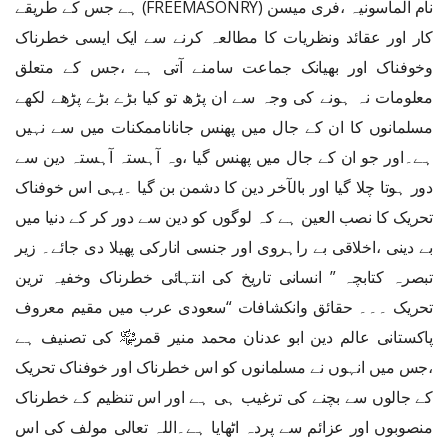
نام الماسونیہ ،فری میسن (FREEMASONRY) ہے جس کے طریقے
کار اور عقائد ونظریات کا مطالعہ کرنے سے ایک ایسی خطرناک
وخوفناک اور بھیانک جماعت سامنے آتی ہے ،جس کے متعلق
معلومات نہ ہونے کی وجہ سے ان پڑھ تو کیا بڑے بڑے پڑھے لکھے
مسلمانوں کا ان کے جال میں پھنس جاناناممکنات میں سے نہیں
ہے۔اور جو ان کے جال میں پھنس گیا ،وہ آہستہ آہستہ دین سے
دور ہوتا چلا گیا اور بالآخر دین کا دشمن بن گیا ۔یہی اس خوفناک
تحریک کا نصب العین ہے کہ لوگوں کو دین سے دور کر کے دنیا میں
بے دینی ،اخلاقی بے راہروی اور جنسی انارکی پھیلا دی جائے۔ زیر
تبصرہ کتابچہ ” انسانی تاریخ کی انتہائی خطرناک وخفیہ ترین
تحریک ۔۔۔ حقائق وانکشافات “سعودی عرب میں مقیم معروف
پاکستانی عالم دین ابو عدنان محمد منیر قمر﷾ کی تصنیف ہے
،جس میں انہوں نے مسلمانوں کو اس خطرناک اور خوفناک تحریک
کے جالوں سے بچنے کی ترغیب ہی ہے اور اس تنظیم کے خطرناک
منصوبوں اور عزائم سے پردہ اٹھایا ہے۔اللہ تعالی مولف کی اس