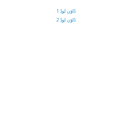
ڈاؤن لوڈ 1
ڈاؤن لوڈ 2
1.3 MB ڈاؤن لوڈ سائز