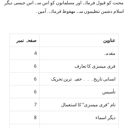
محنت کو قبول فرمائے اور مسلمانوں کو اس سے اس جیسی دیگر
اسلام دشمن تنظیموں سے مھفوظ فرمائے۔آمین۔
عناوین
صفحہ نمبر
مقدمہ
4
فری میسزی کا تعارف
6
انسانی تاریخ۔ ۔ ۔ خفیہ ترین تحریک
6
تأسیس
6
نام ’’فری میسزی‘‘ کا استعمال
7
دیگر اسماء
8