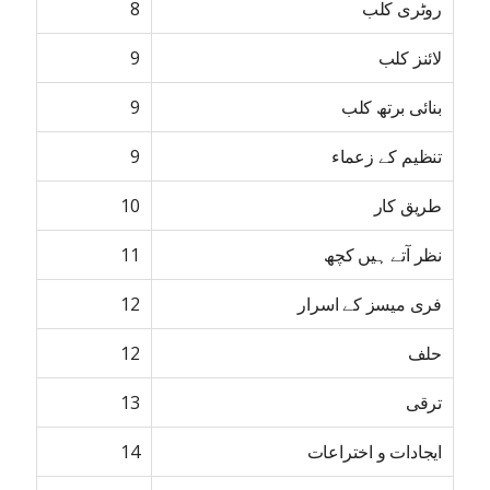
روٹری کلب
8
لائنز کلب
9
بنائی برتھ کلب
9
تنظیم کے زعماء
9
طریق کار
10
نظر آتے ہیں کچھ
11
فری میسز کے اسرار
12
حلف
12
ترقی
13
ایجادات و اختراعات
14