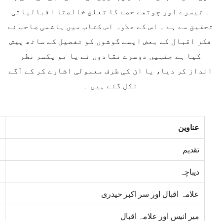
۔ تیسرے اور چوتھے حصے کا تعلق خالصتا اقبالیاتی
تحقیق سے ہے ۔ اس کے علاوہ اس کتاب میں ہاشمی صاحب نے
فکر اقبال کے بعض ایسے گوشوں کو تفصیل کے ساتھ پیش
کیا ہے جنہیں دوسرے نقادوں نے یا تو یکسر نظر
انداز کر دیا، یا ان کی طرف معمولی اشارے کر کے آگے
نکل گئے ہیں ۔
عناوین
تقدیم
دیباچہ
علامہ اقبال اور سر اکبر حیدری
میر انیس اور علامہ اقبال