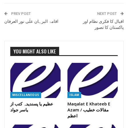
PREV POST
NEXT POST
اقبال کا فکری نظام اور
اقامۃ البرہان علٰی نور العرفان
پاکستان کا تصور
YOU MIGHT ALSO LIKE
MISCELLANEOUS
ISLAM
Maqalat E Khateeb E
عظیم یا پسندیدہ کتب از
Azam / مقالات خطیب
یاسر جواد
اعظم