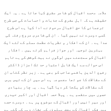
علامہ محمد اقبال کو شاعر مشرق کہا جاتا ہے ۔ یہ ایک
حقیقت ہے کہ اہل مشرق کے جذبات و احساسات کی جس طرح
ترجمانی کا حق اقبال مرحوم نے ادا کیا ہے اس طرح
کسی دوسرے نے نہیں کیا ۔ ان کی شاعری عروج رفتہ کی
صدا ہے ۔ ان کے افکار و نظریات عظمت مسلم کے لئے ایک
بہترین توجیہ اور جواز فراہم کرتے ہیں ۔ افکار
اقبال کو سمجھنے میں لوگوں نے بہت کوشش کی ہے تاہم
اس حوالے سے ایک قابل اعتبار حد تک اعزاز ڈاکٹر
رفیع الدین ہاشمی صاحب کو بھی ہے ۔ زیر نظر کتاب ان
کے مقالات کا جو تھا مجموعہ ہے اس میں ان کے تیس برس
کے مقالات کو یکجا کر دیا گیا ہے ۔ یہ چار بنیادی
حصوں میں منقسم ہے ۔ پہلا حصہ اقبال اور اکبر حیدری
اور میر انیس اور اقبال کے موضوع پر ہے ۔ دوسرے حصے
میں فکر اقبال کے بعض پہلوؤں کی نشان دہی کی گئی ہے