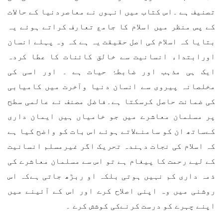
تصنیف ہے ۔اس کتاب میں انہوں نے معاصردنیا کے حالات
کے پس منظر میں اسلام کا جامع تعارف کراتے ہوئے یہ
بتایا کہ اسلام کی اصل حقیقت یہ ہے کہ وہ پہلے انسان
اورابتداء انسانیت سے خالق کائنات کا عطا کردہ
ایک ہی مذہب اور ضابطۂ حیات ہے ۔ اور اسی کی
مخلصانہ پیروی سے انسان دنیا وآخرت میں کامیابی
کی ضمانت حاصل کرسکتا ہے۔فاضل مصنف نے عالمی سطح
پر مسلمان معاشرے میں جو خامیاں ہیں ایمان داری
کےساتھ ان کو سامنےلاتے ہوئے اس بات کو واضح کیا ہے
کہ اسلام کی نجات دہندہ تحریک اگر غیرمسلم انسانیت
کے لیے رحمت کا پیغام ہے تو اس سے مسلمان معاشرے کی
ذمہ داری کم نہیں ہوتی بلکہ او ربڑھ جاتی ہےکہ اس
روشنی میں وہ اپنی اصلاح کرے اور اس کے آئینے میں
اپنے چہرے کو درست کرنےکی کوشش کرے ۔