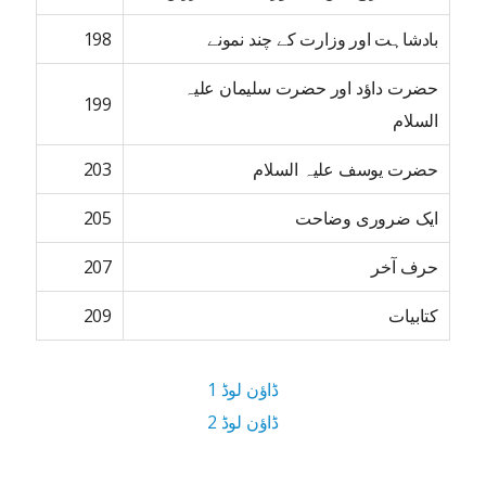
بادشاہت اور وزارت کے چند نمونے
198
حضرت داؤد اور حضرت سلیمان علیہ
199
السلام
حضرت یوسف علیہ السلام
203
ایک ضروری وضاحت
205
حرف آخر
207
کتابیات
209
ڈاؤن لوڈ 1
ڈاؤن لوڈ 2
5 MB ڈاؤن لوڈ سائز