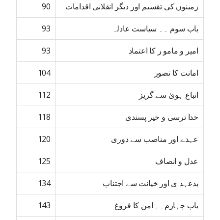
زمینوں کی تقسیم اور دیگر انقلابی اقدامات
90
باب سوم ۔۔ سیاست عادلہ
93
امیر و مامو ر کا اعتماد
93
امانت کا تصور
104
اتباع ہویٰ سے گریز
112
خدا ترسی و خیر پسندی
118
عہدے اور مناصب سے دوری
120
عدل و انصاف
125
بدعہد ی اور خیانت سے اجتناب
134
باب چہارم۔۔ امن کا فروغ
143