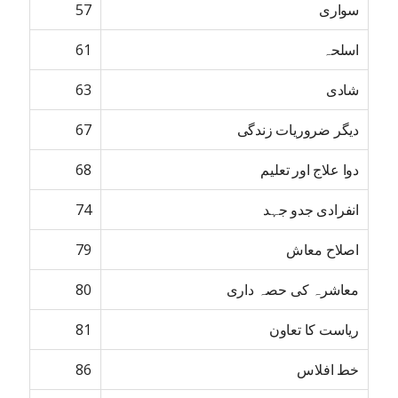
سواری
57
اسلحہ
61
شادی
63
دیگر ضروریات زندگی
67
دوا علاج اور تعلیم
68
انفرادی جدو جہد
74
اصلاح معاش
79
معاشرہ کی حصہ داری
80
ریاست کا تعاون
81
خط افلاس
86