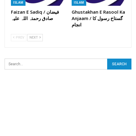
ISLAM
ISLAM
Ghustakhan E Rasool Ka
Faizan E Sadiq / فیضان
Anjaam / گستاخ رسول کا
صادق رحمتہ اللہ علیہ
انجام
PREV
NEXT