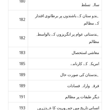
180
سالہ تسلط
ہندو ستان کے باشندوں پر برطانوی اقتدار
182
کے مظالم
ہندستانی عوام پر انگریزوں کے بالواسطہ
182
مظالم
معاشی استحصال
183
امریکہ کے کارنامے
185
ہندستان کی صورت حال
189
فرقہ وارانہ فسادات
189
دیگر طبقات پر مظالم
191
انسانی تاریخ میں جمہوریت کا عہدزریں
193