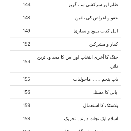
ظلم اور سرکشی سے گریز
144
عفو و اعراض کی تلقین
148
اہل کتاب یہود و نصاریٰ
149
کفار و مشرکین
152
جنگ کا آخری انتخاب اور اس کا محد ود ترین
153
دائرہ
باب پنجم ۔۔۔ ماحولیات
155
پانی کا مسئلہ
156
پلاسٹک کا استعمال
158
اسلام ایک نجات دہندہ تحریک
158