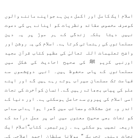
اسلام ایک کامل اور اکمل دین ہے جواپنے ماننے والوں
کوصرف مخصوص عقائد ونظریات کو اپنانے ہی کی دعوت
نہیں دیتا بلکہ زندگی کے ہر موڑ پر یہ دین
مسلمانوں کی رہنمائی کرتا ہے۔ اسلام کی یہ روشن اور
واضح تعلیمات اللہ تعالیٰ کی عظیم کتاب قرآن مجید
اورنبی کریم ﷺ کی صحیح احادیث کی شکل میں
مسلمانوں کے پاس محفوظ ہیں۔ انہی دوچشموں سے
قیامت تک مسلمان سیراب ہوتے رہے ہیں گے اور اپنے
علم کی پیاس بجھاتے رہیں گے۔انسان کوآخرت کی نجات
اسی اسلام کی پیروی سے حاصل ہوسکتی ہے۔ اور دنیا کے
اندر وہ جن مشکلات ومصائب میں گھرا ہوا ہےاس سےاس
کو نجات بھی صحیح معنوں میں اس پر عمل درآمد کے
ذریعہ نصیب ہو سکتی ہے ۔ زیرتبصرہ کتاب’’اسلام ایک
نجات دہندہ تحریک ‘‘ مولانا سلطان احمد اصلاحی کی