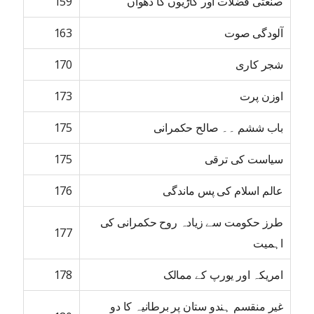
صنعتی فضلات اور گاڑیوں کا دھواں
159
آلودگی صوت
163
شجر کاری
170
اوزن پرت
173
باب ششم ۔۔ صالح حکمرانی
175
سیاست کی ترقی
175
عالم اسلام کی پس ماندگی
176
طرز حکومت سے زیادہ روح حکمرانی کی
177
اہمیت
امریکہ اور یورپ کے ممالک
178
غیر منقسم ہندو ستان پر برطانیہ کا دو