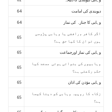
دیوبندی کی امامت
64
وہابی کا جنازہ کی نماز
64
اگر کافر ،رافضی یا وہابی پڑوسی
65
ہوں تو ان کا کیا حق ہے؟
وہابی کی نماز اورجماعت
65
وہابیوں کی بنوائی ہوئی مسجد کیا
65
حکم رکھتی ہے؟
وہابی مؤذن کی اذان
65
زکاۃ کا روپیہ وہابی کو دینا کیسا
65
ہے؟