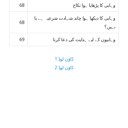
وہابی کا پڑھایا ہوا نکاح
68
وہابی کا دیکھا ہوا چاند شہادت شرعیہ ہے یا
68
نہیں؟
وہابیوں کے لیے ہدایت کی دعا کرنا
69
ڈاؤن لوڈ 1
ڈاؤن لوڈ 2
3.5 MB ڈاؤن لوڈ سائز