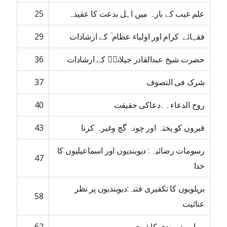
علم غیب کے بارہ میں اہل بدعت کا عقیدہ
25
فقہائے کرام اور اولیاء عظام ؒ کے ارشادات
29
حضرت شیخ عبدالقادر جیلانیؒ کے ارشادات
36
شرک فی التصوف
37
روح الدعاء۔۔دعاکی حقیقت
40
قبروں کو پختہ اور چونہ گچ وغیرہ کرنا
43
رسومات رضائیہ : دیوبندیوں اور اسماعیلیوں کا
47
خدا
بریلویوں کا تکفیری فتنہ:دیوبندیوں پر نظر
58
عنائیت
وہابی دیوبندی کا ذبیحہ
62