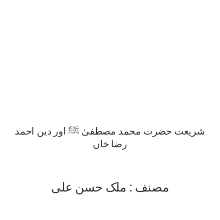
شریعت حضرت محمد مصطفیٰ ﷺ اور دین احمد
رضا خاں
مصنف : ملک حسن علی