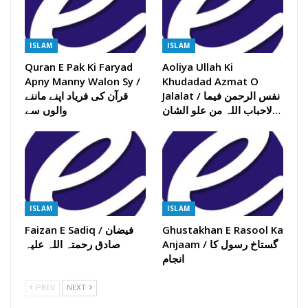
ISLAM
ISLAM
Quran E Pak Ki Faryad
Aoliya Ullah Ki
Apny Manny Walon Sy /
Khudadad Azmat O
Jalalat / نفس الرحمن فیما
قرآن کی فریاد اپنے ماننے
لاحباب اللہ من علو الشان…
والوں سے
ISLAM
ISLAM
Ghustakhan E Rasool Ka
Faizan E Sadiq / فیضان
Anjaam / گستاخ رسول کا
صادق رحمتہ اللہ علیہ
انجام
PREV
NEXT