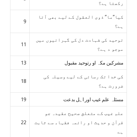
رکھتا ہے؟
کیا”ما” ذوی العقول کے لیے بھی آتا
9
ہے؟
توحید کی شہادت دل کی گہرائیوں میں
11
موجو د ہے؟
مشرکین مکہ او رتوحید مقبول
13
کی خدا تک رسائی کے لیے وسیلہ کی
18
ضرورت ہے؟
مسئلہ علم غیب اور اہل بدعت
19
علم غیب کے متعلق صحیح عقیدہ جو
قرآن و حدیث او رائمہ فقہاء سے ثابت
22
ہے