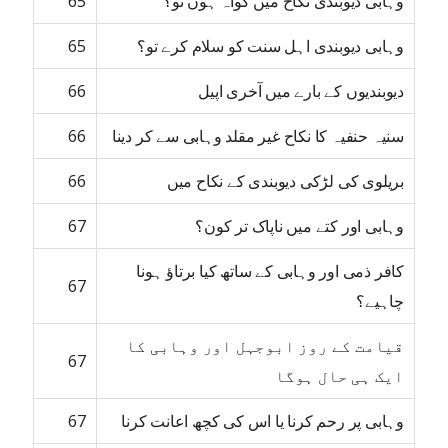
وہابی دیوبندی نکاح میں گواہ ہوں تو؟
65
وہابی دیوبندی اہل سنت کو سلام کرے تو؟
65
دیوبندیوں کے بارے میں آخری اپیل
66
سنیہ حنفیہ کا نکاح غیر مقلد وہابی سے کر دینا
66
بریلوی کی لڑکی دیوبندی کے نکاح میں
66
وہابی اور کتے میں ناپاک تر کون؟
67
کافر ذمی اور وہابی کے ساتھ کیا برتاؤ ہونا
67
چاہیے؟
قیامت کے روز ابوجہل اور وہابی کا
67
ایک ہی حال ہوگا
وہابی پر رحم کرنا یا اس کی کچھ اعانت کرنا
67