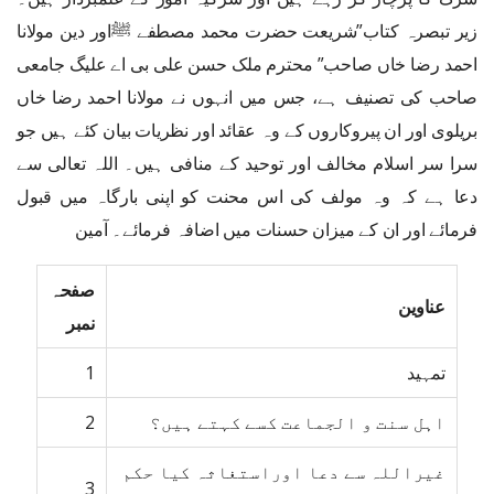
زیر تبصرہ کتاب”شریعت حضرت محمد مصطفے ﷺاور دین مولانا
احمد رضا خاں صاحب” محترم ملک حسن علی بی اے علیگ جامعی
صاحب کی تصنیف ہے، جس میں انہوں نے مولانا احمد رضا خاں
بریلوی اور ان پیروکاروں کے وہ عقائد اور نظریات بیان کئے ہیں جو
سرا سر اسلام مخالف اور توحید کے منافی ہیں۔ اللہ تعالی سے
دعا ہے کہ وہ مولف کی اس محنت کو اپنی بارگاہ میں قبول
فرمائے اور ان کے میزان حسنات میں اضافہ فرمائے۔ آمین
صفحہ
عناوین
نمبر
تمہید
1
اہل سنت و الجماعت کسے کہتے ہیں؟
2
غیراللہ سے دعا اوراستغاثہ کیا حکم
3