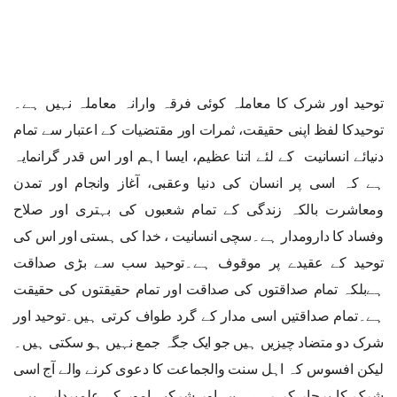
توحید اور شرک کا معاملہ کوئی فرقہ وارانہ معاملہ نہیں ہے۔
توحیدکا لفظ اپنی حقیقت، ثمرات اور مقتضیات کے اعتبار سے تمام
دنیائے انسانیت کے لئے اتنا عظیم، ایسا اہم اور اس قدر گرانمایہ
ہے کہ اسی پر انسان کی دنیا وعقبی، آغاز وانجام اور تمدن
ومعاشرت بالکہ زندگی کے تمام شعبوں کی بہتری اور صلاح
وفساد کا دارومدار ہے۔سچی انسانیت ، خدا کی ہستی اور اس کی
توحید کے عقیدے پر موقوف ہے۔توحید سب سے بڑی صداقت
ہےبلکہ تمام صداقتوں کی صداقت اور تمام حقیقتوں کی حقیقت
ہے۔تمام صداقتیں اسی مدار کے گرد طواف کرتی ہیں۔توحید اور
شرک دو متضاد چیزیں ہیں جو ایک جگہ جمع نہیں ہو سکتی ہیں۔
لیکن افسوس کہ اہل سنت والجماعت کا دعوی کرنے والے آج اسی
شرک کا پرچار کر رہے ہیں اور شرکیہ امور کے علمبردار ہیں۔